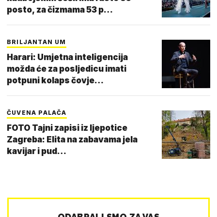
posto, za čizmama 53 p…
BRILJANTAN UM
Harari: Umjetna inteligencija
možda će za posljedicu imati
potpuni kolaps čovje…
ČUVENA PALAČA
FOTO Tajni zapisi iz ljepotice
Zagreba: Elita na zabavama jela
kavijar i pud…