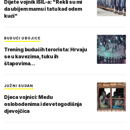
Dijete vojnik ISIL-a: "Rekli su mi
da ubijem mamu i tatu kad odem
kući"
BUDUĆI UBOJICE
Trening budućih terorista: Hrvaju
se u kavezima, tuku ih
štapovima...
JUŽNI SUDAN
Djeca vojnici: Među
oslobođenima i devetogodišnja
djevojčica