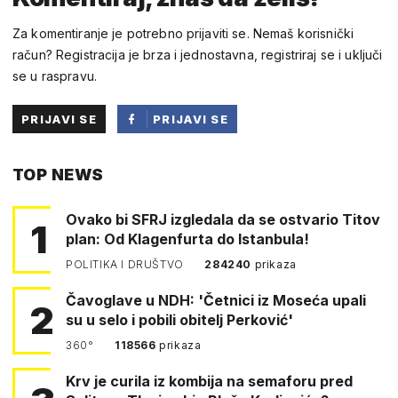
Za komentiranje je potrebno prijaviti se. Nemaš korisnički
račun? Registracija je brza i jednostavna, registriraj se i uključi
se u raspravu.
PRIJAVI SE
PRIJAVI SE
PUTEM
TOP NEWS
FACEBOOKA
Ovako bi SFRJ izgledala da se ostvario Titov
1
plan: Od Klagenfurta do Istanbula!
POLITIKA I DRUŠTVO
284240
prikaza
Čavoglave u NDH: 'Četnici iz Moseća upali
2
su u selo i pobili obitelj Perković'
360°
118566
prikaza
Krv je curila iz kombija na semaforu pred