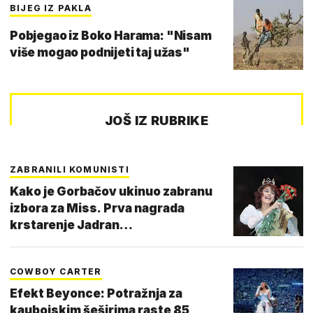
BIJEG IZ PAKLA
Pobjegao iz Boko Harama: "Nisam
više mogao podnijeti taj užas"
JOŠ IZ RUBRIKE
ZABRANILI KOMUNISTI
Kako je Gorbačov ukinuo zabranu
izbora za Miss. Prva nagrada
krstarenje Jadran…
COWBOY CARTER
Efekt Beyonce: Potražnja za
kaubojskim šeširima raste 85