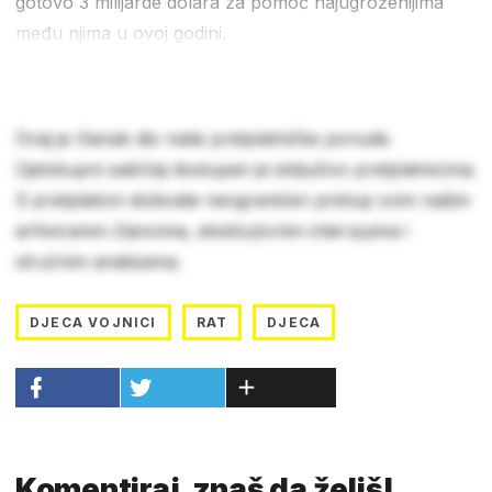
gotovo 3 milijarde dolara za pomoć najugroženijima
među njima u ovoj godini.
Ovaj je članak dio naše pretplatničke ponude.
Cjelokupni sadržaj dostupan je isključivo pretplatnicima.
S pretplatom dobivate neograničen pristup svim našim
arhiviranim člancima, ekskluzivnim intervjuima i
stručnim analizama.
DJECA VOJNICI
RAT
DJECA
Komentiraj, znaš da želiš!