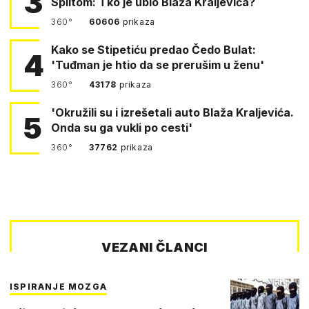
3
Splitom: Tko je ubio Blaža Kraljevića?
360°
60606
prikaza
Kako se Stipetiću predao Čedo Bulat:
4
'Tuđman je htio da se prerušim u ženu'
360°
43178
prikaza
'Okružili su i izrešetali auto Blaža Kraljevića.
5
Onda su ga vukli po cesti'
360°
37762
prikaza
VEZANI ČLANCI
ISPIRANJE MOZGA