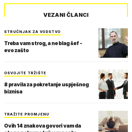
VEZANI ČLANCI
STRUČNJAK ZA VODSTVO
Treba vam strog, a ne blag šef -
evo zašto
OSVOJITE TRŽIŠTE
8 pravila za pokretanje uspješnog
biznisa
TRAŽITE PROMJENU
Ovih 14 znakova govori vam da