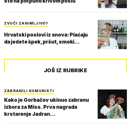
ste na potpuno krivom poslu
ZVUČI ZANIMLJIVO?
Hrvatski poslovi iz snova: Plaćaju
da jedete špek, pršut, smoki...
JOŠ IZ RUBRIKE
ZABRANILI KOMUNISTI
Kako je Gorbačov ukinuo zabranu
izbora za Miss. Prva nagrada
krstarenje Jadran…