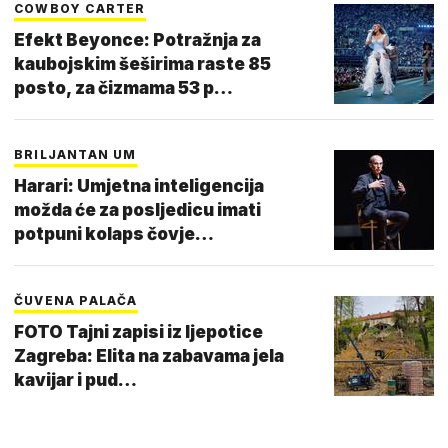
COWBOY CARTER
Efekt Beyonce: Potražnja za
kaubojskim šeširima raste 85
posto, za čizmama 53 p…
BRILJANTAN UM
Harari: Umjetna inteligencija
možda će za posljedicu imati
potpuni kolaps čovje…
ČUVENA PALAČA
FOTO Tajni zapisi iz ljepotice
Zagreba: Elita na zabavama jela
kavijar i pud…