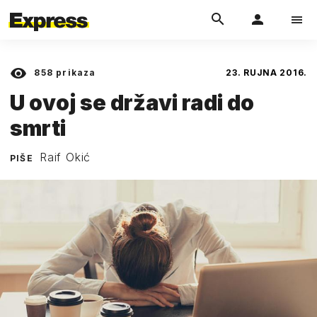
858
prikaza
23. RUJNA 2016.
U ovoj se državi radi do
smrti
Raif Okić
PIŠE