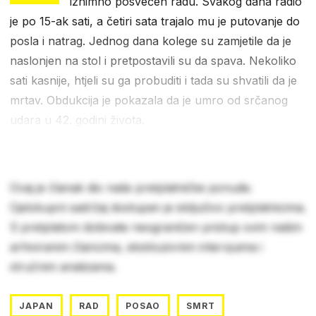
iznimno posvećen radu. Svakog dana radio
je po 15-ak sati, a četiri sata trajalo mu je putovanje do
posla i natrag. Jednog dana kolege su zamjetile da je
naslonjen na stol i pretpostavili su da spava. Nekoliko
sati kasnije, htjeli su ga probuditi i tada su shvatili da je
mrtav. Obdukcija je pokazala da je umro od srčanog
udara u 42. godini života.
Ovaj je članak dio naše pretplatničke ponude.
Cjelokupni sadržaj dostupan je isključivo pretplatnicima.
S pretplatom dobivate neograničen pristup svim našim
arhiviranim člancima, ekskluzivnim intervjuima i
stručnim analizama.
JAPAN
RAD
POSAO
SMRT