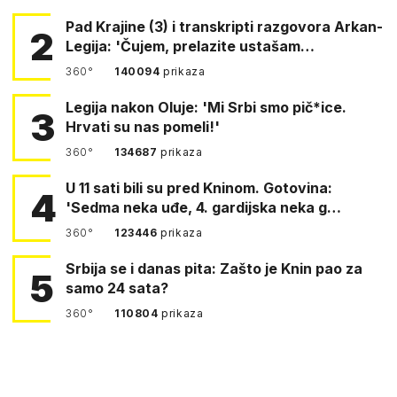
Pad Krajine (3) i transkripti razgovora Arkan-
2
Legija: 'Čujem, prelazite ustašam…
360°
140094
prikaza
Legija nakon Oluje: 'Mi Srbi smo pič*ice.
3
Hrvati su nas pomeli!'
360°
134687
prikaza
U 11 sati bili su pred Kninom. Gotovina:
4
'Sedma neka uđe, 4. gardijska neka g…
360°
123446
prikaza
Srbija se i danas pita: Zašto je Knin pao za
5
samo 24 sata?
360°
110804
prikaza