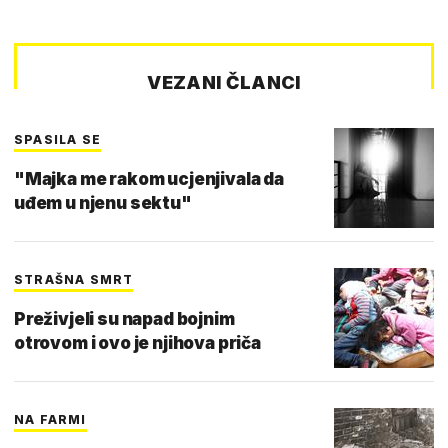
VEZANI ČLANCI
SPASILA SE
"Majka me rakom ucjenjivala da
uđem u njenu sektu"
STRAŠNA SMRT
Preživjeli su napad bojnim
otrovom i ovo je njihova priča
NA FARMI