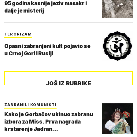
95 godina kasnije jeziv masakr i
dalje je misterij
TERORIZAM
Opasni zabranjeni kult pojavio se
u Crnoj Gori i Rusiji
JOŠ IZ RUBRIKE
ZABRANILI KOMUNISTI
Kako je Gorbačov ukinuo zabranu
izbora za Miss. Prva nagrada
krstarenje Jadran…