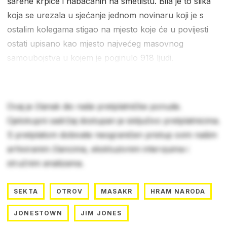
šarene krpice i nabacanih na smetlištu. Bila je to slika
koja se urezala u sjećanje jednom novinaru koji je s
ostalim kolegama stigao na mjesto koje će u povijesti
ostati upisano kao mjesto najvećeg masovnog
samoubojstva u kojem je poginulo 918 ljudi.
Ovaj je članak dio naše pretplatničke ponude.
Cjelokupni sadržaj dostupan je isključivo pretplatnicima.
S pretplatom dobivate neograničen pristup svim našim
arhiviranim člancima, ekskluzivnim intervjuima i
stručnim analizama.
SEKTA
OTROV
MASAKR
HRAM NARODA
JONESTOWN
JIM JONES