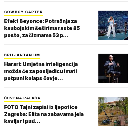
COWBOY CARTER
Efekt Beyonce: Potražnja za
kaubojskim šeširima raste 85
posto, za čizmama 53 p…
BRILJANTAN UM
Harari: Umjetna inteligencija
možda će za posljedicu imati
potpuni kolaps čovje…
ČUVENA PALAČA
FOTO Tajni zapisi iz ljepotice
Zagreba: Elita na zabavama jela
kavijar i pud…