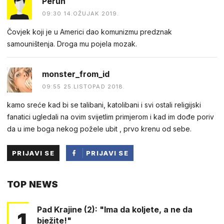
Perun
09:30 14.OŽUJAK 2019.
Čovjek koji je u Americi dao komunizmu predznak
samouništenja. Droga mu pojela mozak.
monster_from_id
09:55 25.LISTOPAD 2018.
kamo sreće kad bi se talibani, katolibani i svi ostali religijski
fanatici ugledali na ovim svijetlim primjerom i kad im dođe poriv
da u ime boga nekog požele ubit , prvo krenu od sebe.
PRIJAVI SE
PRIJAVI SE
PUTEM
TOP NEWS
FACEBOOKA
Pad Krajine (2): "Ima da koljete, a ne da
1
bježite!"