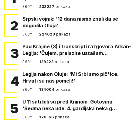
360°
232227
prikaza
Srpski vojnik: '12 dana nismo znali da se
2
dogodila Oluja'
360°
224029
prikaza
Pad Krajine (3) i transkripti razgovora Arkan-
3
Legija: 'Čujem, prelazite ustašam…
360°
139223
prikaza
Legija nakon Oluje: 'Mi Srbi smo pič*ice.
4
Hrvati su nas pomeli!'
360°
134004
prikaza
U 11 sati bili su pred Kninom. Gotovina:
5
'Sedma neka uđe, 4. gardijska neka g…
360°
120166
prikaza