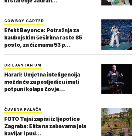
krstarenje Jadran…
COWBOY CARTER
Efekt Beyonce: Potražnja za
kaubojskim šeširima raste 85
posto, za čizmama 53 p…
BRILJANTAN UM
Harari: Umjetna inteligencija
možda će za posljedicu imati
potpuni kolaps čovje…
ČUVENA PALAČA
FOTO Tajni zapisi iz ljepotice
Zagreba: Elita na zabavama jela
kavijar i pud…