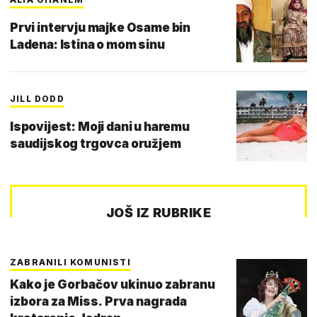
Prvi intervju majke Osame bin
Ladena: Istina o mom sinu
JILL DODD
Ispovijest: Moji dani u haremu
saudijskog trgovca oružjem
JOŠ IZ RUBRIKE
ZABRANILI KOMUNISTI
Kako je Gorbačov ukinuo zabranu
izbora za Miss. Prva nagrada