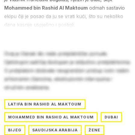
Mohammed bin Rashid Al Maktoum
odmah sastavio
ekipu čiji je posao da ju se vrati kući, što su nekoliko
dana kasnije uspješno i postigli.
Ovaj je članak dio naše pretplatničke ponude.
Cjelokupni sadržaj dostupan je isključivo pretplatnicima.
S pretplatom dobivate neograničen pristup svim našim
arhiviranim člancima, ekskluzivnim intervjuima i
stručnim analizama.
LATIFA BIN RASHID AL MAKTOUM
MOHAMMED BIN RASHID AL MAKTOUM
DUBAI
BIJEG
SAUDIJSKA ARABIJA
ŽENE