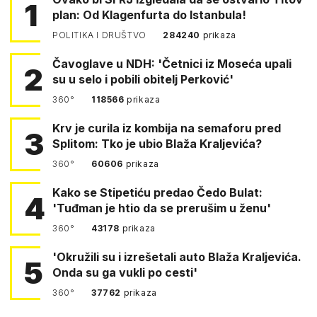
1
plan: Od Klagenfurta do Istanbula!
POLITIKA I DRUŠTVO
284240
prikaza
Čavoglave u NDH: 'Četnici iz Moseća upali
2
su u selo i pobili obitelj Perković'
360°
118566
prikaza
Krv je curila iz kombija na semaforu pred
3
Splitom: Tko je ubio Blaža Kraljevića?
360°
60606
prikaza
Kako se Stipetiću predao Čedo Bulat:
4
'Tuđman je htio da se prerušim u ženu'
360°
43178
prikaza
'Okružili su i izrešetali auto Blaža Kraljevića.
5
Onda su ga vukli po cesti'
360°
37762
prikaza