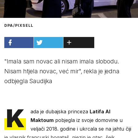
DPA/PIXSELL
"Imala sam novac ali nisam imala slobodu.
Nisam htjela novac, već mir", rekla je jedna
odbjegla Saudijka
K
ada je dubajska princeza
Latifa Al
Maktoum
pobjegla iz svoje domovine u
veljači 2018. godine i ukrcala se na jahtu čiji
je vlasnik francuski bogataš, njezin je otac, šejk