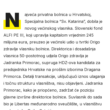
N
ajveća privatna bolnica u Hrvatskoj,
Specijalna bolnica “Sv. Katarina”, dobila je
novog većinskog vlasnika. Slovenski fond
ALFI PE III, koji upravlja kapitalom vrijednim 245
milijuna eura, preuzeo je većinski udio u tvrtki Origo
zdravlje vlasniku bolnice. Direktorica i dosadašnja
vlasnica 50-postotnog udjela Origo zdravlja je
Jadranka Primorac, supruga HDZ-ova kandidata za
predsjednika Hrvatske na prošlim izborima Dragana
Primorca. Detalji transakcije, uključujući iznos ulaganja
i točnu strukturu vlasništva, nisu objavljeni. Jadranka
Primorac, kako je priopćeno, zadržat će poziciju
glavne izvršne direktorice bolnice. Suvlasnik do sada
bio je Libertas međunarodno sveučilište, u vlasništvu