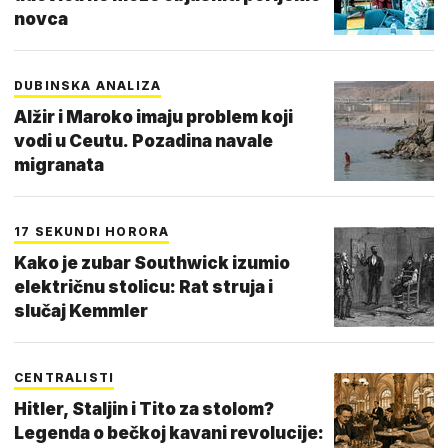
novca
DUBINSKA ANALIZA
Alžir i Maroko imaju problem koji
vodi u Ceutu. Pozadina navale
migranata
17 SEKUNDI HORORA
Kako je zubar Southwick izumio
električnu stolicu: Rat struja i
slučaj Kemmler
CENTRALISTI
Hitler, Staljin i Tito za stolom?
Legenda o bečkoj kavani revolucije: