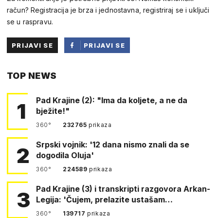
račun? Registracija je brza i jednostavna, registriraj se i uključi
se u raspravu.
PRIJAVI SE
PRIJAVI SE
PUTEM
TOP NEWS
FACEBOOKA
Pad Krajine (2): "Ima da koljete, a ne da
1
bježite!"
360°
232765
prikaza
Srpski vojnik: '12 dana nismo znali da se
2
dogodila Oluja'
360°
224589
prikaza
Pad Krajine (3) i transkripti razgovora Arkan-
3
Legija: 'Čujem, prelazite ustašam…
360°
139717
prikaza