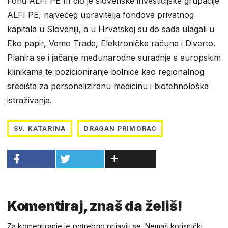
Fond ALFI PE III dio je slovenske investicijske grupacije
ALFI PE, najvećeg upravitelja fondova privatnog
kapitala u Sloveniji, a u Hrvatskoj su do sada ulagali u
Eko papir, Vemo Trade, Elektroničke račune i Diverto.
Planira se i jačanje međunarodne suradnje s europskim
klinikama te pozicioniranje bolnice kao regionalnog
središta za personaliziranu medicinu i biotehnološka
istraživanja.
SV. KATARINA
DRAGAN PRIMORAC
Komentiraj, znaš da želiš!
Za komentiranje je potrebno prijaviti se. Nemaš korisnički