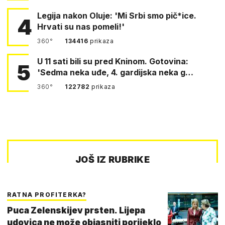
Legija nakon Oluje: 'Mi Srbi smo pič*ice.
4
Hrvati su nas pomeli!'
360°
134416
prikaza
U 11 sati bili su pred Kninom. Gotovina:
5
'Sedma neka uđe, 4. gardijska neka g…
360°
122782
prikaza
JOŠ IZ RUBRIKE
RATNA PROFITERKA?
Puca Zelenskijev prsten. Lijepa
udovica ne može objasniti porijeklo