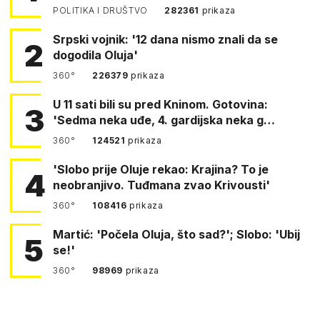
POLITIKA I DRUŠTVO
282361
prikaza
Srpski vojnik: '12 dana nismo znali da se
2
dogodila Oluja'
360°
226379
prikaza
U 11 sati bili su pred Kninom. Gotovina:
3
'Sedma neka uđe, 4. gardijska neka g…
360°
124521
prikaza
'Slobo prije Oluje rekao: Krajina? To je
4
neobranjivo. Tuđmana zvao Krivousti'
360°
108416
prikaza
Martić: 'Počela Oluja, što sad?'; Slobo: 'Ubij
5
se!'
360°
98969
prikaza