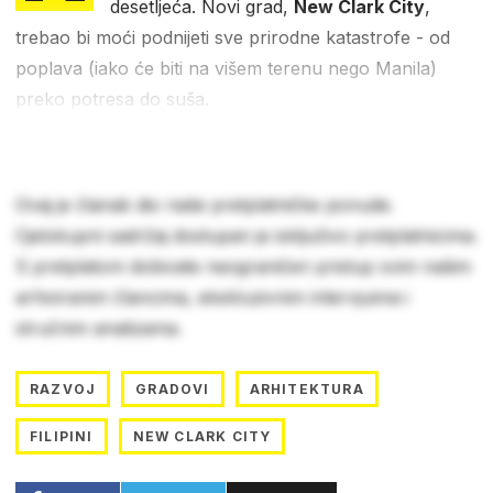
desetljeća. Novi grad,
New Clark City
,
trebao bi moći podnijeti sve prirodne katastrofe - od
poplava (iako će biti na višem terenu nego Manila)
preko potresa do suša.
Ovaj je članak dio naše pretplatničke ponude.
Cjelokupni sadržaj dostupan je isključivo pretplatnicima.
S pretplatom dobivate neograničen pristup svim našim
arhiviranim člancima, ekskluzivnim intervjuima i
stručnim analizama.
RAZVOJ
GRADOVI
ARHITEKTURA
FILIPINI
NEW CLARK CITY