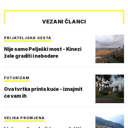
VEZANI ČLANCI
PRIJATELJSKA GESTA
Nije samo Pelješki most - Kinezi
žele graditi i nebodere
FUTURIZAM
Ova tvrtka printa kuće - iznajmit
će vam ih
VELIKA PROMJENA