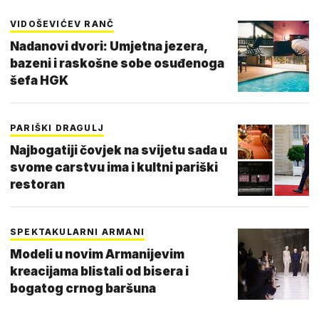
VIDOŠEVIĆEV RANČ
Nadanovi dvori: Umjetna jezera,
bazeni i raskošne sobe osuđenoga
šefa HGK
PARIŠKI DRAGULJ
Najbogatiji čovjek na svijetu sada u
svome carstvu ima i kultni pariški
restoran
SPEKTAKULARNI ARMANI
Modeli u novim Armanijevim
kreacijama blistali od bisera i
bogatog crnog baršuna