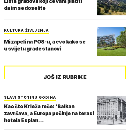
Lista gradova koji će vam platiti
da im se doselite
KULTURA ŽIVLJENJA
Mi zapeli na POS-u, a evo kako se
u svijetu grade stanovi
JOŠ IZ RUBRIKE
SLAVI STOTINU GODINA
Kao što Krleža reče: 'Balkan
završava, a Europa počinje na terasi
hotela Esplan…