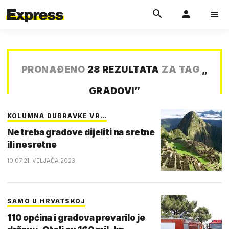
PRONAĐENO
28 REZULTATA
ZA TAG
„
GRADOVI
”
KOLUMNA DUBRAVKE VR…
Ne treba gradove dijeliti na sretne
ili nesretne
10:07 21. VELJAČA 2023.
SAMO U HRVATSKOJ
110 općina i gradova prevarilo je