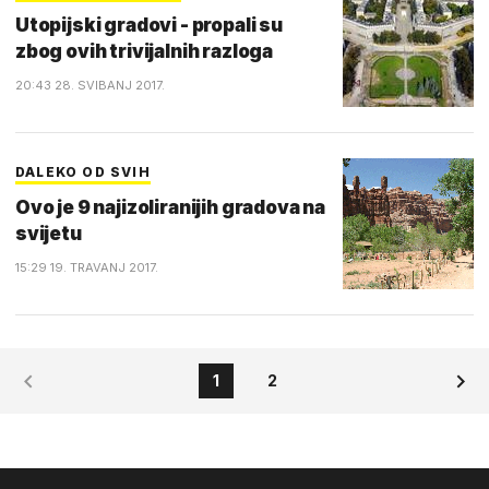
Utopijski gradovi - propali su
zbog ovih trivijalnih razloga
20:43 28. SVIBANJ 2017.
DALEKO OD SVIH
Ovo je 9 najizoliranijih gradova na
svijetu
15:29 19. TRAVANJ 2017.
1
2