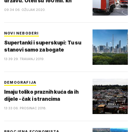
državu. Oteli su 160 mil. kn
09:34 06. OŽUJAK 2020.
NOVI NEBODERI
Supertanki i superskupi: Tu su
stanovi samo za bogate
13:39 29. TRAVANJ 2019.
DEMOGRAFIJA
Imaju toliko praznih kuća da ih
dijele - čak i strancima
13:33 06. PROSINAC 2018.
PROCJENA ECONOMISTA