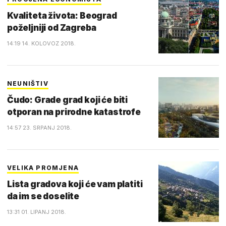
Kvaliteta života: Beograd
poželjniji od Zagreba
14:19 14. KOLOVOZ 2018.
NEUNIŠTIV
Čudo: Grade grad koji će biti
otporan na prirodne katastrofe
14:57 23. SRPANJ 2018.
VELIKA PROMJENA
Lista gradova koji će vam platiti
da im se doselite
13:31 01. LIPANJ 2018.