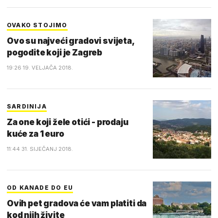
OVAKO STOJIMO
Ovo su najveći gradovi svijeta,
pogodite koji je Zagreb
19:26 19. VELJAČA 2018.
SARDINIJA
Za one koji žele otići - prodaju
kuće za 1 euro
11:44 31. SIJEČANJ 2018.
OD KANADE DO EU
Ovih pet gradova će vam platiti da
kod njih živite