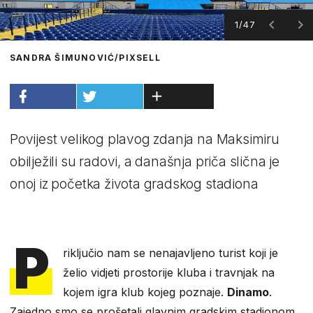
1/47
SANDRA ŠIMUNOVIĆ/PIXSELL
Povijest velikog plavog zdanja na Maksimiru
obilježili su radovi, a današnja priča slična je
onoj iz početka života gradskog stadiona
P
riključio nam se nenajavljeno turist koji je
želio vidjeti prostorije kluba i travnjak na
kojem igra klub kojeg poznaje.
Dinamo
.
Zajedno smo se prošetali glavnim gradskim stadionom