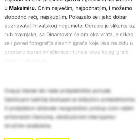
u
Maksimiru.
Onim najvećim, najpoznatijim, i možemo
slobodno reći, najskupljim. Pokazalo se i jako dobar
poznavatelj hrvatskog nogometa. Odradio je slikanje uz
rub travnjaka, sa Dinamovim šalom oko vrata, a slikao
se i pored fotografija slavnih igrača koje vise na zidu u
prostoru ispred svlačionica i tunela kroz kojeg igrači
izlaze na travnjak.
Ovaj je članak dio naše pretplatničke ponude.
Cjelokupni sadržaj dostupan je isključivo pretplatnicima.
S pretplatom dobivate neograničen pristup svim našim
arhiviranim člancima, ekskluzivnim intervjuima i
stručnim analizama.