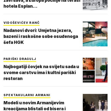
završava, a Europa počinje na terasi
hotela Esplan…
VIDOŠEVIĆEV RANČ
Nadanovi dvori: Umjetna jezera,
bazeni i raskošne sobe osuđenoga
šefa HGK
PARIŠKI DRAGULJ
Najbogatiji čovjek na svijetu sada u
svome carstvu ima i kultni pariški
restoran
SPEKTAKULARNI ARMANI
Modeli u novim Armanijevim
kreacijama blistali od bisera i