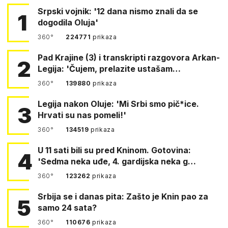
Srpski vojnik: '12 dana nismo znali da se
1
dogodila Oluja'
360°
224771
prikaza
Pad Krajine (3) i transkripti razgovora Arkan-
2
Legija: 'Čujem, prelazite ustašam…
360°
139880
prikaza
Legija nakon Oluje: 'Mi Srbi smo pič*ice.
3
Hrvati su nas pomeli!'
360°
134519
prikaza
U 11 sati bili su pred Kninom. Gotovina:
4
'Sedma neka uđe, 4. gardijska neka g…
360°
123262
prikaza
Srbija se i danas pita: Zašto je Knin pao za
5
samo 24 sata?
360°
110676
prikaza