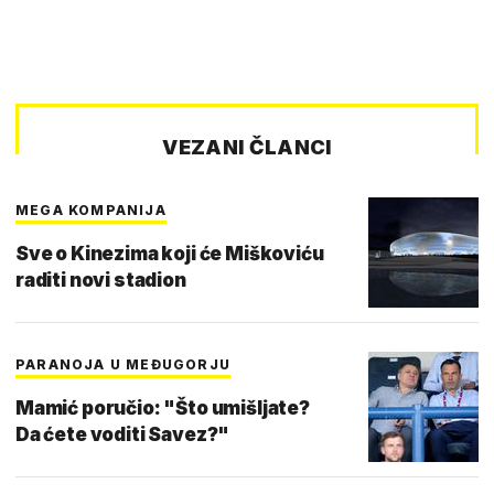
VEZANI ČLANCI
MEGA KOMPANIJA
Sve o Kinezima koji će Miškoviću
raditi novi stadion
PARANOJA U MEĐUGORJU
Mamić poručio: "Što umišljate?
Da ćete voditi Savez?"