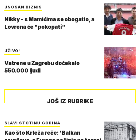
UNOSAN BIZNIS
Nikky - s Mamićima se obogatio, a
Lovrena će "pokopati"
UŽIVO!
Vatrene u Zagrebu dočekalo
550.000 ljudi
JOŠ IZ RUBRIKE
SLAVI STOTINU GODINA
Kao što Krleža reče: 'Balkan