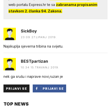
web portalu Express.hr te sa
zabranama propisanim
stavkom 2. članka 94. Zakona.
SickBoy
23:09 27.LIPANJ 2019.
Najskuplja sjeverna tribina na svijetu.
BESTpartizan
10:34 15.TRAVANJ 2019.
nek ga srušu i naprave novi,ruzan je
PRIJAVI SE
PRIJAVI SE
PUTEM
TOP NEWS
FACEBOOKA