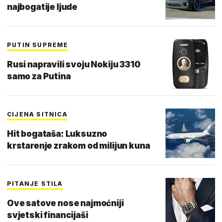
najbogatije ljude
PUTIN SUPREME
Rusi napravili svoju Nokiju 3310
samo za Putina
CIJENA SITNICA
Hit bogataša: Luksuzno
krstarenje zrakom od milijun kuna
PITANJE STILA
Ove satove nose najmoćniji
svjetski financijaši