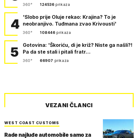
360°
124536
prikaza
'Slobo prije Oluje rekao: Krajina? To je
4
neobranjivo. Tuđmana zvao Krivousti'
360°
108446
prikaza
Gotovina: 'Škoriću, di je križ? Niste ga našli?!
5
Pa da ste stali i pitali fratr…
360°
66907
prikaza
VEZANI ČLANCI
WEST COAST CUSTOMS
Rade najluđe automobile samo za