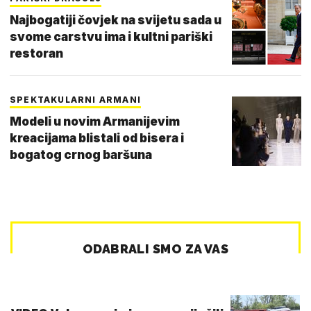
Najbogatiji čovjek na svijetu sada u
svome carstvu ima i kultni pariški
restoran
SPEKTAKULARNI ARMANI
Modeli u novim Armanijevim
kreacijama blistali od bisera i
bogatog crnog baršuna