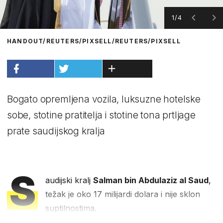
1/4
HANDOUT/REUTERS/PIXSELL/REUTERS/PIXSELL
Bogato opremljena vozila, luksuzne hotelske
sobe, stotine pratitelja i stotine tona prtljage
prate saudijskog kralja
S
audijski kralj
Salman bin Abdulaziz al Saud
,
težak je oko 17 milijardi dolara i nije sklon
suptilnostima.