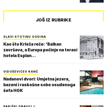
JOŠ IZ RUBRIKE
SLAVI STOTINU GODINA
Kao što Krleža reče: 'Balkan
završava, a Europa počinje na terasi
hotela Esplan…
VIDOŠEVIĆEV RANČ
Nadanovi dvori: Umjetna jezera,
bazeni i raskošne sobe osuđenoga
šefa HGK
PARIŠKI DRAGULJ