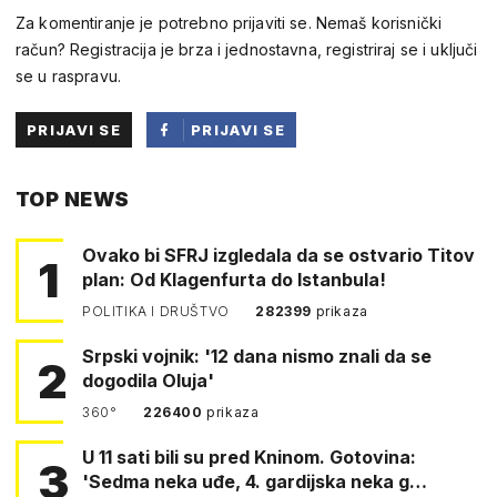
Za komentiranje je potrebno prijaviti se. Nemaš korisnički
račun? Registracija je brza i jednostavna, registriraj se i uključi
se u raspravu.
PRIJAVI SE
PRIJAVI SE
PUTEM
TOP NEWS
FACEBOOKA
Ovako bi SFRJ izgledala da se ostvario Titov
1
plan: Od Klagenfurta do Istanbula!
POLITIKA I DRUŠTVO
282399
prikaza
Srpski vojnik: '12 dana nismo znali da se
2
dogodila Oluja'
360°
226400
prikaza
U 11 sati bili su pred Kninom. Gotovina:
3
'Sedma neka uđe, 4. gardijska neka g…