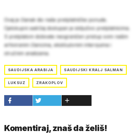
Ovaj je članak dio naše pretplatničke ponude.
Cjelokupni sadržaj dostupan je isključivo pretplatnicima.
S pretplatom dobivate neograničen pristup svim našim
arhiviranim člancima, ekskluzivnim intervjuima i
stručnim analizama.
SAUDIJSKA ARABIJA
SAUDIJSKI KRALJ SALMAN
LUKSUZ
ZRAKOPLOV
Komentiraj, znaš da želiš!