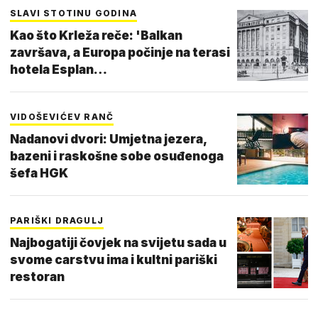
SLAVI STOTINU GODINA
Kao što Krleža reče: 'Balkan
završava, a Europa počinje na terasi
hotela Esplan…
VIDOŠEVIĆEV RANČ
Nadanovi dvori: Umjetna jezera,
bazeni i raskošne sobe osuđenoga
šefa HGK
PARIŠKI DRAGULJ
Najbogatiji čovjek na svijetu sada u
svome carstvu ima i kultni pariški
restoran