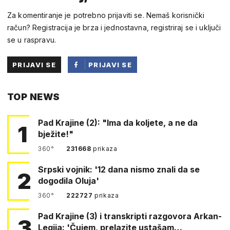
Za komentiranje je potrebno prijaviti se. Nemaš korisnički
račun? Registracija je brza i jednostavna, registriraj se i uključi
se u raspravu.
PRIJAVI SE
PRIJAVI SE
PUTEM
TOP NEWS
FACEBOOKA
Pad Krajine (2): "Ima da koljete, a ne da
1
bježite!"
360°
231668
prikaza
Srpski vojnik: '12 dana nismo znali da se
2
dogodila Oluja'
360°
222727
prikaza
Pad Krajine (3) i transkripti razgovora Arkan-
3
Legija: 'Čujem, prelazite ustašam…