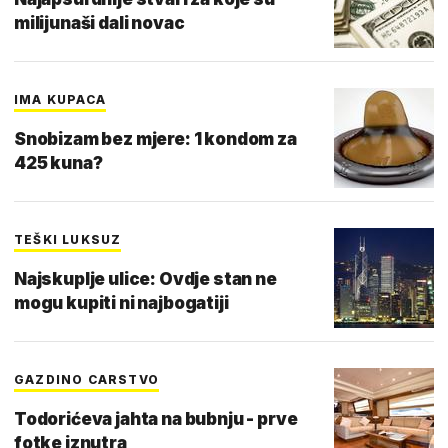
milijunaši dali novac
IMA KUPACA
Snobizam bez mjere: 1 kondom za
425 kuna?
TEŠKI LUKSUZ
Najskuplje ulice: Ovdje stan ne
mogu kupiti ni najbogatiji
GAZDINO CARSTVO
Todorićeva jahta na bubnju - prve
fotke iznutra