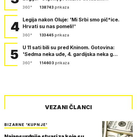
360°
138743
prikaza
Legija nakon Oluje: 'Mi Srbi smo pič*ice.
4
Hrvati su nas pomeli!'
360°
133445
prikaza
U 11 sati bili su pred Kninom. Gotovina:
5
'Sedma neka uđe, 4. gardijska neka g…
360°
114603
prikaza
VEZANI ČLANCI
BIZARNE 'KUPNJE'
Najapsurdnije stvari za koje su