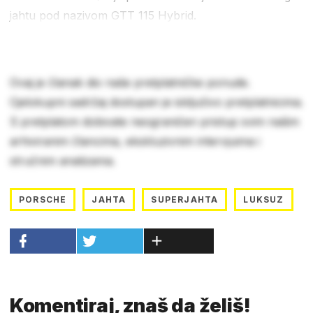
jahtu pod nazivom GTT 115 Hybrid.
Ovaj je članak dio naše pretplatničke ponude.
Cjelokupni sadržaj dostupan je isključivo pretplatnicima.
S pretplatom dobivate neograničen pristup svim našim
arhiviranim člancima, ekskluzivnim intervjuima i
stručnim analizama.
PORSCHE
JAHTA
SUPERJAHTA
LUKSUZ
Komentiraj, znaš da želiš!