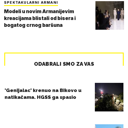
SPEKTAKULARNI ARMANI
Modeli u novim Armanijevim
kreacijama blistali od bisera i
bogatog crnog baršuna