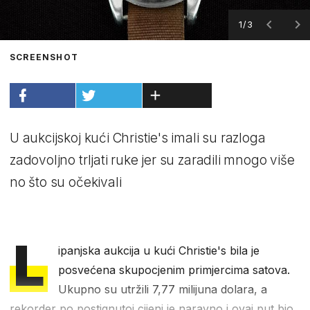
1/3
SCREENSHOT
U aukcijskoj kući Christie's imali su razloga
zadovoljno trljati ruke jer su zaradili mnogo više
no što su očekivali
L
ipanjska aukcija u kući Christie's bila je
posvećena skupocjenim primjercima satova.
Ukupno su utržili 7,77 milijuna dolara, a
rekorder po postignutoj cijeni je naravno i ovaj put bio