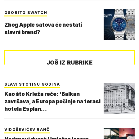
OSOBITO SWATCH
Zbog Apple satova će nestati
slavni brend?
JOŠ IZ RUBRIKE
SLAVI STOTINU GODINA
Kao što Krleža reče: 'Balkan
završava, a Europa počinje na terasi
hotela Esplan…
VIDOŠEVIĆEV RANČ