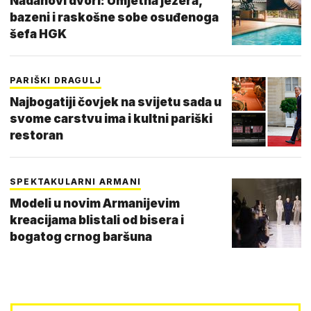
Nadanovi dvori: Umjetna jezera,
bazeni i raskošne sobe osuđenoga
šefa HGK
PARIŠKI DRAGULJ
Najbogatiji čovjek na svijetu sada u
svome carstvu ima i kultni pariški
restoran
SPEKTAKULARNI ARMANI
Modeli u novim Armanijevim
kreacijama blistali od bisera i
bogatog crnog baršuna