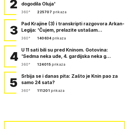
2
dogodila Oluja'
360°
225707
prikaza
Pad Krajine (3) i transkripti razgovora Arkan-
3
Legija: 'Čujem, prelazite ustašam…
360°
140634
prikaza
U 11 sati bili su pred Kninom. Gotovina:
4
'Sedma neka uđe, 4. gardijska neka g…
360°
124015
prikaza
Srbija se i danas pita: Zašto je Knin pao za
5
samo 24 sata?
360°
111201
prikaza