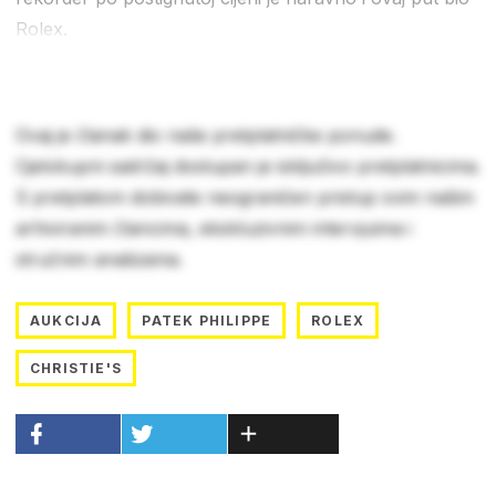
Rolex.
Ovaj je članak dio naše pretplatničke ponude.
Cjelokupni sadržaj dostupan je isključivo pretplatnicima.
S pretplatom dobivate neograničen pristup svim našim
arhiviranim člancima, ekskluzivnim intervjuima i
stručnim analizama.
AUKCIJA
PATEK PHILIPPE
ROLEX
CHRISTIE'S