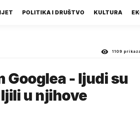
IJET
POLITIKA I DRUŠTVO
KULTURA
EK
1109
prikaz
 Googlea - ljudi su
ili u njihove
.