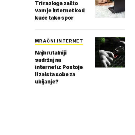
Tri razloga zašto
vam je internet kod
kuće tako spor
MRAČNI INTERNET
Najbrutalniji
sadržaj na
internetu: Postoje
li zaista sobe za
ubijanje?