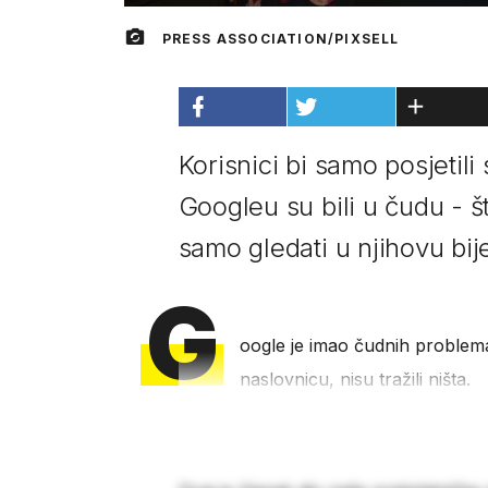
PRESS ASSOCIATION/PIXSELL
Korisnici bi samo posjetili 
Googleu su bili u čudu - št
samo gledati u njihovu bij
G
oogle je imao čudnih problema 
naslovnicu, nisu tražili ništa.