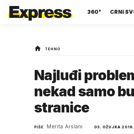
360°
CRNI SV
TEHNO
Najluđi problem
nekad samo bulj
stranice
Merita Arslani
PIŠE
03. OŽUJKA 2016