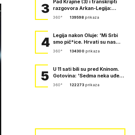
Pad Krajine (3) i transkripti
3
razgovora Arkan-Legija:
'Čujem, prelazite ustašam…
360°
139598
prikaza
Legija nakon Oluje: 'Mi Srbi
4
smo pič*ice. Hrvati su nas
pomeli!'
360°
134300
prikaza
U 11 sati bili su pred Kninom.
5
Gotovina: 'Sedma neka uđe,
4. gardijska neka g…
360°
122273
prikaza