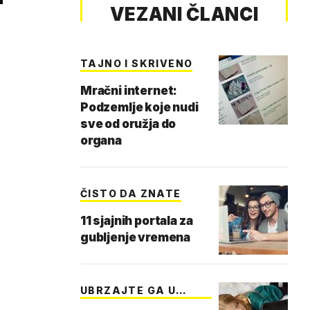
VEZANI ČLANCI
TAJNO I SKRIVENO
Mračni internet:
Podzemlje koje nudi
sve od oružja do
organa
ČISTO DA ZNATE
11 sjajnih portala za
gubljenje vremena
UBRZAJTE GA U
TRENU