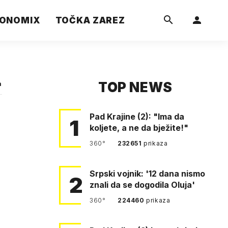
ONOMIX
TOČKA ZAREZ
TOP NEWS
a
Pad Krajine (2): "Ima da
1
koljete, a ne da bježite!"
360°
232651
prikaza
Srpski vojnik: '12 dana nismo
2
znali da se dogodila Oluja'
360°
224460
prikaza