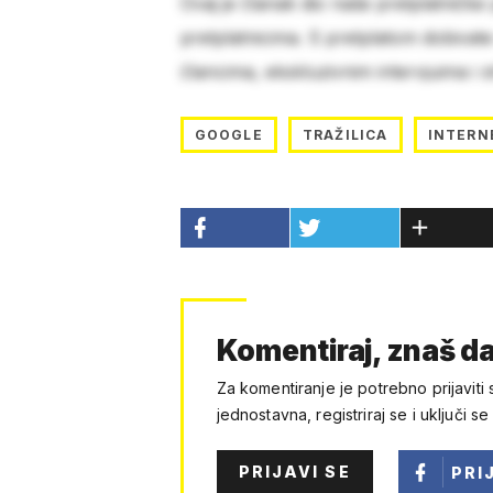
Ovaj je članak dio naše pretplatničke
pretplatnicima. S pretplatom dobivat
člancima, ekskluzivnim intervjuima i 
GOOGLE
TRAŽILICA
INTERN
Komentiraj, znaš da
Za komentiranje je potrebno prijaviti 
jednostavna, registriraj se i uključi se
PRIJAVI SE
PRI