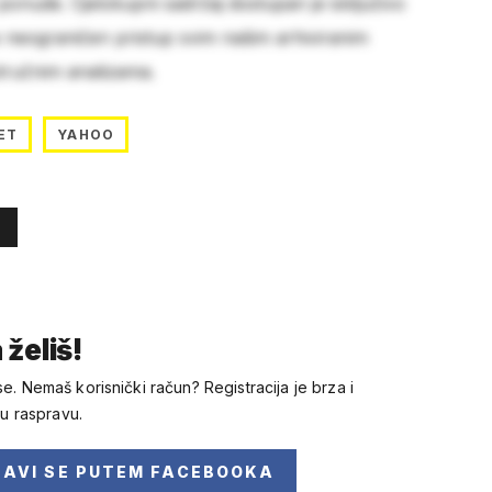
 ponude. Cjelokupni sadržaj dostupan je isključivo
e neograničen pristup svim našim arhiviranim
stručnim analizama.
ET
YAHOO
 želiš!
se. Nemaš korisnički račun? Registracija je brza i
 u raspravu.
JAVI SE
PUTEM FACEBOOKA