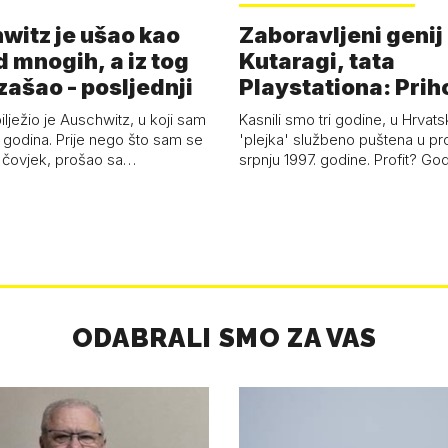
witz je ušao kao
Zaboravljeni genij
d mnogih, a iz tog
Kutaragi, tata
zašao - posljednji
Playstationa: Prih
'plejke' kao hrvat
ilježio je Auschwitz, u koji sam
Kasnili smo tri godine, u Hrvats
 godina. Prije nego što sam se
'plejka' službeno puštena u pr
 čovjek, prošao sa…
srpnju 1997. godine. Profit? Go