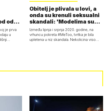
Obitelj je plivala u lovi, a
onda su krenuli seksualni
od od
skandali: 'Modelima su
ski…
s…
koj je prva
Između lipnja i srpnja 2020. godine, na
odaju u
vrhuncu pokreta #MeToo, tvrtka je bila
dišnji…
upletena u niz skandala. Nekolicina viso…