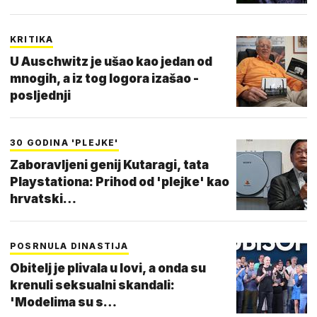
KRITIKA
U Auschwitz je ušao kao jedan od
mnogih, a iz tog logora izašao -
posljednji
30 GODINA 'PLEJKE'
Zaboravljeni genij Kutaragi, tata
Playstationa: Prihod od 'plejke' kao
hrvatski…
POSRNULA DINASTIJA
Obitelj je plivala u lovi, a onda su
krenuli seksualni skandali:
'Modelima su s…