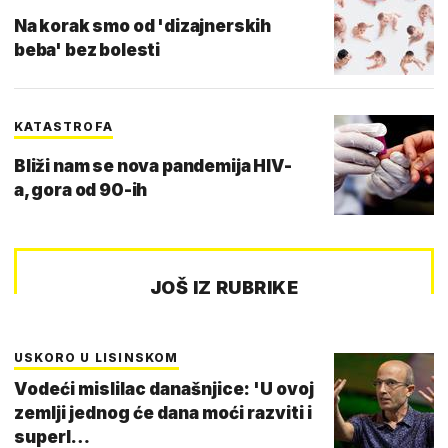
Na korak smo od 'dizajnerskih
beba' bez bolesti
KATASTROFA
Bliži nam se nova pandemija HIV-
a, gora od 90-ih
JOŠ IZ RUBRIKE
USKORO U LISINSKOM
Vodeći mislilac današnjice: 'U ovoj
zemlji jednog će dana moći razviti i
superl…