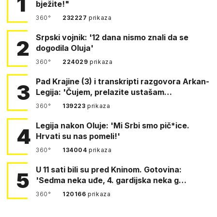
1
bježite!"
360°
232227
prikaza
Srpski vojnik: '12 dana nismo znali da se
2
dogodila Oluja'
360°
224029
prikaza
Pad Krajine (3) i transkripti razgovora Arkan-
3
Legija: 'Čujem, prelazite ustašam…
360°
139223
prikaza
Legija nakon Oluje: 'Mi Srbi smo pič*ice.
4
Hrvati su nas pomeli!'
360°
134004
prikaza
U 11 sati bili su pred Kninom. Gotovina:
5
'Sedma neka uđe, 4. gardijska neka g…
360°
120166
prikaza