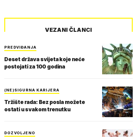
VEZANI ČLANCI
PREDVIĐANJA
Deset država svijeta koje neće
postojati za 100 godina
(NE)SIGURNA KARIJERA
Tržište rada: Bez posla možete
ostati u svakom trenutku
DOZVOLJENO