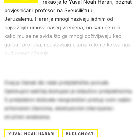
rekao je to Yuval Noah Harari, poznati
povjesničar i profesor na Sveučilištu u
Jeruzalemu. Hararija mnogi nazivaju jednim od
najvažnijih umova našeg vremena, no sam će reći
kako mu se ne sviđa što ga mnogi doživljavaju kao
gurua i proroka, i postavljaju pitanja o tome kakva nas
budućnost očekuje.
Ovaj je članak dio naše pretplatničke ponude.
Cjelokupni sadržaj dostupan je isključivo pretplatnicima.
S pretplatom dobivate neograničen pristup svim našim
arhiviranim člancima, ekskluzivnim intervjuima i
stručnim analizama.
YUVAL NOAH HARARI
BUDUĆNOST