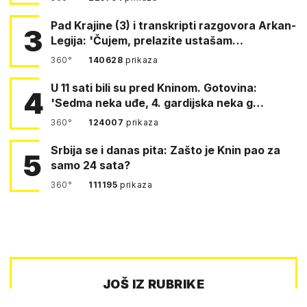
Pad Krajine (3) i transkripti razgovora Arkan-
3
Legija: 'Čujem, prelazite ustašam…
360°
140628
prikaza
U 11 sati bili su pred Kninom. Gotovina:
4
'Sedma neka uđe, 4. gardijska neka g…
360°
124007
prikaza
Srbija se i danas pita: Zašto je Knin pao za
5
samo 24 sata?
360°
111195
prikaza
JOŠ IZ RUBRIKE