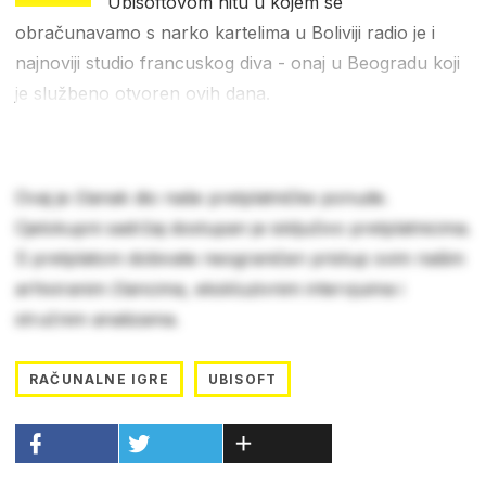
Ubisoftovom hitu u kojem se
obračunavamo s narko kartelima u Boliviji radio je i
najnoviji studio francuskog diva - onaj u Beogradu koji
je službeno otvoren ovih dana.
Ovaj je članak dio naše pretplatničke ponude.
Cjelokupni sadržaj dostupan je isključivo pretplatnicima.
S pretplatom dobivate neograničen pristup svim našim
arhiviranim člancima, ekskluzivnim intervjuima i
stručnim analizama.
RAČUNALNE IGRE
UBISOFT