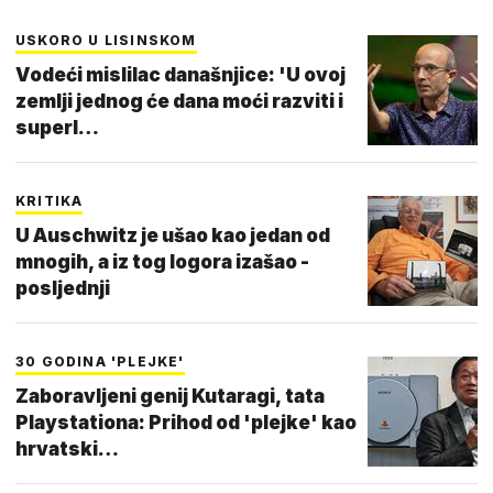
USKORO U LISINSKOM
Vodeći mislilac današnjice: 'U ovoj
zemlji jednog će dana moći razviti i
superl…
KRITIKA
U Auschwitz je ušao kao jedan od
mnogih, a iz tog logora izašao -
posljednji
30 GODINA 'PLEJKE'
Zaboravljeni genij Kutaragi, tata
Playstationa: Prihod od 'plejke' kao
hrvatski…