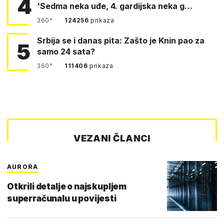
4
'Sedma neka uđe, 4. gardijska neka g…
360°
124256
prikaza
Srbija se i danas pita: Zašto je Knin pao za
5
samo 24 sata?
360°
111406
prikaza
VEZANI ČLANCI
AURORA
Otkrili detalje o najskupljem
superračunalu u povijesti