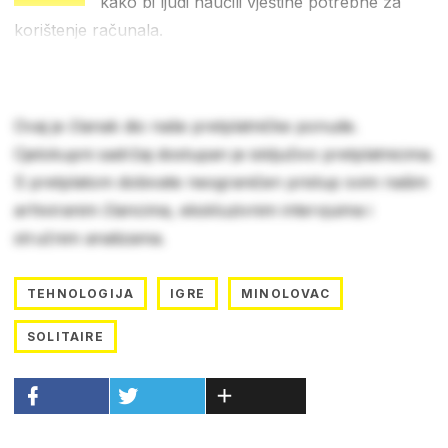
kako bi ljudi naučili vještine potrebne za
korištenje računala.
Ovaj je članak dio naše pretplatničke ponude.
Cjelokupni sadržaj dostupan je isključivo pretplatnicima.
S pretplatom dobivate neograničen pristup svim našim
arhiviranim člancima, ekskluzivnim intervjuima i
stručnim analizama.
TEHNOLOGIJA
IGRE
MINOLOVAC
SOLITAIRE