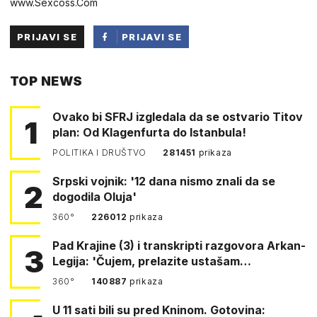
www.Sexcoss.Com
PRIJAVI SE
PRIJAVI SE
PUTEM
TOP NEWS
FACEBOOKA
Ovako bi SFRJ izgledala da se ostvario Titov
1
plan: Od Klagenfurta do Istanbula!
POLITIKA I DRUŠTVO
281451
prikaza
Srpski vojnik: '12 dana nismo znali da se
2
dogodila Oluja'
360°
226012
prikaza
Pad Krajine (3) i transkripti razgovora Arkan-
3
Legija: 'Čujem, prelazite ustašam…
360°
140887
prikaza
U 11 sati bili su pred Kninom. Gotovina: