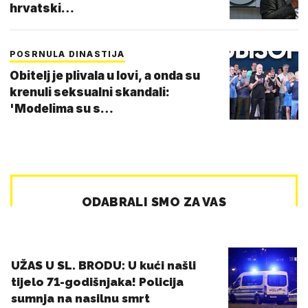
hrvatski…
POSRNULA DINASTIJA
Obitelj je plivala u lovi, a onda su
krenuli seksualni skandali:
'Modelima su s…