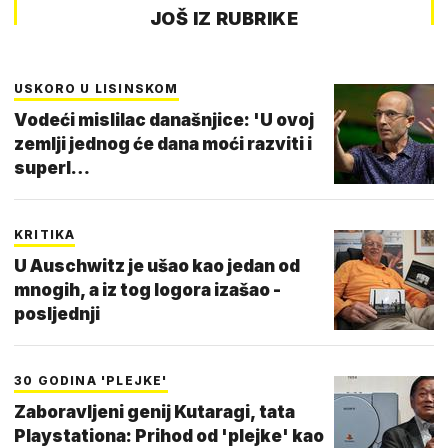
JOŠ IZ RUBRIKE
USKORO U LISINSKOM
Vodeći mislilac današnjice: 'U ovoj
zemlji jednog će dana moći razviti i
superl…
KRITIKA
U Auschwitz je ušao kao jedan od
mnogih, a iz tog logora izašao -
posljednji
30 GODINA 'PLEJKE'
Zaboravljeni genij Kutaragi, tata
Playstationa: Prihod od 'plejke' kao