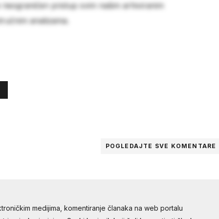
e neograničen pristup svim našim arhiviranim
stručnim analizama.
POGLEDAJTE SVE
KOMENTARE
troničkim medijima, komentiranje članaka na web portalu