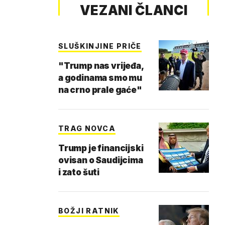
VEZANI ČLANCI
SLUŠKINJINE PRIČE
"Trump nas vrijeđa,
a godinama smo mu
na crno prale gaće"
TRAG NOVCA
Trump je financijski
ovisan o Saudijcima
i zato šuti
BOŽJI RATNIK