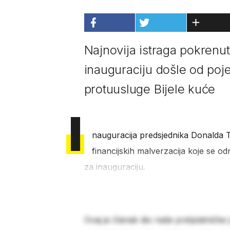
Najnovija istraga pokrenu
inauguraciju došle od poje
protuusluge Bijele kuće
I
nauguracija predsjednika Donalda
financijskih malverzacija koje se o
za inauguraciju.
Ovaj je članak dio naše pretplatničke