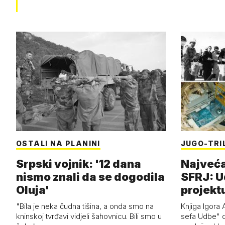
OSTALI NA PLANINI
JUGO-TRI
Srpski vojnik: '12 dana
Najveća
nismo znali da se dogodila
SFRJ: U
Oluja'
projekt
"Bila je neka čudna tišina, a onda smo na
Knjiga Igora A
kninskoj tvrđavi vidjeli šahovnicu. Bili smo u
sefa Udbe" o