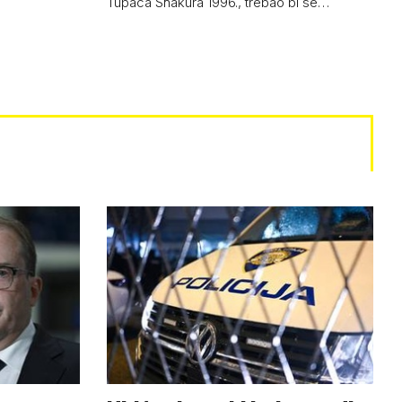
Tupaca Shakura 1996., trebao bi se…