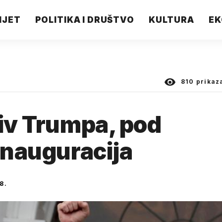
IJET
POLITIKA I DRUŠTVO
KULTURA
EK
810
prikaz
tiv Trumpa, pod
inauguracija
8.