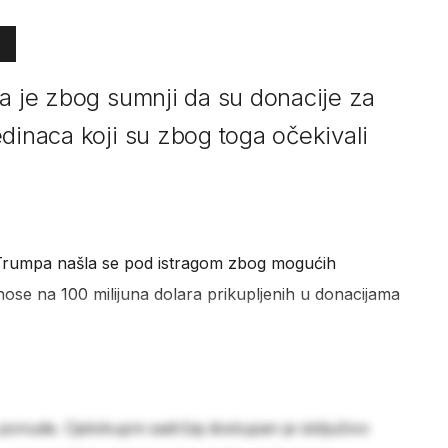
ta je zbog sumnji da su donacije za
dinaca koji su zbog toga očekivali
 Trumpa našla se pod istragom zbog mogućih
dnose na 100 milijuna dolara prikupljenih u donacijama
 ponude. Cjelokupni sadržaj dostupan je isključivo