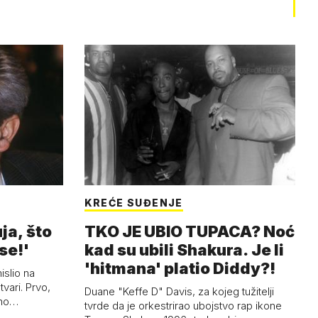
KREĆE SUĐENJE
ja, što
TKO JE UBIO TUPACA? Noć
se!'
kad su ubili Shakura. Je li
'hitmana' platio Diddy?!
islio na
tvari. Prvo,
Duane "Keffe D" Davis, za kojeg tužitelji
ano…
tvrde da je orkestrirao ubojstvo rap ikone