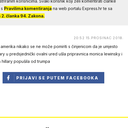
riranim korisnicima. Svaki korisnik koji želi komentirati članke
 s
Pravilima komentiranja
na web portalu Express.hr te sa
2. članka 94. Zakona.
20:52 15.PROSINAC 2018.
amerika nikako se ne može pomiriti s činjenicom da je umjesto
lary u predsjednički ovalni ured ušla pripravnica monica lewinsky i
tna hillary popušila od trumpa
PRIJAVI SE
PUTEM FACEBOOKA