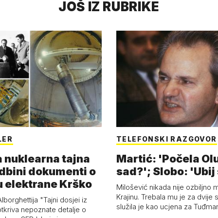
JOŠ IZ RUBRIKE
LER
TELEFONSKI RAZGOVOR
 nuklearna tajna
Martić: 'Počela Olu
dbini dokumenti o
sad?'; Slobo: 'Ubij 
u elektrane Krško
Milošević nikada nije ozbiljno m
Krajinu. Trebala mu je za dvije s
lborghettija "Tajni dosjei iz
služila je kao ucjena za Tuđm
tkriva nepoznate detalje o