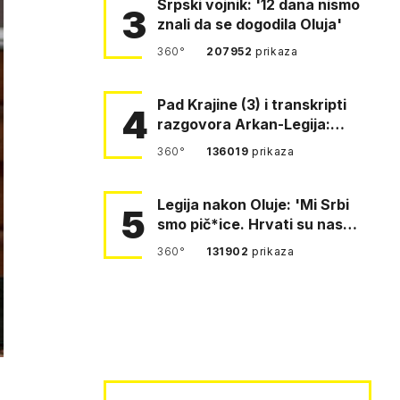
Srpski vojnik: '12 dana nismo
3
znali da se dogodila Oluja'
360°
207952
prikaza
Pad Krajine (3) i transkripti
4
razgovora Arkan-Legija:
'Čujem, prelazite ustašam…
360°
136019
prikaza
Legija nakon Oluje: 'Mi Srbi
5
smo pič*ice. Hrvati su nas
pomeli!'
360°
131902
prikaza