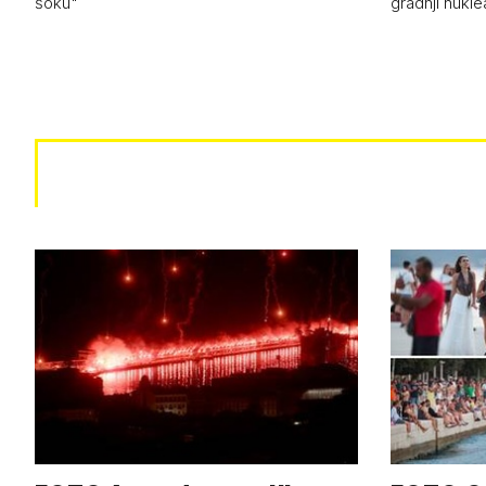
šoku"
gradnji nukle