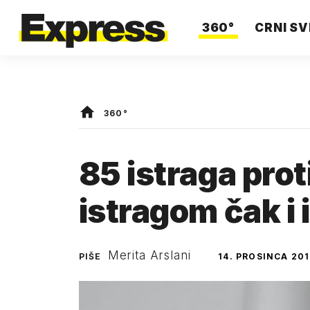
360°
CRNI SV
360°
85 istraga pro
istragom čak i 
Merita Arslani
PIŠE
14. PROSINCA 201