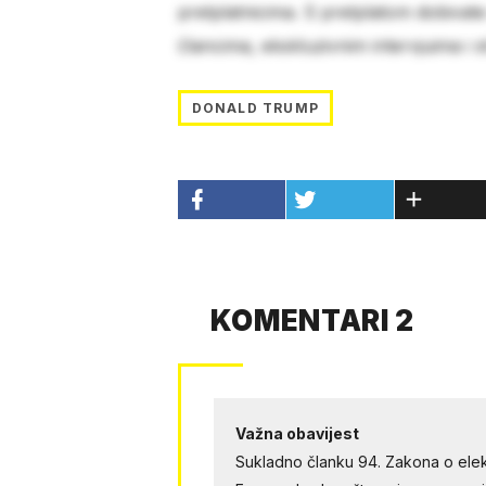
pretplatnicima. S pretplatom dobivat
člancima, ekskluzivnim intervjuima i 
DONALD TRUMP
KOMENTARI 2
Važna obavijest
Sukladno članku 94. Zakona o elek