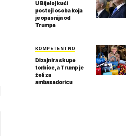
U Bijeloj kući
postoji osoba koja
je opasnija od
Trumpa
KOMPETENTNO
Dizajnira skupe
torbice, a Trump je
želi za
ambasadoricu