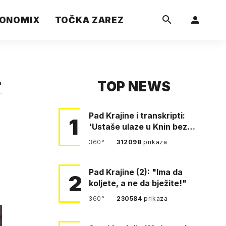
ONOMIX
TOČKA ZAREZ
TOP NEWS
a
Pad Krajine i transkripti:
1
'Ustaše ulaze u Knin bez
borbe. Mile, ovo je bežanij…
360°
312098
prikaza
Pad Krajine (2): "Ima da
2
koljete, a ne da bježite!"
360°
230584
prikaza