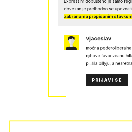
Express.hr dopušteno je samo regist
obvezan je prethodno se upoznati
zabranama propisanim stavkom 
vjaceslav
moćna pederoliberalna 
njihove favorizirane hil
p...šila billyju, a nesre
PRIJAVI SE