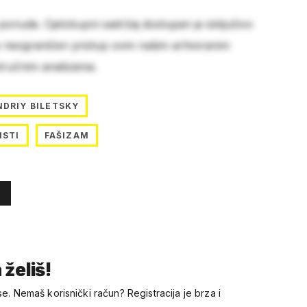
 ponude. Cjelokupni sadržaj dostupan je isključivo
e neograničen pristup svim našim arhiviranim
stručnim analizama.
NDRIY BILETSKY
ISTI
FAŠIZAM
 želiš!
se. Nemaš korisnički račun? Registracija je brza i