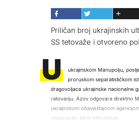
Priličan broj ukrajinskih u
SS tetovaže i otvoreno po
U
ukrajinskom Mariupolju, posl
proruskom separatističkom ist
dragovoljaca ukrajinske nacionalne g
ratovanju. Azov odgovara direktno Mi
ukrajinskom obavještajnom agencijom 
osiguravaju bitne informacije.