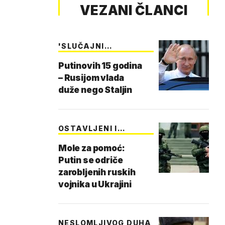
VEZANI ČLANCI
'SLUČAJNI
PREDSJEDN…
Putinovih 15 godina
– Rusijom vlada
duže nego Staljin
OSTAVLJENI I
ZABORA…
Mole za pomoć:
Putin se odriče
zarobljenih ruskih
vojnika u Ukrajini
NESLOMLJIVOG DUHA