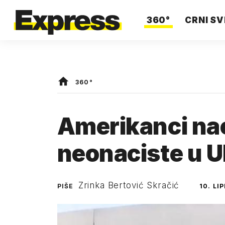
360°
CRNI SV
360°
Amerikanci nao
neonaciste u U
Zrinka Bertović Skračić
PIŠE
10. LI