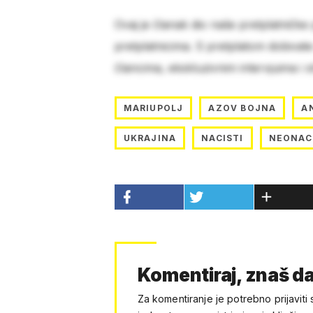
Ovaj je članak dio naše pretplatničke
pretplatnicima. S pretplatom dobivat
člancima, ekskluzivnim intervjuima i 
MARIUPOLJ
AZOV BOJNA
A
UKRAJINA
NACISTI
NEONAC
Komentiraj, znaš da
Za komentiranje je potrebno prijaviti 