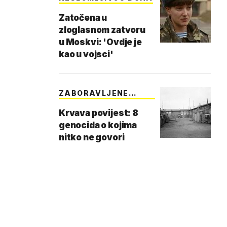
Zatočena u
zloglasnom zatvoru
u Moskvi: 'Ovdje je
kao u vojsci'
ZABORAVLJENE
ŽRTVE
Krvava povijest: 8
genocida o kojima
nitko ne govori