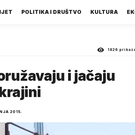
IJET
POLITIKA I DRUŠTVO
KULTURA
EK
1826
prikaz
ružavaju i jačaju
krajini
PNJA 2015.