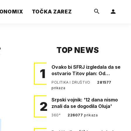
ONOMIX
TOČKA ZAREZ
TOP NEWS
a
Ovako bi SFRJ izgledala da se
1
ostvario Titov plan: Od
Klagenfurta do Istanbula!
POLITIKA I DRUŠTVO
281577
prikaza
Srpski vojnik: '12 dana nismo
2
znali da se dogodila Oluja'
360°
226077
prikaza