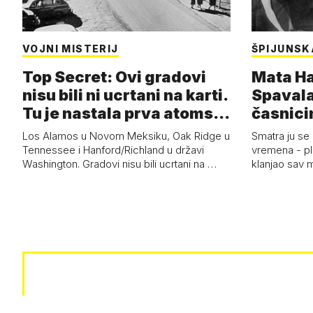
VOJNI MISTERIJ
ŠPIJUNSK
Top Secret: Ovi gradovi
Mata Har
nisu bili ni ucrtani na karti.
Spavala
Tu je nastala prva atoms…
časnici
Los Alamos u Novom Meksiku, Oak Ridge u
Smatra ju se
Tennessee i Hanford/Richland u državi
vremena - pl
Washington. Gradovi nisu bili ucrtani na …
klanjao sav m