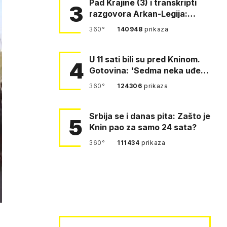
Pad Krajine (3) i transkripti
3
razgovora Arkan-Legija:
'Čujem, prelazite ustašam…
360°
140948
prikaza
U 11 sati bili su pred Kninom.
4
Gotovina: 'Sedma neka uđe,
4. gardijska neka g…
360°
124306
prikaza
Srbija se i danas pita: Zašto je
5
Knin pao za samo 24 sata?
360°
111434
prikaza