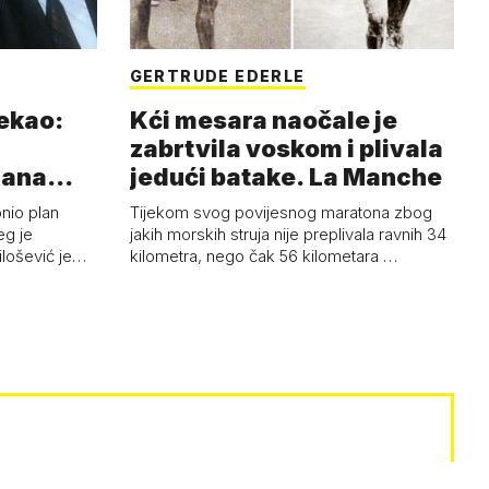
GERTRUDE EDERLE
rekao:
Kći mesara naočale je
zabrtvila voskom i plivala
mana
jedući batake. La Manche
onio plan
Tijekom svog povijesnog maratona zbog
eg je
jakih morskih struja nije preplivala ravnih 34
ilošević je…
kilometra, nego čak 56 kilometara …