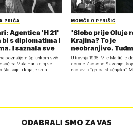
A PRIČA
MOMČILO PERIŠIĆ
i: Agentica 'H 21'
'Slobo prije Oluje 
 bi s diplomatima i
Krajina? To je
ma. I saznala sve
neobranjivo. Tuđ
zvao Krivousti'
 najpoznatijom špijunkom svih
U travnju 1995. Mile Martić je d
esačica Mata Hari kojoj se
obrane Zapadne Slavonije, koj
uški svijet i koja je sma…
napravila "grupa stručnjaka". M