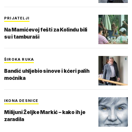
PRIJATELJI
Na Mamićevoj fešti za Kolindu bili
su i tamburaši
ŠIROKA RUKA
Bandić uhljebio sinove i kćeri palih
moćnika
IKONA DESNICE
Milijuni Željke Markić – kako ih je
zaradila