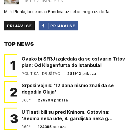
18:11 07.LIPANJ 2018.
Misli Plenki, bolje imati Bandića uz sebe, nego iza leđa.
PRIJAVI SE
PRIJAVI SE
PUTEM
TOP NEWS
FACEBOOKA
Ovako bi SFRJ izgledala da se ostvario Titov
1
plan: Od Klagenfurta do Istanbula!
POLITIKA I DRUŠTVO
281912
prikaza
Srpski vojnik: '12 dana nismo znali da se
2
dogodila Oluja'
360°
226204
prikaza
U 11 sati bili su pred Kninom. Gotovina:
3
'Sedma neka uđe, 4. gardijska neka g…
360°
124395
prikaza