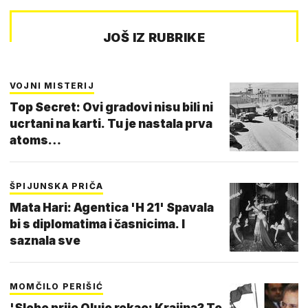
JOŠ IZ RUBRIKE
VOJNI MISTERIJ
Top Secret: Ovi gradovi nisu bili ni
ucrtani na karti. Tu je nastala prva
atoms…
ŠPIJUNSKA PRIČA
Mata Hari: Agentica 'H 21' Spavala
bi s diplomatima i časnicima. I
saznala sve
MOMČILO PERIŠIĆ
'Slobo prije Oluje rekao: Krajina? To