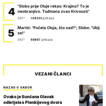
'Slobo prije Oluje rekao: Krajina? To je
4
neobranjivo. Tuđmana zvao Krivousti'
360°
108233
prikaza
Martić: 'Počela Oluja, što sad?'; Slobo: 'Ubij
5
se!'
360°
98867
prikaza
VEZANI ČLANCI
NAZAD U SABOR
Ovako je Sunčana Glavak
odletjela s Plenkijevog dvora