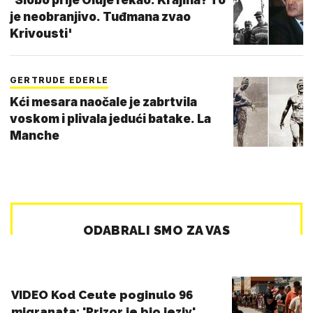
je neobranjivo. Tuđmana zvao
Krivousti'
GERTRUDE EDERLE
Kći mesara naočale je zabrtvila
voskom i plivala jedući batake. La
Manche