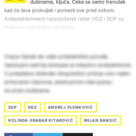
dubinama, ključa. Čeka se samo trenutak
kad će lava prokuljati i pomesti sve pred sobom.
Antiestablishment raspoloženje raste: HDZ i SDP su
mete sve raširenijeg ogorčenja.
Ovaj je članak dio naše pretplatničke ponude.
Cjelokupni sadržaj dostupan je isključivo pretplatnicima.
S pretplatom dobivate neograničen pristup svim našim
arhiviranim člancima, ekskluzivnim intervjuima i
stručnim analizama.
SDP
HDZ
ANDREJ PLENKOVIĆ
KOLINDA GRABAR KITAROVIĆ
MILAN BANDIĆ