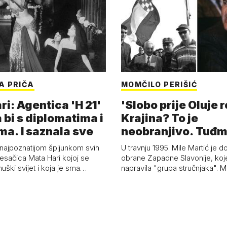
A PRIČA
MOMČILO PERIŠIĆ
i: Agentica 'H 21'
'Slobo prije Oluje 
 bi s diplomatima i
Krajina? To je
ma. I saznala sve
neobranjivo. Tuđ
zvao Krivousti'
 najpoznatijom špijunkom svih
U travnju 1995. Mile Martić je d
esačica Mata Hari kojoj se
obrane Zapadne Slavonije, koj
uški svijet i koja je sma…
napravila "grupa stručnjaka". M