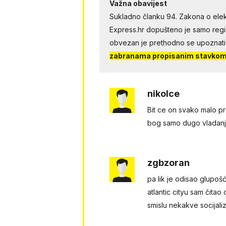
Važna obavijest
Sukladno članku 94. Zakona o elek
Express.hr dopušteno je samo regist
obvezan je prethodno se upoznati
zabranama propisanim stavkom 
nikolce
Bit ce on svako malo pr
bog samo dugo vladanje
zgbzoran
pa lik je odisao glupoš
atlantic cityu sam čitao
smislu nekakve socijaliz