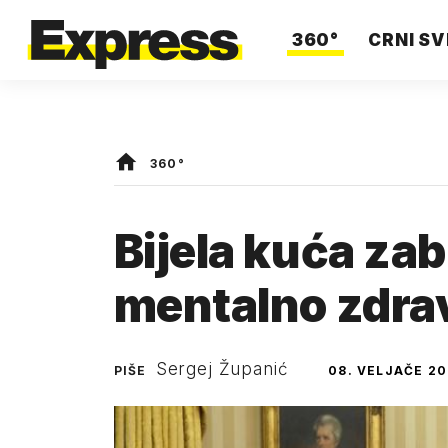
360°
CRNI SV
360°
Bijela kuća zab
mentalno zdra
Sergej Županić
PIŠE
08. VELJAČE 20