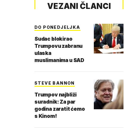
VEZANI ČLANCI
DO PONEDJELJKA
Sudac blokirao
Trumpovu zabranu
ulaska
muslimanima u SAD
STEVE BANNON
Trumpov najbliži
suradnik: Za par
godina zaratit ćemo
s Kinom!