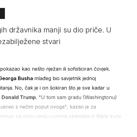
ih državnika manji su dio priče. U
ezabilježene stvari
pokazao kao nešto nježan ili sofisticiran čovjek.
Georga Busha
mlađeg bio savjetnik jednoj
anja. No, čak je i on šokiran što je sve kadar u
k
Donald Trump
. "U tom sam gradu (Washingtonu)
susreo s nečim poput ovoga", kazao je za
rnuo na novu seriju curenja skandala iz Bijele kuće.