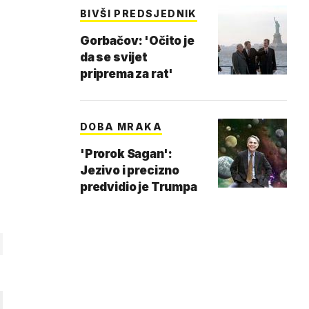
BIVŠI PREDSJEDNIK
Gorbačov: 'Očito je
da se svijet
priprema za rat'
DOBA MRAKA
'Prorok Sagan':
Jezivo i precizno
predvidio je Trumpa