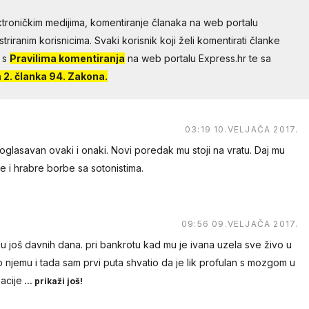
troničkim medijima, komentiranje članaka na web portalu
riranim korisnicima. Svaki korisnik koji želi komentirati članke
 s
Pravilima komentiranja
na web portalu Express.hr te sa
2. članka 94. Zakona.
03:19 10.VELJAČA 2017.
oglasavan ovaki i onaki. Novi poredak mu stoji na vratu. Daj mu
 i hrabre borbe sa sotonistima.
09:56 09.VELJAČA 2017.
ću još davnih dana. pri bankrotu kad mu je ivana uzela sve živo u
 o njemu i tada sam prvi puta shvatio da je lik profulan s mozgom u
acije
... prikaži još!