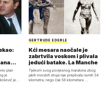
GERTRUDE EDERLE
rekao:
Kći mesara naočale je
zabrtvila voskom i plivala
mana
jedući batake. La Manche
onio plan
Tijekom svog povijesnog maratona zbog
eg je
jakih morskih struja nije preplivala ravnih 34
ilošević je…
kilometra, nego čak 56 kilometara …