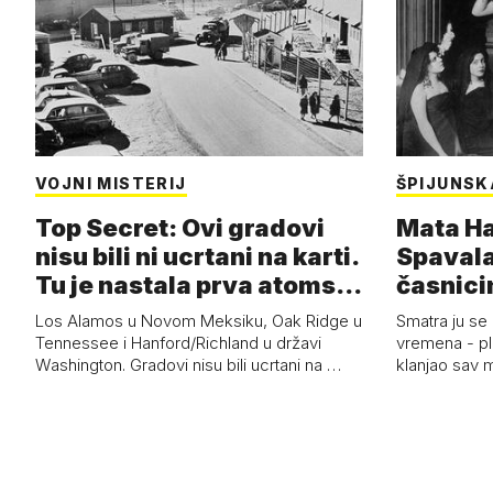
VOJNI MISTERIJ
ŠPIJUNSK
Top Secret: Ovi gradovi
Mata Har
nisu bili ni ucrtani na karti.
Spavala
Tu je nastala prva atoms…
časnici
Los Alamos u Novom Meksiku, Oak Ridge u
Smatra ju se
Tennessee i Hanford/Richland u državi
vremena - pl
Washington. Gradovi nisu bili ucrtani na …
klanjao sav m