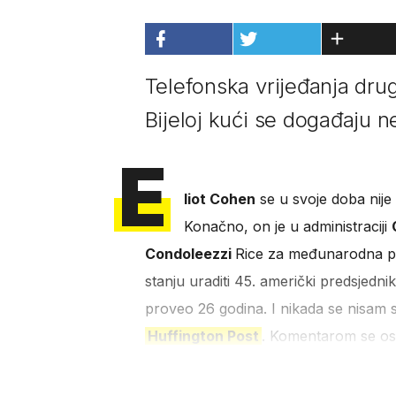
Telefonska vrijeđanja drug
Bijeloj kući se događaju n
E
liot Cohen
se u svoje doba nije 
Konačno, on je u administraciji
Condoleezzi
Rice za međunarodna pit
stanju uraditi 45. američki predsjedni
proveo 26 godina. I nikada se nisam 
Huffington Post
. Komentarom se osv