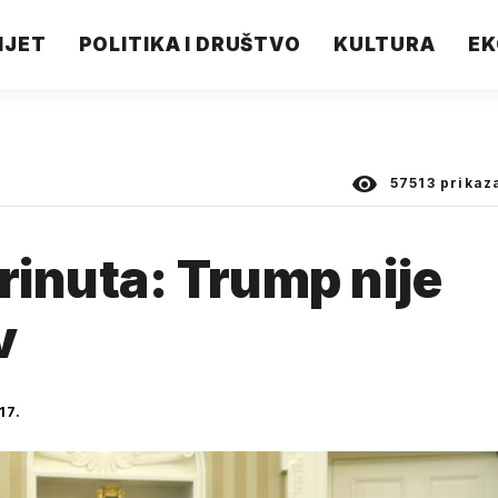
IJET
POLITIKA I DRUŠTVO
KULTURA
EK
57513
prikaz
rinuta: Trump nije
v
17.