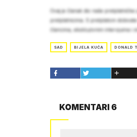
Ovaj je članak dio naše pretplatničke
pretplatnicima. S pretplatom dobivat
člancima, ekskluzivnim intervjuima i 
SAD
BIJELA KUĆA
DONALD 
KOMENTARI 6