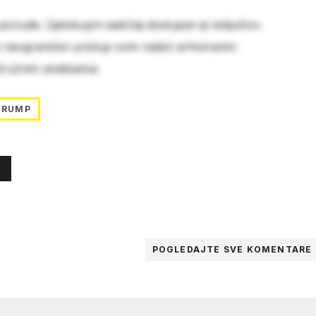
 ponude. Cjelokupni sadržaj dostupan je isključivo
e neograničen pristup svim našim arhiviranim
stručnim analizama.
TRUMP
POGLEDAJTE SVE
KOMENTARE