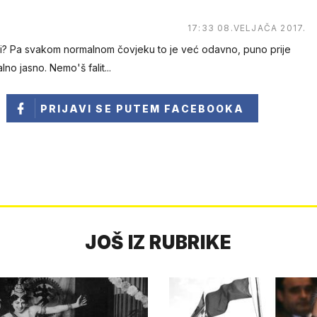
17:33 08.VELJAČA 2017.
ili? Pa svakom normalnom čovjeku to je već odavno, puno prije
lno jasno. Nemo'š falit...
PRIJAVI SE
PUTEM FACEBOOKA
JOŠ IZ RUBRIKE