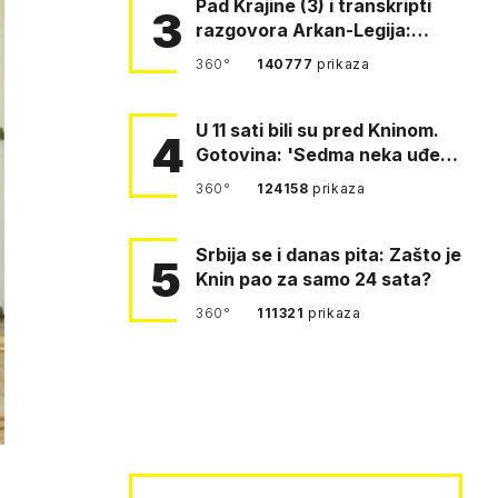
Pad Krajine (3) i transkripti
3
razgovora Arkan-Legija:
'Čujem, prelazite ustašam…
360°
140777
prikaza
U 11 sati bili su pred Kninom.
4
Gotovina: 'Sedma neka uđe,
4. gardijska neka g…
360°
124158
prikaza
Srbija se i danas pita: Zašto je
5
Knin pao za samo 24 sata?
360°
111321
prikaza