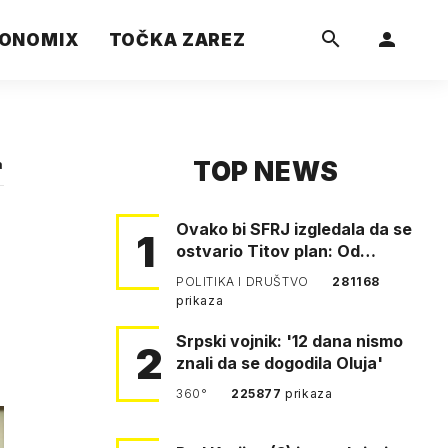
ONOMIX
TOČKA ZAREZ
TOP NEWS
a
Ovako bi SFRJ izgledala da se
1
ostvario Titov plan: Od
Klagenfurta do Istanbula!
POLITIKA I DRUŠTVO
281168
prikaza
Srpski vojnik: '12 dana nismo
2
znali da se dogodila Oluja'
360°
225877
prikaza