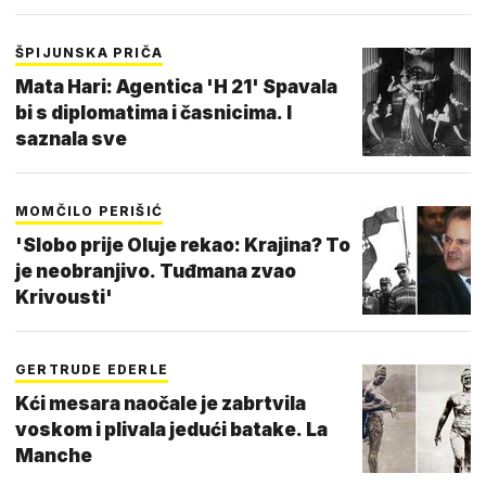
ŠPIJUNSKA PRIČA
Mata Hari: Agentica 'H 21' Spavala
bi s diplomatima i časnicima. I
saznala sve
MOMČILO PERIŠIĆ
'Slobo prije Oluje rekao: Krajina? To
je neobranjivo. Tuđmana zvao
Krivousti'
GERTRUDE EDERLE
Kći mesara naočale je zabrtvila
voskom i plivala jedući batake. La
Manche