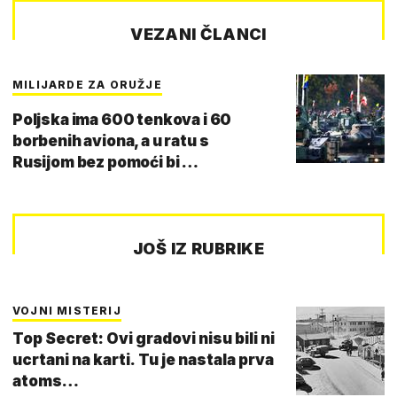
VEZANI ČLANCI
MILIJARDE ZA ORUŽJE
Poljska ima 600 tenkova i 60
borbenih aviona, a u ratu s
Rusijom bez pomoći bi …
JOŠ IZ RUBRIKE
VOJNI MISTERIJ
Top Secret: Ovi gradovi nisu bili ni
ucrtani na karti. Tu je nastala prva
atoms…