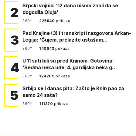
Srpski vojnik: '12 dana nismo znali da se
2
dogodila Oluja'
360°
225940
prikaza
Pad Krajine (3) i transkripti razgovora Arkan-
3
Legija: 'Čujem, prelazite ustašam…
360°
140843
prikaza
U 11 sati bili su pred Kninom. Gotovina:
4
'Sedma neka uđe, 4. gardijska neka g…
360°
124209
prikaza
Srbija se i danas pita: Zašto je Knin pao za
5
samo 24 sata?
360°
111370
prikaza