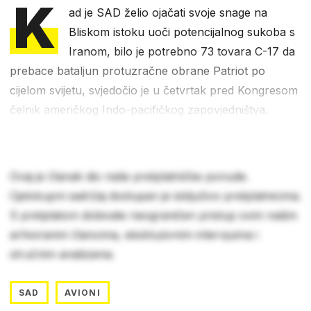
K
ad je SAD želio ojačati svoje snage na
Bliskom istoku uoči potencijalnog sukoba s
Iranom, bilo je potrebno 73 tovara C-17 da
prebace bataljun protuzračne obrane Patriot po
cijelom svijetu, svjedočio je u četvrtak pred Kongresom
čelnik američkog Indo-pacifičkog zapovjedništva.
Ovaj je članak dio naše pretplatničke ponude.
Cjelokupni sadržaj dostupan je isključivo pretplatnicima.
S pretplatom dobivate neograničen pristup svim našim
arhiviranim člancima, ekskluzivnim intervjuima i
stručnim analizama.
SAD
AVIONI