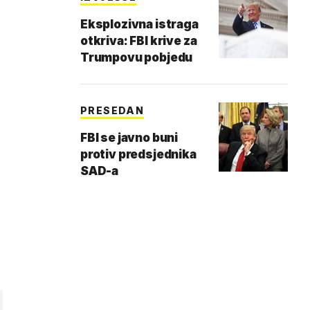
Eksplozivna istraga
otkriva: FBI krive za
Trumpovu pobjedu
PRESEDAN
FBI se javno buni
protiv predsjednika
SAD-a