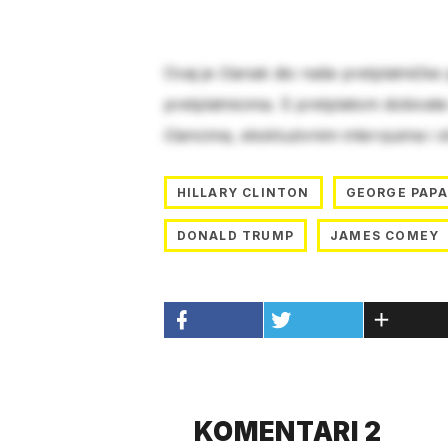
Ovaj je članak dio naše pretplatničke
pretplatnicima. S pretplatom dobivat
člancima, ekskluzivnim intervjuima i 
HILLARY CLINTON
GEORGE PAP
DONALD TRUMP
JAMES COMEY
KOMENTARI 2