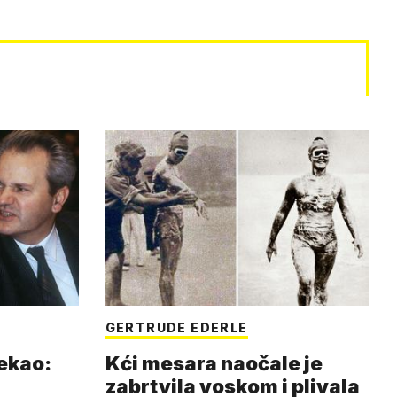
GERTRUDE EDERLE
rekao:
Kći mesara naočale je
zabrtvila voskom i plivala