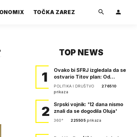
ONOMIX
TOČKA ZAREZ
TOP NEWS
a
Ovako bi SFRJ izgledala da se
1
ostvario Titov plan: Od
Klagenfurta do Istanbula!
POLITIKA I DRUŠTVO
276510
prikaza
Srpski vojnik: '12 dana nismo
2
znali da se dogodila Oluja'
360°
225505
prikaza