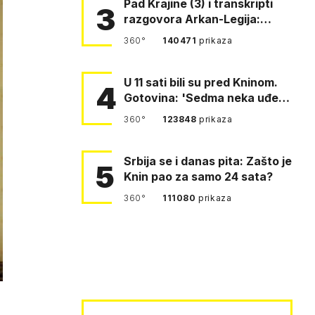
Pad Krajine (3) i transkripti
3
razgovora Arkan-Legija:
'Čujem, prelazite ustašam…
360°
140471
prikaza
U 11 sati bili su pred Kninom.
4
Gotovina: 'Sedma neka uđe,
4. gardijska neka g…
360°
123848
prikaza
Srbija se i danas pita: Zašto je
5
Knin pao za samo 24 sata?
360°
111080
prikaza