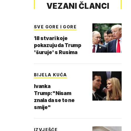
VEZANI ČLANCI
SVE GORE I GORE
18 stvari koje
pokazuju da Trump
'šuruje' s Rusima
BIJELA KUĆA
Ivanka
Trump:"Nisam
znala da se to ne
smije"
IZVJEŠĆE