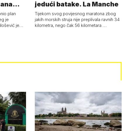
mana
jedući batake. La Manche
onio plan
Tijekom svog povijesnog maratona zbog
eg je
jakih morskih struja nije preplivala ravnih 34
ilošević je…
kilometra, nego čak 56 kilometara …