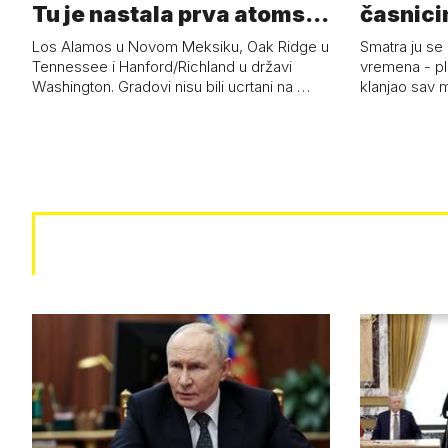
Tu je nastala prva atoms…
časnici
Los Alamos u Novom Meksiku, Oak Ridge u
Smatra ju se
Tennessee i Hanford/Richland u državi
vremena - pl
Washington. Gradovi nisu bili ucrtani na …
klanjao sav m