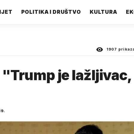
IJET
POLITIKA I DRUŠTVO
KULTURA
EK
1907
prikaz
 "Trump je lažljivac,
19.