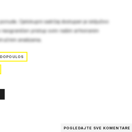
 ponude. Cjelokupni sadržaj dostupan je isključivo
e neograničen pristup svim našim arhiviranim
stručnim analizama.
ADOPOULOS
POGLEDAJTE SVE
KOMENTARE