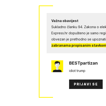
Važna obavijest
Sukladno članku 94. Zakona o elek
Express.hr dopušteno je samo regist
obvezan je prethodno se upoznati
zabranama propisanim stavkom 
BESTpartizan
idiot trump
PRIJAVI SE