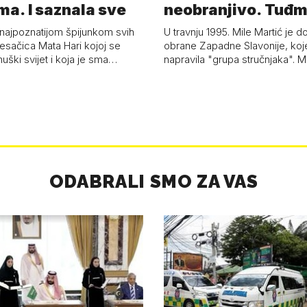
ma. I saznala sve
neobranjivo. Tuđ
zvao Krivousti'
 najpoznatijom špijunkom svih
U travnju 1995. Mile Martić je d
esačica Mata Hari kojoj se
obrane Zapadne Slavonije, koj
uški svijet i koja je sma…
napravila "grupa stručnjaka". M