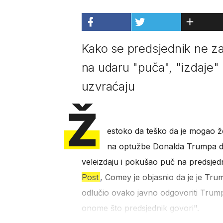
Kako se predsjednik ne za
na udaru "puča", "izdaje" 
uzvraćaju
Ž
estoko da teško da je mogao ž
na optužbe Donalda Trumpa d
veleizdaju i pokušao puč na predsjed
Post
, Comey je objasnio da je je Trum
odlučio ovako javno odgovoriti Trumpu 
onome što predsjednik govori".