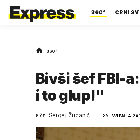
360°
CRNI SV
360°
Bivši šef FBI-a:
i to glup!"
Sergej Županić
PIŠE
29. SVIBNJA 20