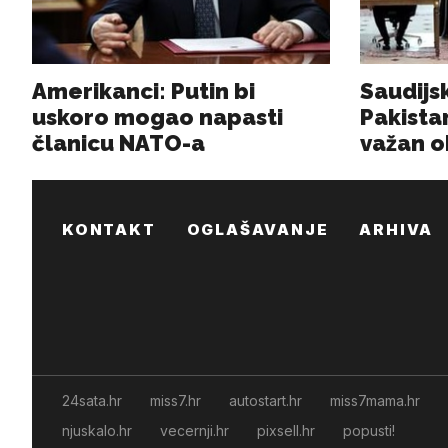
KONTAKT
OGLAŠAVANJE
ARHIVA
24sata.hr
miss7.hr
autostart.hr
miss7mama.hr
njuskalo.hr
vecernji.hr
pixsell.hr
popusti!