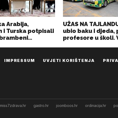
IMPRESSUM
UVJETI KORIŠTENJA
PRIV
miss7zdrava.hr
gastro.hr
joomboos.hr
ordinacija.hr
po