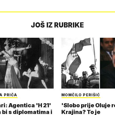
JOŠ IZ RUBRIKE
A PRIČA
MOMČILO PERIŠIĆ
i: Agentica 'H 21'
'Slobo prije Oluje 
 bi s diplomatima i
Krajina? To je