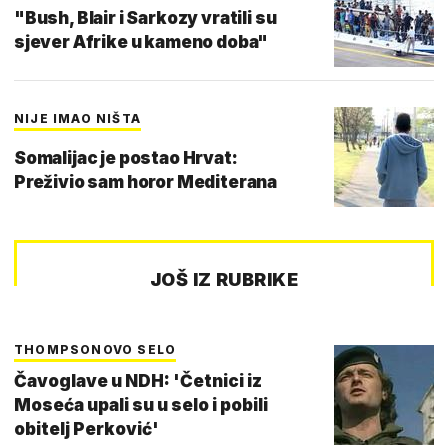
"Bush, Blair i Sarkozy vratili su
sjever Afrike u kameno doba"
NIJE IMAO NIŠTA
Somalijac je postao Hrvat:
Preživio sam horor Mediterana
JOŠ IZ RUBRIKE
THOMPSONOVO SELO
Čavoglave u NDH: 'Četnici iz
Moseća upali su u selo i pobili
obitelj Perković'