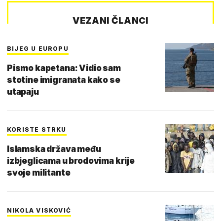
VEZANI ČLANCI
BIJEG U EUROPU
Pismo kapetana: Vidio sam
stotine imigranata kako se
utapaju
KORISTE STRKU
Islamska država među
izbjeglicama u brodovima krije
svoje militante
NIKOLA VISKOVIĆ