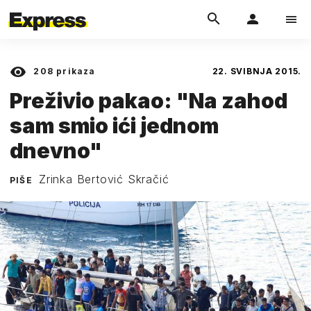
208
prikaza
22. SVIBNJA 2015.
Preživio pakao: "Na zahod
sam smio ići jednom
dnevno"
Zrinka Bertović Skračić
PIŠE