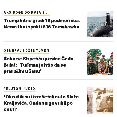
AKO DOĐE DO RATA S …
Trump hitno gradi 19 podmornica.
Nema tko ispaliti 616 Tomahawka
GENERAL I DŽENTLMEN
Kako se Stipetiću predao Čedo
Bulat: 'Tuđman je htio da se
prerušim u ženu'
FELJTON: 1. DIO
'Okružili su i izrešetali auto Blaža
Kraljevića. Onda su ga vukli po
cesti'