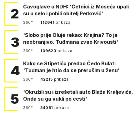
Čavoglave u NDH: 'Četnici iz Moseća upali
2
su u selo i pobili obitelj Perković'
360°
112641
prikaza
'Slobo prije Oluje rekao: Krajina? To je
3
neobranjivo. Tuđmana zvao Krivousti'
360°
109620
prikaza
Kako se Stipetiću predao Čedo Bulat:
4
'Tuđman je htio da se prerušim u ženu'
360°
42215
prikaza
'Okružili su i izrešetali auto Blaža Kraljevića.
5
Onda su ga vukli po cesti'
360°
34081
prikaza