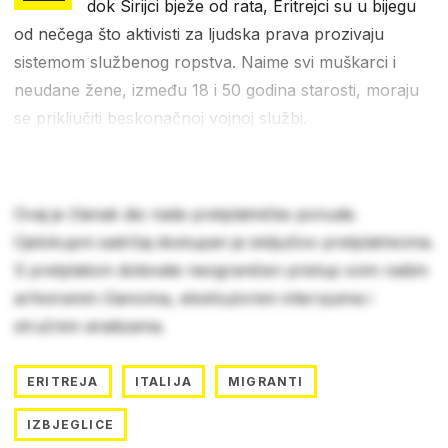
dok Sirijci bježe od rata, Eritrejci su u bijegu
od nečega što aktivisti za ljudska prava prozivaju
sistemom službenog ropstva. Naime svi muškarci i
neudane žene, između 18 i 50 godina starosti, moraju
se priključiti beskonačnoj vojnoj službi.
Ovaj je članak dio naše pretplatničke ponude.
Cjelokupni sadržaj dostupan je isključivo pretplatnicima.
S pretplatom dobivate neograničen pristup svim našim
arhiviranim člancima, ekskluzivnim intervjuima i
stručnim analizama.
ERITREJA
ITALIJA
MIGRANTI
IZBJEGLICE