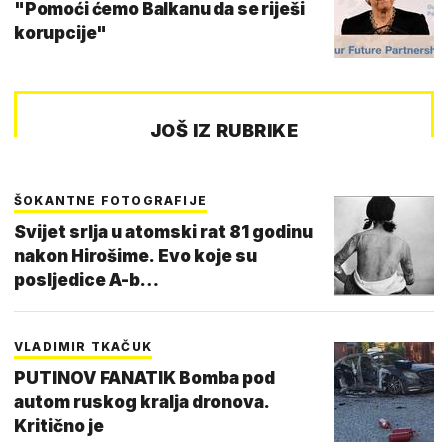
"Pomoći ćemo Balkanu da se riješi
korupcije"
JOŠ IZ RUBRIKE
ŠOKANTNE FOTOGRAFIJE
Svijet srlja u atomski rat 81 godinu
nakon Hirošime. Evo koje su
posljedice A-b…
VLADIMIR TKAČUK
PUTINOV FANATIK Bomba pod
autom ruskog kralja dronova.
Kritično je