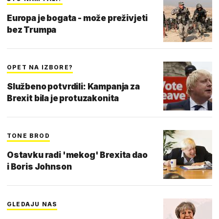
Europa je bogata - može preživjeti
bez Trumpa
OPET NA IZBORE?
Službeno potvrdili: Kampanja za
Brexit bila je protuzakonita
TONE BROD
Ostavku radi 'mekog' Brexita dao
i Boris Johnson
GLEDAJU NAS