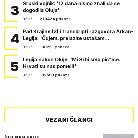
Srpski vojnik: '12 dana nismo znali da se
3
dogodila Oluja'
360°
218424
prikaza
Pad Krajine (3) i transkripti razgovora Arkan-
4
Legija: 'Čujem, prelazite ustašam…
360°
138251
prikaza
Legija nakon Oluje: 'Mi Srbi smo pič*ice.
5
Hrvati su nas pomeli!'
360°
132593
prikaza
VEZANI ČLANCI
ŠTO NAM FALI?