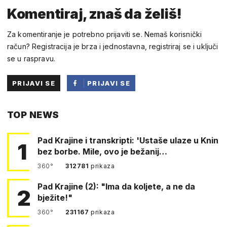
Komentiraj, znaš da želiš!
Za komentiranje je potrebno prijaviti se. Nemaš korisnički
račun? Registracija je brza i jednostavna, registriraj se i uključi
se u raspravu.
PRIJAVI SE
PRIJAVI SE
PUTEM
TOP NEWS
FACEBOOKA
Pad Krajine i transkripti: 'Ustaše ulaze u Knin
1
bez borbe. Mile, ovo je bežanij…
360°
312781
prikaza
Pad Krajine (2): "Ima da koljete, a ne da
2
bježite!"
360°
231167
prikaza