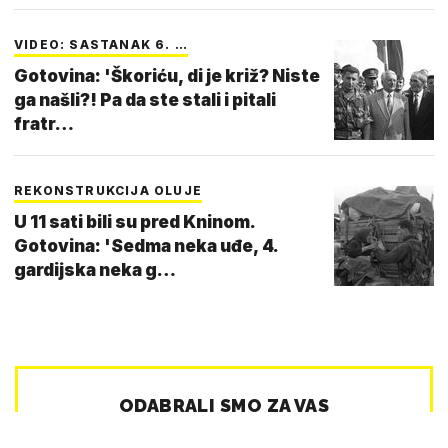
VIDEO: SASTANAK 6. …
Gotovina: 'Škoriću, di je križ? Niste
ga našli?! Pa da ste stali i pitali
fratr…
REKONSTRUKCIJA OLUJE
U 11 sati bili su pred Kninom.
Gotovina: 'Sedma neka uđe, 4.
gardijska neka g…