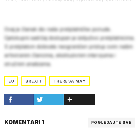
Ovaj je članak dio naše pretplatničke ponude.
Cjelokupni sadržaj dostupan je isključivo pretplatnicima.
S pretplatom dobivate neograničen pristup svim našim
arhiviranim člancima, ekskluzivnim intervjuima i
stručnim analizama.
EU
BREXIT
THERESA MAY
KOMENTARI 1
POGLEDAJTE SVE