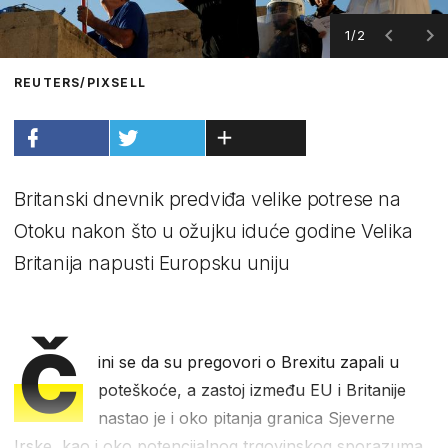
1/2
REUTERS/PIXSELL
Britanski dnevnik predviđa velike potrese na
Otoku nakon što u ožujku iduće godine Velika
Britanija napusti Europsku uniju
Č
ini se da su pregovori o Brexitu zapali u
poteškoće, a zastoj između EU i Britanije
nastao je i oko pitanja granica Sjeverne
Irske, kao i oko potencijalnog trgovinskog sporazuma.