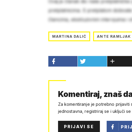
Ovaj je članak dio naše pretplatničke
pretplatnicima. S pretplatom dobivat
člancima, ekskluzivnim intervjuima i 
MARTINA DALIĆ
ANTE RAMLJAK
Komentiraj, znaš da
Za komentiranje je potrebno prijaviti 
jednostavna, registriraj se i uključi se
PRIJAVI SE
PRI