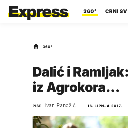
360°
CRNI SV
360°
Dalić i Ramljak
iz Agrokora...
Ivan Pandžić
PIŠE
16. LIPNJA 2017.