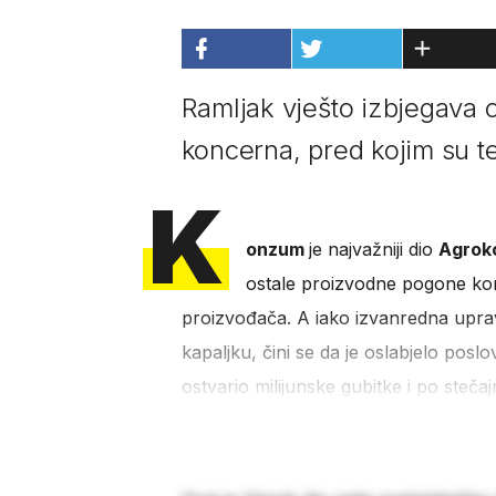
Ramljak vješto izbjegava o
koncerna, pred kojim su te
K
onzum
je najvažniji dio
Agrok
ostale proizvodne pogone kon
proizvođača. A iako izvanredna upra
kapaljku, čini se da je oslabjelo pos
ostvario milijunske gubitke i po steča