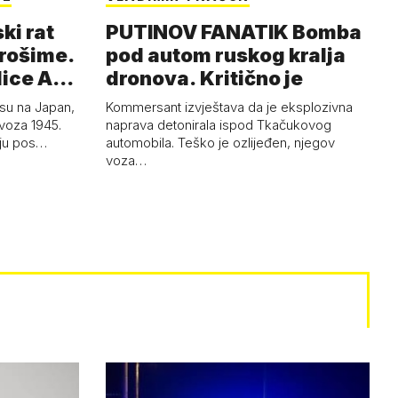
ki rat
PUTINOV FANATIK Bomba
irošime.
pod autom ruskog kralja
dice A-
dronova. Kritično je
su na Japan,
Kommersant izvještava da je eksplozivna
ovoza 1945.
naprava detonirala ispod Tkačukovog
uju pos…
automobila. Teško je ozlijeđen, njegov
voza…