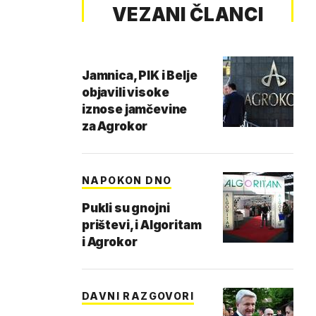
VEZANI ČLANCI
Jamnica, PIK i Belje
objavili visoke
iznose jamčevine
za Agrokor
NAPOKON DNO
Pukli su gnojni
prištevi, i Algoritam
i Agrokor
DAVNI RAZGOVORI