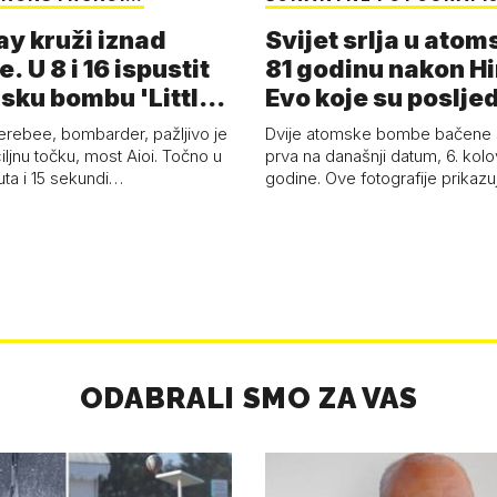
ay kruži iznad
Svijet srlja u atoms
. U 8 i 16 ispustit
81 godinu nakon H
sku bombu 'Little
Evo koje su poslje
b…
erebee, bombarder, pažljivo je
Dvije atomske bombe bačene 
ciljnu točku, most Aioi. Točno u
prva na današnji datum, 6. kol
nuta i 15 sekundi…
godine. Ove fotografije prikaz