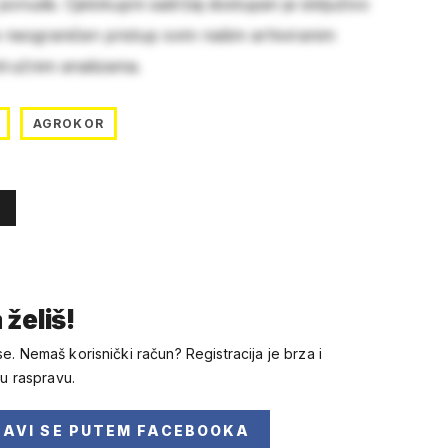
 ponude. Cjelokupni sadržaj dostupan je isključivo
e neograničen pristup svim našim arhiviranim
stručnim analizama.
AGROKOR
 želiš!
se. Nemaš korisnički račun? Registracija je brza i
 u raspravu.
JAVI SE
PUTEM FACEBOOKA