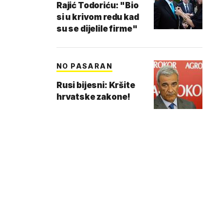
Rajić Todoriću: "Bio
si u krivom redu kad
su se dijelile firme"
NO PASARAN
Rusi bijesni: Kršite
hrvatske zakone!