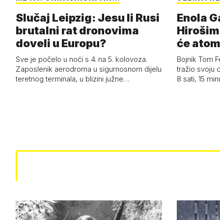
Slučaj Leipzig: Jesu li Rusi
Enola G
brutalni rat dronovima
Hirošime
doveli u Europu?
će atom
Boy'
Sve je počelo u noći s 4. na 5. kolovoza.
Bojnik Tom F
Zaposlenik aerodroma u sigurnosnom dijelu
tražio svoju 
teretnog terminala, u blizini južne…
8 sati, 15 mi