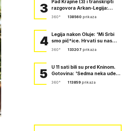
Pad Krajine (3) i transkripti
3
razgovora Arkan-Legija:
'Čujem, prelazite ustašam…
360°
138560
prikaza
Legija nakon Oluje: 'Mi Srbi
4
smo pič*ice. Hrvati su nas
pomeli!'
360°
133207
prikaza
U 11 sati bili su pred Kninom.
5
Gotovina: 'Sedma neka uđe,
4. gardijska neka g…
360°
113859
prikaza