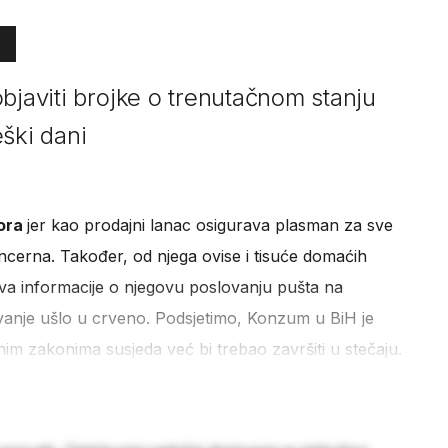
bjaviti brojke o trenutačnom stanju
ški dani
ora
jer kao prodajni lanac osigurava plasman za sve
cerna. Također, od njega ovise i tisuće domaćih
va informacije o njegovu poslovanju pušta na
lovanje ušlo u crveno. Podsjetimo, Konzum u BiH je
jnim zakonima susjeda već bi trebao završiti u stečaju.