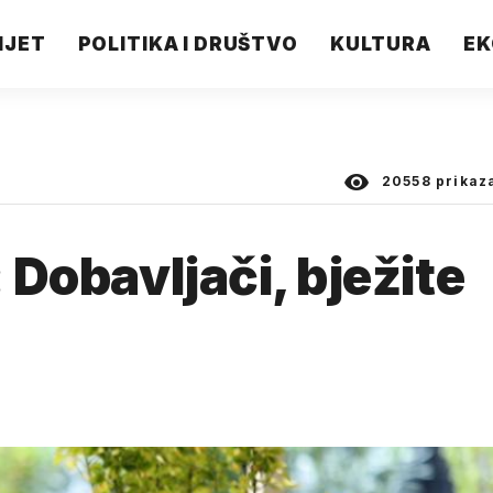
IJET
POLITIKA I DRUŠTVO
KULTURA
EK
20558
prikaz
: Dobavljači, bježite