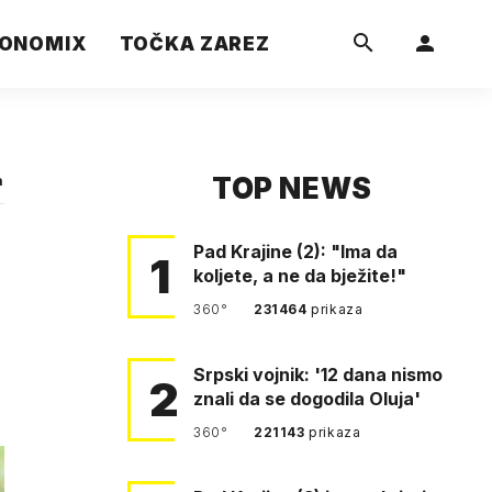
ONOMIX
TOČKA ZAREZ
TOP NEWS
a
Pad Krajine (2): "Ima da
1
koljete, a ne da bježite!"
360°
231464
prikaza
Srpski vojnik: '12 dana nismo
2
znali da se dogodila Oluja'
360°
221143
prikaza