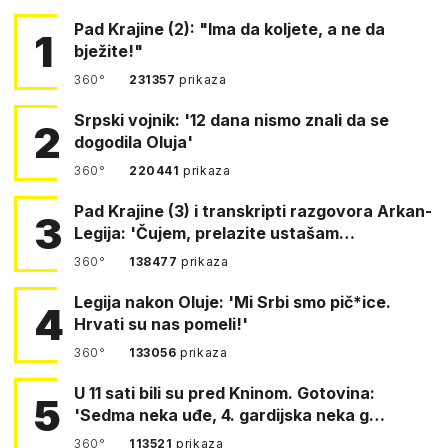
Pad Krajine (2): "Ima da koljete, a ne da
1
bježite!"
360°
231357
prikaza
Srpski vojnik: '12 dana nismo znali da se
2
dogodila Oluja'
360°
220441
prikaza
Pad Krajine (3) i transkripti razgovora Arkan-
3
Legija: 'Čujem, prelazite ustašam…
360°
138477
prikaza
Legija nakon Oluje: 'Mi Srbi smo pič*ice.
4
Hrvati su nas pomeli!'
360°
133056
prikaza
U 11 sati bili su pred Kninom. Gotovina:
5
'Sedma neka uđe, 4. gardijska neka g…
360°
113521
prikaza