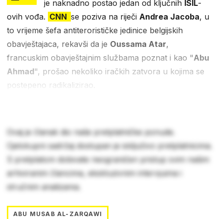
je naknadno postao jedan od ključnih
ISIL
-
ovih vođa.
CNN
se poziva na riječi
Andrea Jacoba
, u
to vrijeme šefa antiterorističke jedinice belgijskih
obavještajaca, rekavši da je
Oussama Atar
,
francuskim obavještajnim službama poznat i kao "
Abu
Ahmad
", prošao nekoliko iračkih zatvora u kojima se
postepeno radikalizirao.
Ovaj je članak dio naše pretplatničke ponude.
Cjelokupni sadržaj dostupan je isključivo pretplatnicima.
S pretplatom dobivate neograničen pristup svim našim
arhiviranim člancima, ekskluzivnim intervjuima i
stručnim analizama.
ABU MUSAB AL-ZARQAWI