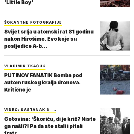
'Little Boy'
ŠOKANTNE FOTOGRAFIJE
Svijet srlja u atomski rat 81 godinu
nakon Hirošime. Evo koje su
posljedice A-b…
VLADIMIR TKAČUK
PUTINOV FANATIK Bomba pod
autom ruskog kralja dronova.
Kritično je
VIDEO: SASTANAK 6. …
Gotovina: 'Škoriću, di je križ? Niste
ga našli?! Pa da ste stali i pitali
fratr…