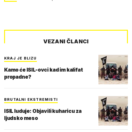
VEZANI ČLANCI
KRAJ JE BLIZU
Kamo će ISIL-ovci kad im kalifat
propadne?
BRUTALNI EKSTREMISTI
ISIL luduje: Objavili kuharicu za
ljudsko meso