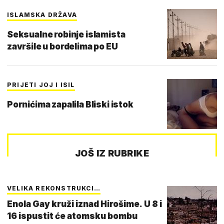
ISLAMSKA DRŽAVA
Seksualne robinje islamista
završile u bordelima po EU
PRIJETI JOJ I ISIL
Pornićima zapalila Bliski istok
JOŠ IZ RUBRIKE
VELIKA REKONSTRUKCI…
Enola Gay kruži iznad Hirošime. U 8 i
16 ispustit će atomsku bombu