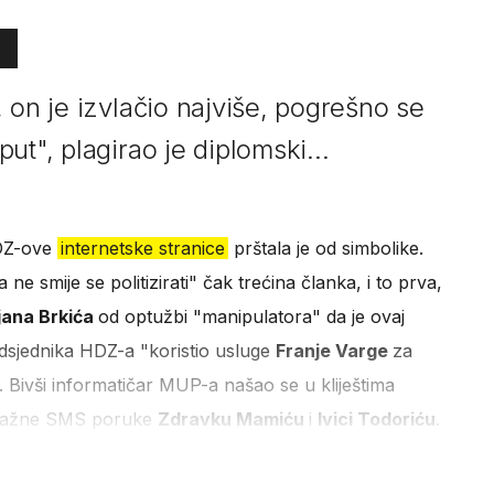
 on je izvlačio najviše, pogrešno se
ut", plagirao je diplomski...
HDZ-ove
internetske stranice
prštala je od simbolike.
 smije se politizirati" čak trećina članka, i to prva,
ijana Brkića
od optužbi "manipulatora" da je ovaj
dsjednika HDZ-a "koristio usluge
Franje Varge
za
Bivši informatičar MUP-a našao se u kliještima
o lažne SMS poruke
Zdravku Mamiću
i
Ivici Todoriću
.