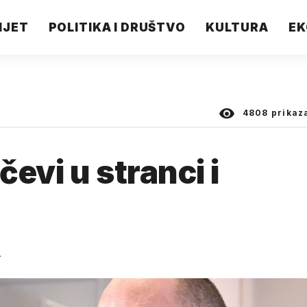
IJET
POLITIKA I DRUŠTVO
KULTURA
EK
4808
prikaz
evi u stranci i
.