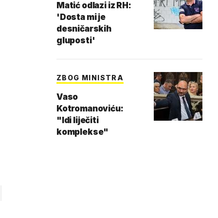
Matić odlazi iz RH:
'Dosta mi je
desničarskih
gluposti'
ZBOG MINISTRA
Vaso
Kotromanoviću:
"Idi liječiti
komplekse"