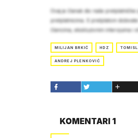
Ovaj je članak dio naše pretplatničke
pretplatnicima. S pretplatom dobivat
člancima, ekskluzivnim intervjuima i 
MILIJAN BRKIĆ
HDZ
TOMIS
ANDREJ PLENKOVIĆ
KOMENTARI 1