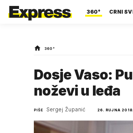
360°
CRNI SV
360°
Dosje Vaso: Puč
noževi u leđa
Sergej Županić
PIŠE
26. RUJNA 2018