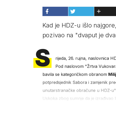
Kad je HDZ-u išlo najgore,
pozivao na "dvaput je dvap
S
rijeda, 26. rujna, naslovnica 
Pod naslovom "Žrtva Vukovara ne
bavila se kategoričkom obranom
Mil
potpredsjednik Sabora i zamjenik pre
unutarstranačke obračune u HDZ-u". 
Uskoka zbog sumnje da je izrađiva