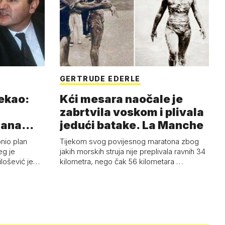
GERTRUDE EDERLE
rekao:
Kći mesara naočale je
zabrtvila voskom i plivala
mana
jedući batake. La Manche
onio plan
Tijekom svog povijesnog maratona zbog
eg je
jakih morskih struja nije preplivala ravnih 34
ilošević je…
kilometra, nego čak 56 kilometara …