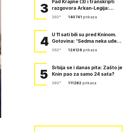
Pad Krajine (3) i transkripti
3
razgovora Arkan-Legija:
'Čujem, prelazite ustašam…
360°
140741
prikaza
U 11 sati bili su pred Kninom.
4
Gotovina: 'Sedma neka uđe,
4. gardijska neka g…
360°
124126
prikaza
Srbija se i danas pita: Zašto je
5
Knin pao za samo 24 sata?
360°
111282
prikaza