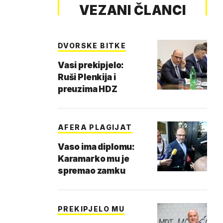
VEZANI ČLANCI
DVORSKE BITKE
Vasi prekipjelo:
Ruši Plenkija i
preuzima HDZ
AFERA PLAGIJAT
Vaso ima diplomu:
Karamarko mu je
spremao zamku
PREKIPJELO MU