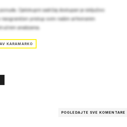
 ponude. Cjelokupni sadržaj dostupan je isključivo
e neograničen pristup svim našim arhiviranim
stručnim analizama.
LAV KARAMARKO
POGLEDAJTE SVE
KOMENTARE