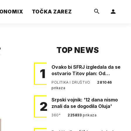
ONOMIX
TOČKA ZAREZ
TOP NEWS
a
Ovako bi SFRJ izgledala da se
1
ostvario Titov plan: Od
Klagenfurta do Istanbula!
POLITIKA I DRUŠTVO
281046
prikaza
Srpski vojnik: '12 dana nismo
2
znali da se dogodila Oluja'
360°
225833
prikaza