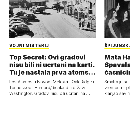
VOJNI MISTERIJ
ŠPIJUNSK
Top Secret: Ovi gradovi
Mata Har
nisu bili ni ucrtani na karti.
Spavala
Tu je nastala prva atoms…
časnici
Los Alamos u Novom Meksiku, Oak Ridge u
Smatra ju se
Tennessee i Hanford/Richland u državi
vremena - pl
Washington. Gradovi nisu bili ucrtani na …
klanjao sav m