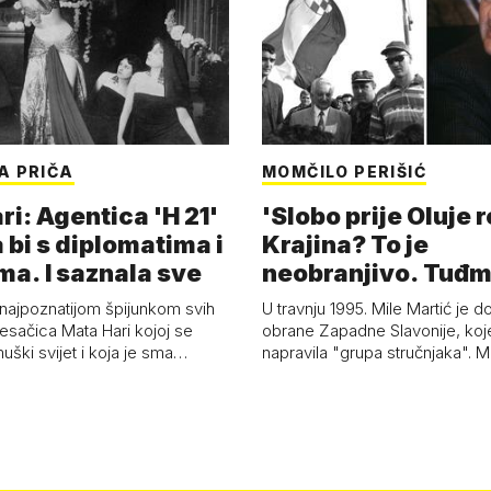
A PRIČA
MOMČILO PERIŠIĆ
i: Agentica 'H 21'
'Slobo prije Oluje 
 bi s diplomatima i
Krajina? To je
ma. I saznala sve
neobranjivo. Tuđ
zvao Krivousti'
 najpoznatijom špijunkom svih
U travnju 1995. Mile Martić je d
esačica Mata Hari kojoj se
obrane Zapadne Slavonije, koj
uški svijet i koja je sma…
napravila "grupa stručnjaka". M