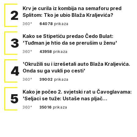
Krv je curila iz kombija na semaforu pred
2
Splitom: Tko je ubio Blaža Kraljevića?
360°
64078
prikaza
Kako se Stipetiću predao Čedo Bulat:
3
'Tuđman je htio da se prerušim u ženu'
360°
43958
prikaza
'Okružili su i izrešetali auto Blaža Kraljevića.
4
Onda su ga vukli po cesti'
360°
39002
prikaza
Kako je počeo 2. svjetski rat u Čavoglavama:
5
'Seljaci se tuže: Ustaše nas pljač…
360°
35016
prikaza