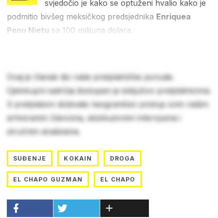
svjedočio je kako se optuženi hvalio kako je
podmitio bivšeg meksičkog predsjednika
Enriquea
Penu Nietu
sa 100 milijuna dolara.
Ovaj je članak dio naše pretplatničke ponude.
Cjelokupni sadržaj dostupan je isključivo pretplatnicima.
S pretplatom dobivate neograničen pristup svim našim
arhiviranim člancima, ekskluzivnim intervjuima i
stručnim analizama.
SUĐENJE
KOKAIN
DROGA
EL CHAPO GUZMAN
EL CHAPO