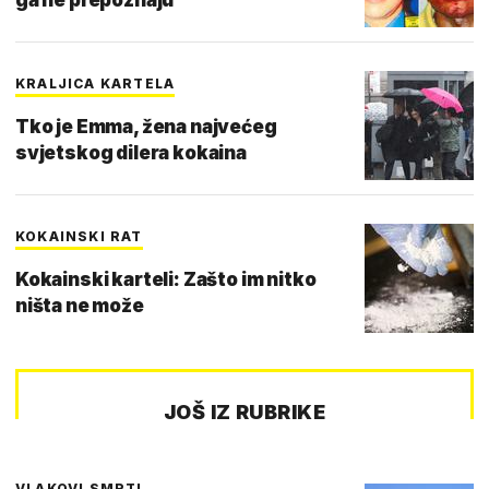
KRALJICA KARTELA
Tko je Emma, žena najvećeg
svjetskog dilera kokaina
KOKAINSKI RAT
Kokainski karteli: Zašto im nitko
ništa ne može
JOŠ IZ RUBRIKE
VLAKOVI SMRTI