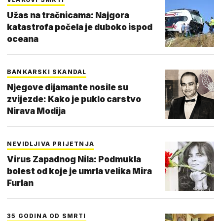
Užas na tračnicama: Najgora
katastrofa počela je duboko ispod
oceana
BANKARSKI SKANDAL
Njegove dijamante nosile su
zvijezde: Kako je puklo carstvo
Nirava Modija
NEVIDLJIVA PRIJETNJA
Virus Zapadnog Nila: Podmukla
bolest od koje je umrla velika Mira
Furlan
35 GODINA OD SMRTI