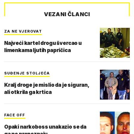
VEZANI ČLANCI
ZA NE VJEROVAT
Najveći kartel drogu švercao u
limenkama ljutih papričica
SUĐENJE STOLJEĆA
Kralj droge je mislio da je siguran,
ali otkrila ga krtica
FACE OFF
Opaki narkoboss unakazio se da
ga ne prepoznaju