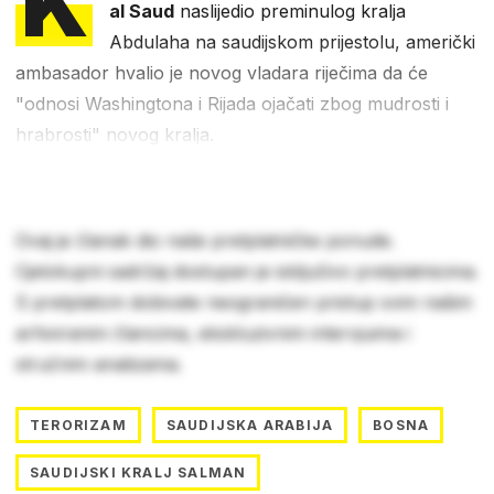
K
al Saud
naslijedio preminulog kralja
Abdulaha na saudijskom prijestolu, američki
ambasador hvalio je novog vladara riječima da će
"odnosi Washingtona i Rijada ojačati zbog mudrosti i
hrabrosti" novog kralja.
Ovaj je članak dio naše pretplatničke ponude.
Cjelokupni sadržaj dostupan je isključivo pretplatnicima.
S pretplatom dobivate neograničen pristup svim našim
arhiviranim člancima, ekskluzivnim intervjuima i
stručnim analizama.
TERORIZAM
SAUDIJSKA ARABIJA
BOSNA
SAUDIJSKI KRALJ SALMAN