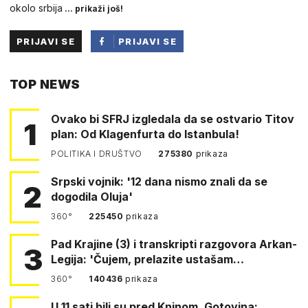
okolo srbija
... prikaži još!
PRIJAVI SE
PRIJAVI SE
PUTEM
TOP NEWS
FACEBOOKA
Ovako bi SFRJ izgledala da se ostvario Titov
1
plan: Od Klagenfurta do Istanbula!
POLITIKA I DRUŠTVO
275380
prikaza
Srpski vojnik: '12 dana nismo znali da se
2
dogodila Oluja'
360°
225450
prikaza
Pad Krajine (3) i transkripti razgovora Arkan-
3
Legija: 'Čujem, prelazite ustašam…
360°
140436
prikaza
U 11 sati bili su pred Kninom. Gotovina: