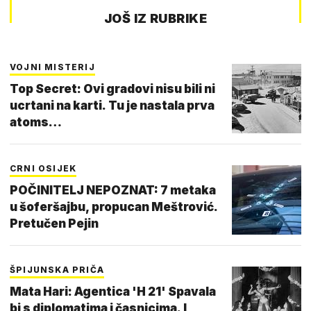
JOŠ IZ RUBRIKE
VOJNI MISTERIJ
Top Secret: Ovi gradovi nisu bili ni
ucrtani na karti. Tu je nastala prva
atoms…
CRNI OSIJEK
POČINITELJ NEPOZNAT: 7 metaka
u šoferšajbu, propucan Meštrović.
Pretučen Pejin
ŠPIJUNSKA PRIČA
Mata Hari: Agentica 'H 21' Spavala
bi s diplomatima i časnicima. I