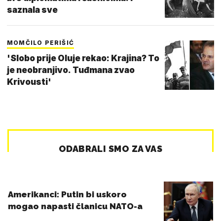
saznala sve
MOMČILO PERIŠIĆ
'Slobo prije Oluje rekao: Krajina? To
je neobranjivo. Tuđmana zvao
Krivousti'