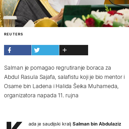
REUTERS
Salman je pomagao regrutiranje boraca za
Abdul Rasula Sajafa, salafistu koji je bio mentor i
Osame bin Ladena i Halida Šeika Muhameda,
organizatora napada 11. rujna
ada je saudijski kralj
Salman bin Abdulaziz