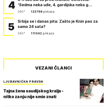
4
'Sedma neka uđe, 4. gardijska neka g…
360°
123796
prikaza
Srbija se i danas pita: Zašto je Knin pao za
5
samo 24 sata?
360°
111042
prikaza
VEZANI ČLANCI
LJUBAVNIČKA PRAVDA
Tajna žena saudijskog kralja -
nitko za nju nije smio znati