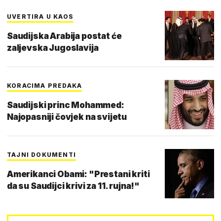
UVERTIRA U KAOS
Saudijska Arabija postat će
zaljevska Jugoslavija
KORACIMA PREDAKA
Saudijski princ Mohammed:
Najopasniji čovjek na svijetu
TAJNI DOKUMENTI
Amerikanci Obami: "Prestani kriti
da su Saudijci krivi za 11. rujna!"