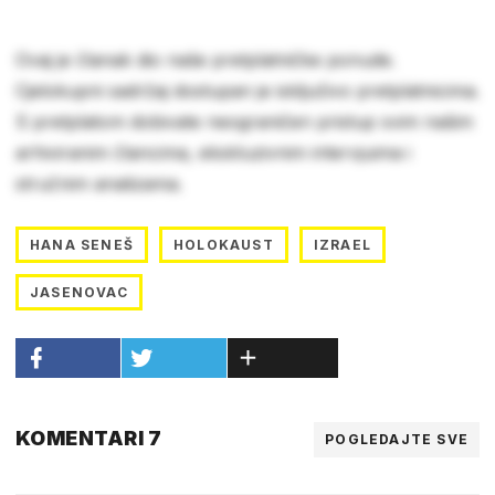
Ovaj je članak dio naše pretplatničke ponude.
Cjelokupni sadržaj dostupan je isključivo pretplatnicima.
S pretplatom dobivate neograničen pristup svim našim
arhiviranim člancima, ekskluzivnim intervjuima i
stručnim analizama.
HANA SENEŠ
HOLOKAUST
IZRAEL
JASENOVAC
KOMENTARI 7
POGLEDAJTE SVE