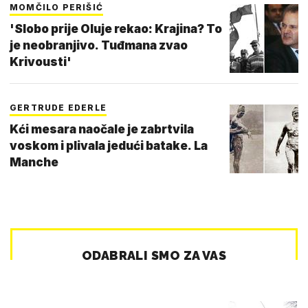
MOMČILO PERIŠIĆ
'Slobo prije Oluje rekao: Krajina? To
je neobranjivo. Tuđmana zvao
Krivousti'
GERTRUDE EDERLE
Kći mesara naočale je zabrtvila
voskom i plivala jedući batake. La
Manche