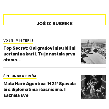
JOŠ IZ RUBRIKE
VOJNI MISTERIJ
Top Secret: Ovi gradovi nisu bili ni
ucrtani na karti. Tu je nastala prva
atoms…
ŠPIJUNSKA PRIČA
Mata Hari: Agentica 'H 21' Spavala
bi s diplomatima i časnicima. I
saznala sve