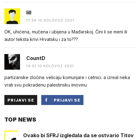
lill
17:34 10.KOLOVOZ 2021.
OK, uhićena, mučena i ubijena u Mađarskoj. Čini li se meni ili
autor teksta krivi Hrvatsku i za to???
CountD
14:01 10.KOLOVOZ 2021.
partizanske zločine velicaju komunjare i cetnici. a izreal neka
vrati svu pokradenu palestinsku imovinu
PRIJAVI SE
PRIJAVI SE
PUTEM
TOP NEWS
FACEBOOKA
Ovako bi SFRJ izgledala da se ostvario Titov