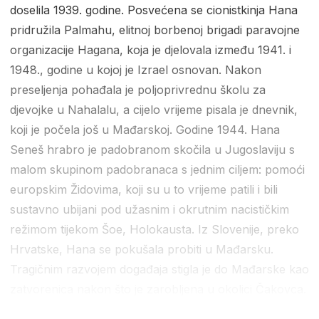
doselila 1939. godine. Posvećena se cionistkinja Hana
pridružila Palmahu, elitnoj borbenoj brigadi paravojne
organizacije Hagana, koja je djelovala između 1941. i
1948., godine u kojoj je Izrael osnovan. Nakon
preseljenja pohađala je poljoprivrednu školu za
djevojke u Nahalalu, a cijelo vrijeme pisala je dnevnik,
koji je počela još u Mađarskoj. Godine 1944. Hana
Seneš hrabro je padobranom skočila u Jugoslaviju s
malom skupinom padobranaca s jednim ciljem: pomoći
europskim Židovima, koji su u to vrijeme patili i bili
sustavno ubijani pod užasnim i okrutnim nacističkim
režimom tijekom Šoe, Holokausta. Iz Slovenije, preko
Hrvatske, Hana se pokušala probiti u Mađarsku.
Tragičnim razvojem događaja stigla je do Mađarske kao
zatvorenica nakon što je zarobljena u okolici Čakovca.