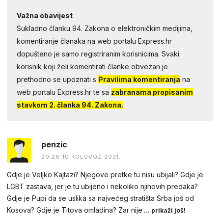
Važna obavijest
Sukladno članku 94. Zakona o elektroničkim medijima,
komentiranje članaka na web portalu Express.hr
dopušteno je samo registriranim korisnicima. Svaki
korisnik koji želi komentirati članke obvezan je
prethodno se upoznati s
Pravilima komentiranja
na
web portalu Express.hr te sa
zabranama propisanim
stavkom 2. članka 94. Zakona.
penzic
20:26 10.KOLOVOZ 2021.
Gdje je Veljko Kajtazi? Njegove pretke tu nisu ubijali? Gdje je
LGBT zastava, jer je tu ubijeno i nekoliko njihovih predaka?
Gdje je Pupi da se uslika sa najvećeg stratišta Srba još od
Kosova? Gdje je Titova omladina? Zar nije
... prikaži još!