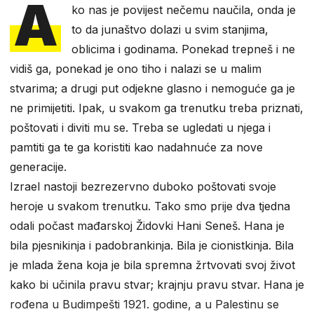
A
ko nas je povijest nečemu naučila, onda je
to da junaštvo dolazi u svim stanjima,
oblicima i godinama. Ponekad trepneš i ne
vidiš ga, ponekad je ono tiho i nalazi se u malim
stvarima; a drugi put odjekne glasno i nemoguće ga je
ne primijetiti. Ipak, u svakom ga trenutku treba priznati,
poštovati i diviti mu se. Treba se ugledati u njega i
pamtiti ga te ga koristiti kao nadahnuće za nove
generacije.
Izrael nastoji bezrezervno duboko poštovati svoje
heroje u svakom trenutku. Tako smo prije dva tjedna
odali počast mađarskoj Židovki Hani Seneš. Hana je
bila pjesnikinja i padobrankinja. Bila je cionistkinja. Bila
je mlada žena koja je bila spremna žrtvovati svoj život
kako bi učinila pravu stvar; krajnju pravu stvar. Hana je
rođena u Budimpešti 1921. godine, a u Palestinu se