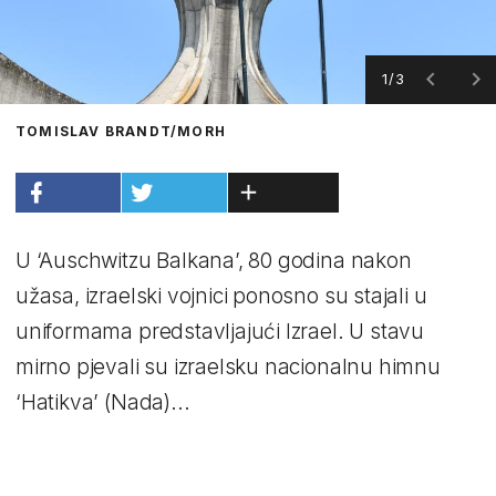
1/3
TOMISLAV BRANDT/MORH
U ‘Auschwitzu Balkana’, 80 godina nakon
užasa, izraelski vojnici ponosno su stajali u
uniformama predstavljajući Izrael. U stavu
mirno pjevali su izraelsku nacionalnu himnu
‘Hatikva’ (Nada)...