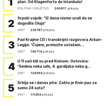
1
plan: Od Klagenfurta do Istanbula!
POLITIKA I DRUŠTVO
280917
prikaza
Srpski vojnik: '12 dana nismo znali da se
2
dogodila Oluja'
360°
225787
prikaza
Pad Krajine (3) i transkripti razgovora Arkan-
3
Legija: 'Čujem, prelazite ustašam…
360°
140714
prikaza
U 11 sati bili su pred Kninom. Gotovina:
4
'Sedma neka uđe, 4. gardijska neka g…
360°
124094
prikaza
Srbija se i danas pita: Zašto je Knin pao za
5
samo 24 sata?
360°
111254
prikaza