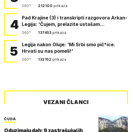
360°
212100
prikaza
Pad Krajine (3) i transkripti razgovora Arkan-
4
Legija: 'Čujem, prelazite ustašam…
360°
137453
prikaza
Legija nakon Oluje: 'Mi Srbi smo pič*ice.
5
Hrvati su nas pomeli!'
360°
132152
prikaza
VEZANI ČLANCI
ČUDA
Oduzimaju dah: 9 zastrašujućih