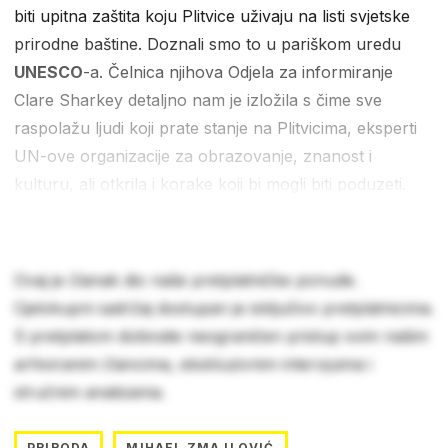
biti upitna zaštita koju Plitvice uživaju na listi svjetske
prirodne baštine. Doznali smo to u pariškom uredu
UNESCO
-a. Čelnica njihova Odjela za informiranje
Clare Sharkey detaljno nam je izložila s čime sve
raspolažu ljudi koji prate stanje na Plitvicima, eksperti
UN-ove organizacije za obrazovanje, znanost i
kulturu, ali otkrila i korake koji bi mogli biti poduzeti.
Ovaj je članak dio naše pretplatničke ponude.
Cjelokupni sadržaj dostupan je isključivo pretplatnicima.
S pretplatom dobivate neograničen pristup svim našim
arhiviranim člancima, ekskluzivnim intervjuima i
stručnim analizama.
PRIRODA
MIHAEL ZMAJLOVIĆ