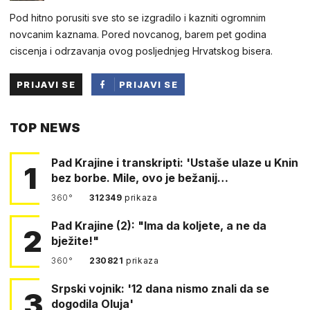
Pod hitno porusiti sve sto se izgradilo i kazniti ogromnim
novcanim kaznama. Pored novcanog, barem pet godina
ciscenja i odrzavanja ovog posljednjeg Hrvatskog bisera.
PRIJAVI SE
PRIJAVI SE
PUTEM
TOP NEWS
FACEBOOKA
Pad Krajine i transkripti: 'Ustaše ulaze u Knin
1
bez borbe. Mile, ovo je bežanij…
360°
312349
prikaza
Pad Krajine (2): "Ima da koljete, a ne da
2
bježite!"
360°
230821
prikaza
Srpski vojnik: '12 dana nismo znali da se
3
dogodila Oluja'