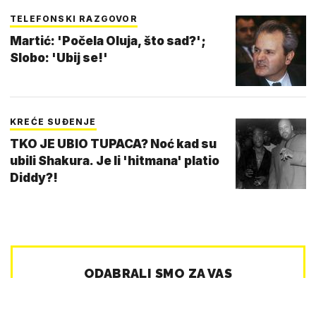
TELEFONSKI RAZGOVOR
Martić: 'Počela Oluja, što sad?';
Slobo: 'Ubij se!'
KREĆE SUĐENJE
TKO JE UBIO TUPACA? Noć kad su
ubili Shakura. Je li 'hitmana' platio
Diddy?!