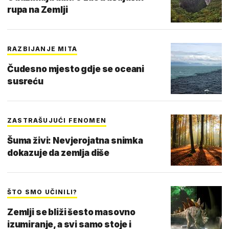
rupa na Zemlji
RAZBIJANJE MITA
Čudesno mjesto gdje se oceani
susreću
ZASTRAŠUJUĆI FENOMEN
Šuma živi: Nevjerojatna snimka
dokazuje da zemlja diše
ŠTO SMO UČINILI?
Zemlji se bliži šesto masovno
izumiranje, a svi samo stoje i