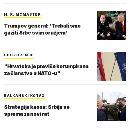
H. R. MCMASTER
Trumpov general: 'Trebali smo
gaziti Srbe svim oružjem'
UPOZORENJE
"Hrvatska je previše korumpirana
za članstvo u NATO-u"
BALKANSKI KOTAO
Strategija kaosa: Srbija se
sprema za novi rat