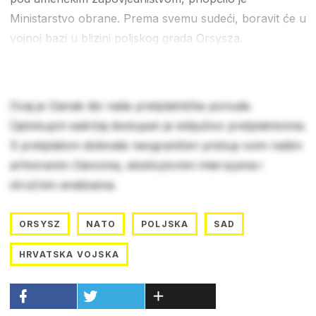
Ministarstvo obrane. Prema svemu sudeći, boravit će u
vojnoj bazi u blizini poljskog grada Orsysza.
Ovaj je članak dio naše pretplatničke ponude.
Cjelokupni sadržaj dostupan je isključivo pretplatnicima.
S pretplatom dobivate neograničen pristup svim našim
arhiviranim člancima, ekskluzivnim intervjuima i
stručnim analizama.
ORSYSZ
NATO
POLJSKA
SAD
HRVATSKA VOJSKA