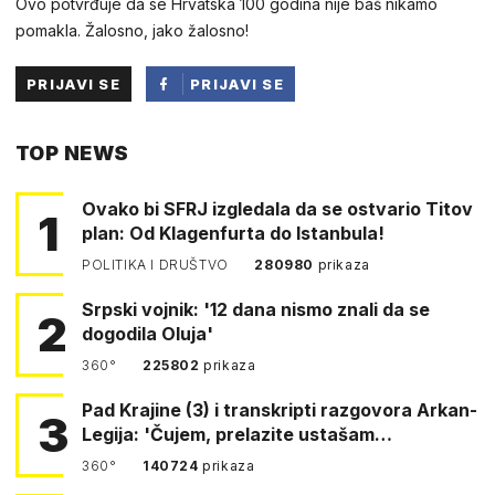
Ovo potvrđuje da se Hrvatska 100 godina nije baš nikamo
pomakla. Žalosno, jako žalosno!
PRIJAVI SE
PRIJAVI SE
PUTEM
TOP NEWS
FACEBOOKA
Ovako bi SFRJ izgledala da se ostvario Titov
1
plan: Od Klagenfurta do Istanbula!
POLITIKA I DRUŠTVO
280980
prikaza
Srpski vojnik: '12 dana nismo znali da se
2
dogodila Oluja'
360°
225802
prikaza
Pad Krajine (3) i transkripti razgovora Arkan-
3
Legija: 'Čujem, prelazite ustašam…
360°
140724
prikaza