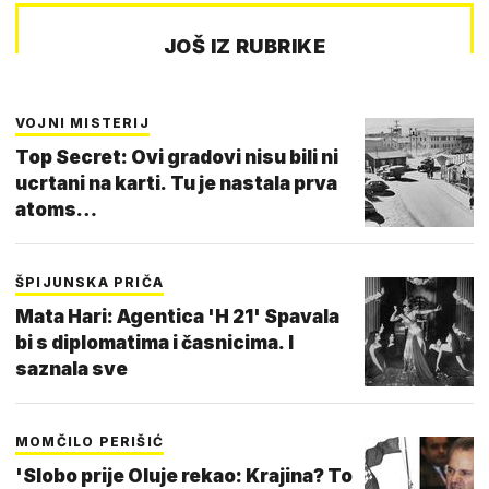
JOŠ IZ RUBRIKE
VOJNI MISTERIJ
Top Secret: Ovi gradovi nisu bili ni
ucrtani na karti. Tu je nastala prva
atoms…
ŠPIJUNSKA PRIČA
Mata Hari: Agentica 'H 21' Spavala
bi s diplomatima i časnicima. I
saznala sve
MOMČILO PERIŠIĆ
'Slobo prije Oluje rekao: Krajina? To