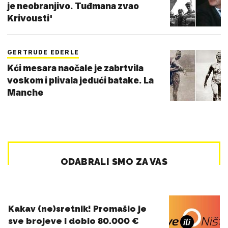
je neobranjivo. Tuđmana zvao
Krivousti'
GERTRUDE EDERLE
Kći mesara naočale je zabrtvila
voskom i plivala jedući batake. La
Manche