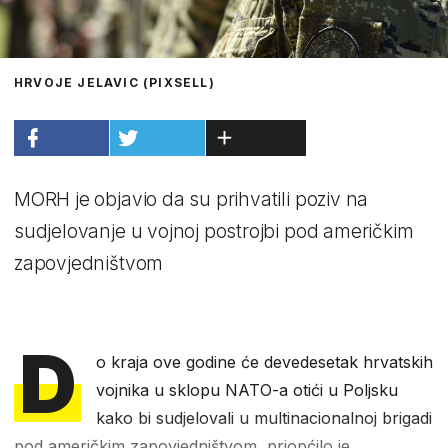
HRVOJE JELAVIC (PIXSELL)
MORH je objavio da su prihvatili poziv na
sudjelovanje u vojnoj postrojbi pod američkim
zapovjedništvom
D
o kraja ove godine će devedesetak hrvatskih
vojnika u sklopu NATO-a otići u Poljsku
kako bi sudjelovali u multinacionalnoj brigadi
pod američkim zapovjedništvom, priopćilo je