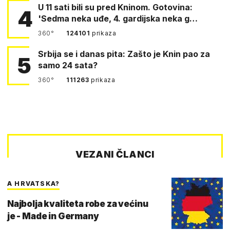
U 11 sati bili su pred Kninom. Gotovina:
4
'Sedma neka uđe, 4. gardijska neka g…
360°
124101
prikaza
Srbija se i danas pita: Zašto je Knin pao za
5
samo 24 sata?
360°
111263
prikaza
VEZANI ČLANCI
A HRVATSKA?
Najbolja kvaliteta robe za većinu
je - Made in Germany