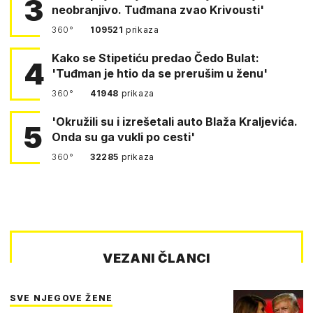
3
neobranjivo. Tuđmana zvao Krivousti'
360°
109521
prikaza
Kako se Stipetiću predao Čedo Bulat:
4
'Tuđman je htio da se prerušim u ženu'
360°
41948
prikaza
'Okružili su i izrešetali auto Blaža Kraljevića.
5
Onda su ga vukli po cesti'
360°
32285
prikaza
VEZANI ČLANCI
SVE NJEGOVE ŽENE