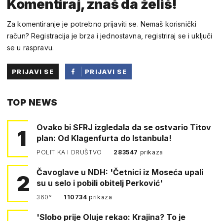
Komentiraj, znaš da želiš!
Za komentiranje je potrebno prijaviti se. Nemaš korisnički
račun? Registracija je brza i jednostavna, registriraj se i uključi
se u raspravu.
PRIJAVI SE
PRIJAVI SE
PUTEM
TOP NEWS
FACEBOOKA
Ovako bi SFRJ izgledala da se ostvario Titov
1
plan: Od Klagenfurta do Istanbula!
POLITIKA I DRUŠTVO
283547
prikaza
Čavoglave u NDH: 'Četnici iz Moseća upali
2
su u selo i pobili obitelj Perković'
360°
110734
prikaza
'Slobo prije Oluje rekao: Krajina? To je