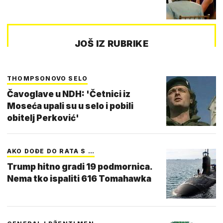
JOŠ IZ RUBRIKE
THOMPSONOVO SELO
Čavoglave u NDH: 'Četnici iz
Moseća upali su u selo i pobili
obitelj Perković'
AKO DOĐE DO RATA S …
Trump hitno gradi 19 podmornica.
Nema tko ispaliti 616 Tomahawka