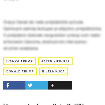
Ovaj je članak dio naše pretplatničke ponude.
Cjelokupni sadržaj dostupan je isključivo pretplatnicima.
S pretplatom dobivate neograničen pristup svim našim
arhiviranim člancima, ekskluzivnim intervjuima i
stručnim analizama.
IVANKA TRUMP
JARED KUSHNER
DONALD TRUMP
BIJELA KUĆA