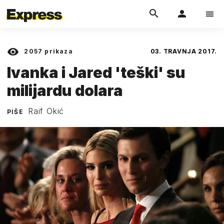
2057
prikaza
03. TRAVNJA 2017.
Ivanka i Jared 'teški' su
milijardu dolara
Raif Okić
PIŠE