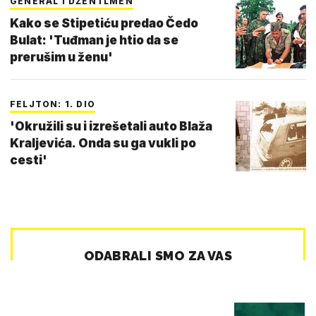
GENERAL I DŽENTLMEN
Kako se Stipetiću predao Čedo
Bulat: 'Tuđman je htio da se
prerušim u ženu'
FELJTON: 1. DIO
'Okružili su i izrešetali auto Blaža
Kraljevića. Onda su ga vukli po
cesti'