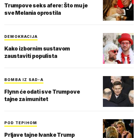
Trumpove seks afere: Što mu je
sve Melania oprostila
DEMOKRACIJA
Kako izbornim sustavom
zaustaviti populista
BOMBA IZ SAD-A
Flynn će odati sve Trumpove
tajne za imunitet
POD TEPIHOM
Prljave tajne Ivanke Trump