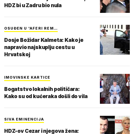
HDZ bi u Zadru bio nula
OSUĐEN U 'AFERI REM…
Dosje Božidar Kalmeta: Kako je
napravio najskuplju cestu u
Hrvatskoj
IMOVINSKE KARTICE
Bogatstvo lokalnih političara:
Kako su od kućeraka došli do vila
SIVA EMINENCIJA
HDZ-ov Cezar i njegova žena: