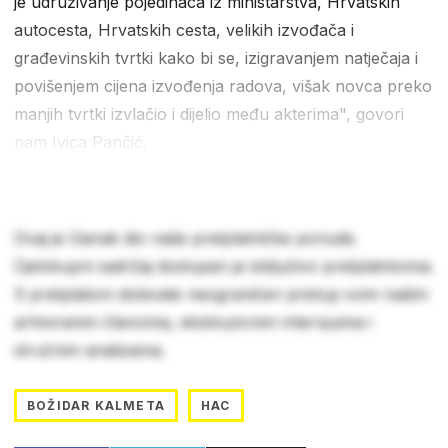
je udruživanje pojedinaca iz ministarstva, Hrvatskih
autocesta, Hrvatskih cesta, velikih izvođača i
građevinskih tvrtki kako bi se, izigravanjem natječaja i
povišenjem cijena izvođenja radova, višak novca preko
manjih tvrtki izvlačio i dijelio među akterima", govori
nam Ivica Pančić.
Ovaj je članak dio naše pretplatničke ponude.
Cjelokupni sadržaj dostupan je isključivo pretplatnicima.
S pretplatom dobivate neograničen pristup svim našim
arhiviranim člancima, ekskluzivnim intervjuima i
stručnim analizama.
BOŽIDAR KALMETA
HAC