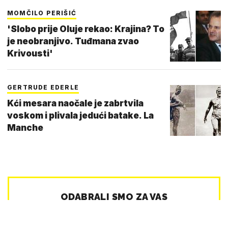
MOMČILO PERIŠIĆ
'Slobo prije Oluje rekao: Krajina? To
je neobranjivo. Tuđmana zvao
Krivousti'
GERTRUDE EDERLE
Kći mesara naočale je zabrtvila
voskom i plivala jedući batake. La
Manche