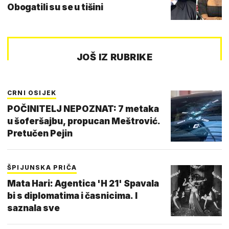
Obogatili su se u tišini
JOŠ IZ RUBRIKE
CRNI OSIJEK
POČINITELJ NEPOZNAT: 7 metaka
u šoferšajbu, propucan Meštrović.
Pretučen Pejin
ŠPIJUNSKA PRIČA
Mata Hari: Agentica 'H 21' Spavala
bi s diplomatima i časnicima. I
saznala sve