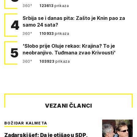
360°
123613
prikaza
Srbija se i danas pita: Zašto je Knin pao za
4
samo 24 sata?
360°
110933
prikaza
'Slobo prije Oluje rekao: Krajina? To je
5
neobranjivo. Tuđmana zvao Krivousti'
360°
103923
prikaza
VEZANI ČLANCI
BOŽIDAR KALMETA
Zadarski šef: Da je otišao u SDP,