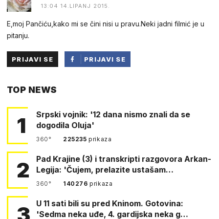
13:04 14.LIPANJ 2015.
E,moj Pančiću,kako mi se čini nisi u pravu.Neki jadni filmić je u
pitanju.
PRIJAVI SE
PRIJAVI SE
PUTEM
TOP NEWS
FACEBOOKA
Srpski vojnik: '12 dana nismo znali da se
1
dogodila Oluja'
360°
225235
prikaza
Pad Krajine (3) i transkripti razgovora Arkan-
2
Legija: 'Čujem, prelazite ustašam…
360°
140276
prikaza
U 11 sati bili su pred Kninom. Gotovina:
3
'Sedma neka uđe, 4. gardijska neka g…