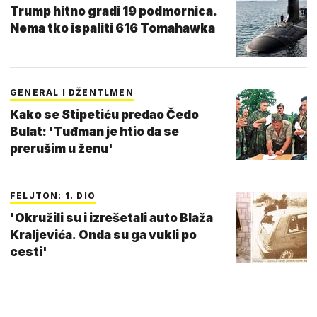
Trump hitno gradi 19 podmornica.
Nema tko ispaliti 616 Tomahawka
GENERAL I DŽENTLMEN
Kako se Stipetiću predao Čedo
Bulat: 'Tuđman je htio da se
prerušim u ženu'
FELJTON: 1. DIO
'Okružili su i izrešetali auto Blaža
Kraljevića. Onda su ga vukli po
cesti'