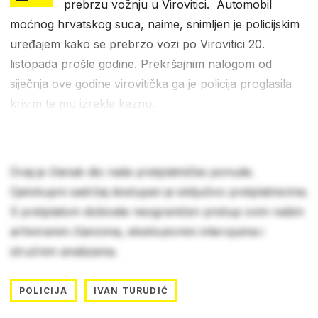
prebrzu vožnju u Virovitici. Automobil
moćnog hrvatskog suca, naime, snimljen je policijskim
uređajem kako se prebrzo vozi po Virovitici 20.
listopada prošle godine. Prekršajnim nalogom od
siječnja ove godine virovitička ga je policija proglasila
krivim te mu izrekla kaznu.
Ovaj je članak dio naše pretplatničke ponude.
Cjelokupni sadržaj dostupan je isključivo pretplatnicima.
S pretplatom dobivate neograničen pristup svim našim
arhiviranim člancima, ekskluzivnim intervjuima i
stručnim analizama.
POLICIJA
IVAN TURUDIĆ