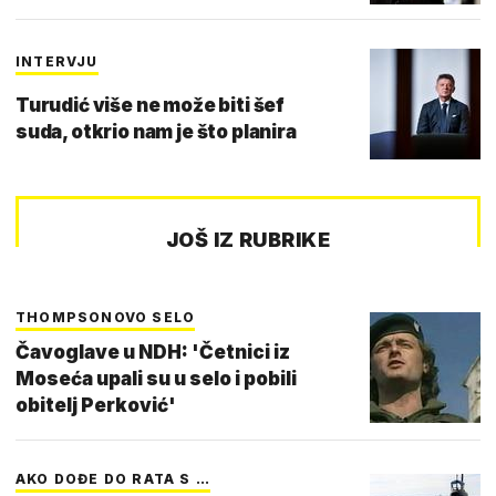
INTERVJU
Turudić više ne može biti šef
suda, otkrio nam je što planira
JOŠ IZ RUBRIKE
THOMPSONOVO SELO
Čavoglave u NDH: 'Četnici iz
Moseća upali su u selo i pobili
obitelj Perković'
AKO DOĐE DO RATA S …