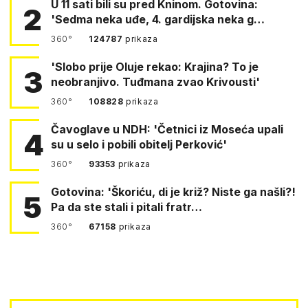
U 11 sati bili su pred Kninom. Gotovina:
2
'Sedma neka uđe, 4. gardijska neka g…
360°
124787
prikaza
'Slobo prije Oluje rekao: Krajina? To je
3
neobranjivo. Tuđmana zvao Krivousti'
360°
108828
prikaza
Čavoglave u NDH: 'Četnici iz Moseća upali
4
su u selo i pobili obitelj Perković'
360°
93353
prikaza
Gotovina: 'Škoriću, di je križ? Niste ga našli?!
5
Pa da ste stali i pitali fratr…
360°
67158
prikaza