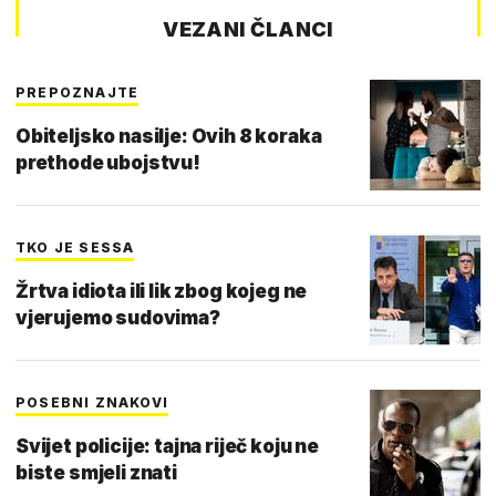
VEZANI ČLANCI
PREPOZNAJTE
Obiteljsko nasilje: Ovih 8 koraka
prethode ubojstvu!
TKO JE SESSA
Žrtva idiota ili lik zbog kojeg ne
vjerujemo sudovima?
POSEBNI ZNAKOVI
Svijet policije: tajna riječ koju ne
biste smjeli znati