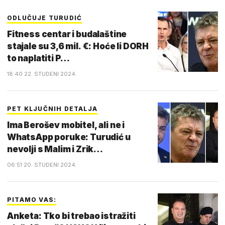
ODLUČUJE TURUDIĆ
Fitness centar i budalaštine
stajale su 3,6 mil. €: Hoće li DORH
to naplatiti P…
18:40 22. STUDENI 2024.
PET KLJUČNIH DETALJA
Ima Berošev mobitel, ali ne i
WhatsApp poruke: Turudić u
nevolji s Malim i Zrik…
06:51 20. STUDENI 2024.
PITAMO VAS:
Anketa: Tko bi trebao istražiti