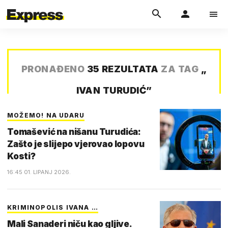
PRONAĐENO
35 REZULTATA
ZA TAG
„
IVAN TURUDIĆ
”
MOŽEMO! NA UDARU
Tomašević na nišanu Turudića:
Zašto je slijepo vjerovao lopovu
Kosti?
16:45 01. LIPANJ 2026.
KRIMINOPOLIS IVANA …
Mali Sanaderi niču kao gljive.