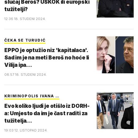
slučaj Beroš? USKOK ili europski
tužitelji?
12:36 18. STUDENI 2024.
ČEKA SE TURUDIĆ
EPPO je optužio niz 'kapitalaca'.
Sad im je na meti Beroš no hoće li
Vilija ipa…
08:57 18. STUDENI 2024.
KRIMINOPOLIS IVANA …
Evo koliko ljudi je otišlo iz DORH-
a: Umjesto da im je čast raditi za
tužitelja…
19:03 12. LISTOPAD 2024.