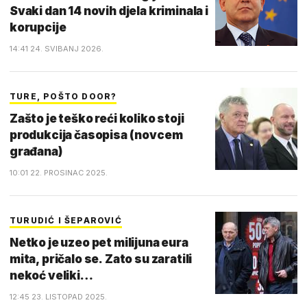
Svaki dan 14 novih djela kriminala i
korupcije
14:41 24. SVIBANJ 2026.
TURE, POŠTO DOOR?
Zašto je teško reći koliko stoji
produkcija časopisa (novcem
građana)
10:01 22. PROSINAC 2025.
TURUDIĆ I ŠEPAROVIĆ
Netko je uzeo pet milijuna eura
mita, pričalo se. Zato su zaratili
nekoć veliki…
12:45 23. LISTOPAD 2025.