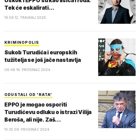
Uskok i EPPO su kao lisica i roda.
Tek će eskalirati...
16:59 12. TRAVANJ 2025.
KRIMINOPOLIS
Sukob Turudića i europskih
tužitelja se još jače nastavlja
06:48 16. PROSINAC 2024.
ODUSTALI OD 'RATA'
EPPO je mogao osporiti
Turudićevu odluku o istrazi Vilija
Beroša, ali nije. Zaš…
15:35 09. PROSINAC 2024.