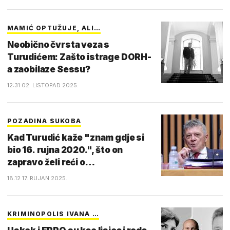
MAMIĆ OPTUŽUJE, ALI…
Neobično čvrsta veza s
Turudićem: Zašto istrage DORH-
a zaobilaze Sessu?
12:31 02. LISTOPAD 2025.
POZADINA SUKOBA
Kad Turudić kaže "znam gdje si
bio 16. rujna 2020.", što on
zapravo želi reći o…
18:12 17. RUJAN 2025.
KRIMINOPOLIS IVANA …