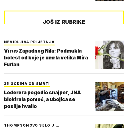
JOŠ IZ RUBRIKE
NEVIDLJIVA PRIJETNJA
Virus Zapadnog Nila: Podmukla
bolest od koje je umrla velika Mira
Furlan
35 GODINA OD SMRTI
Lederera pogodio snajper, JNA
blokirala pomoć, a ubojica se
poslije hvalio
THOMPSONOVO SELO U …