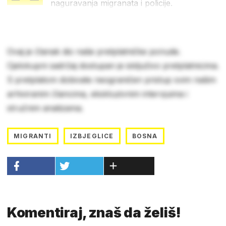
naguravanja migranata i policije.
Ovaj je članak dio naše pretplatničke ponude.
Cjelokupni sadržaj dostupan je isključivo pretplatnicima.
S pretplatom dobivate neograničen pristup svim našim
arhiviranim člancima, ekskluzivnim intervjuima i
stručnim analizama.
MIGRANTI
IZBJEGLICE
BOSNA
Komentiraj, znaš da želiš!