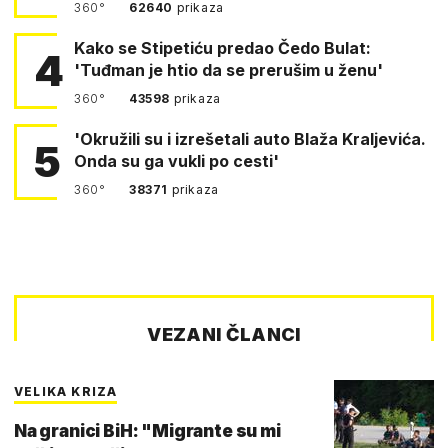
360°
62640
prikaza
Kako se Stipetiću predao Čedo Bulat:
4
'Tuđman je htio da se prerušim u ženu'
360°
43598
prikaza
'Okružili su i izrešetali auto Blaža Kraljevića.
5
Onda su ga vukli po cesti'
360°
38371
prikaza
VEZANI ČLANCI
VELIKA KRIZA
Na granici BiH: "Migrante su mi