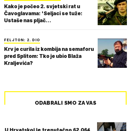
Kako je počeo 2. svjetski rat u
Čavoglavama: 'Seljaci se tuže:
Ustaše nas pljač…
FELJTON: 2. DIO
Krv je curila iz kombija na semaforu
pred Splitom: Tko je ubio Blaža
Kraljevića?