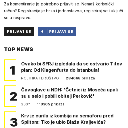
Za komentiranje je potrebno prijaviti se. Nemaš korisnički
račun? Registracija je brza i jednostavna, registriraj se i uključi
se u raspravu.
PRIJAVI SE
PRIJAVI SE
PUTEM
TOP NEWS
FACEBOOKA
Ovako bi SFRJ izgledala da se ostvario Titov
1
plan: Od Klagenfurta do Istanbula!
POLITIKA I DRUŠTVO
284668
prikaza
Čavoglave u NDH: 'Četnici iz Moseća upali
2
su u selo i pobili obitelj Perković'
360°
119305
prikaza
Krv je curila iz kombija na semaforu pred
3
Splitom: Tko je ubio Blaža Kraljevića?