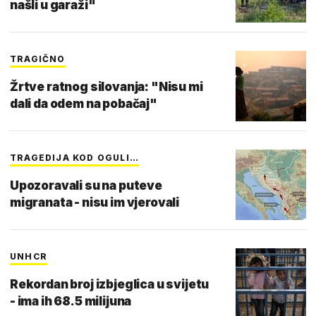
našli u garaži"
TRAGIČNO
Žrtve ratnog silovanja: "Nisu mi
dali da odem na pobačaj"
TRAGEDIJA KOD OGULI…
Upozoravali su na puteve
migranata - nisu im vjerovali
UNHCR
Rekordan broj izbjeglica u svijetu
- ima ih 68.5 milijuna