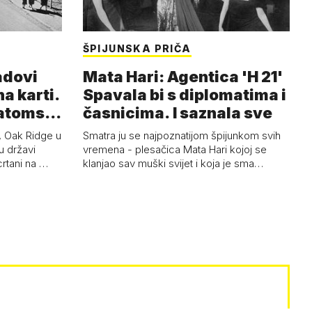
ŠPIJUNSKA PRIČA
adovi
Mata Hari: Agentica 'H 21'
na karti.
Spavala bi s diplomatima i
a atoms…
časnicima. I saznala sve
 Oak Ridge u
Smatra ju se najpoznatijom špijunkom svih
u državi
vremena - plesačica Mata Hari kojoj se
crtani na …
klanjao sav muški svijet i koja je sma…