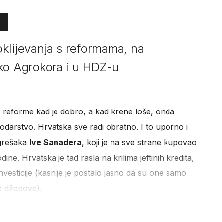
klijevanja s reformama, na
oko Agrokora i u HDZ-u
e reforme kad je dobro, a kad krene loše, onda
darstvo. Hrvatska sve radi obratno. I to uporno i
ogrešaka
Ive Sanadera
, koji je na sve strane kupovao
ne. Hrvatska je tad rasla na krilima jeftinih kredita,
 investicije (kasnije je postalo jasno da su one samo
e džepove).