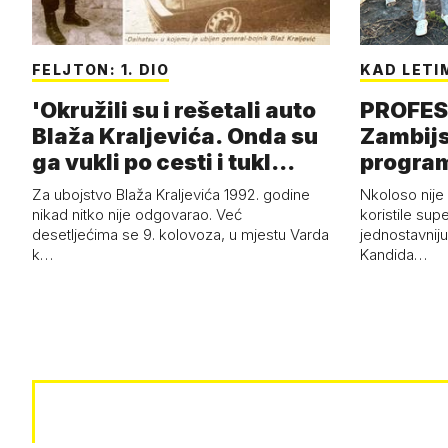
FELJTON: 1. DIO
KAD LETI
'Okružili su i rešetali auto
PROFES
Blaža Kraljevića. Onda su
Zambijs
ga vukli po cesti i tukl…
program
Za ubojstvo Blaža Kraljevića 1992. godine
Nkoloso nije
nikad nitko nije odgovarao. Već
koristile sup
desetljećima se 9. kolovoza, u mjestu Varda
jednostavnij
k…
Kandida…