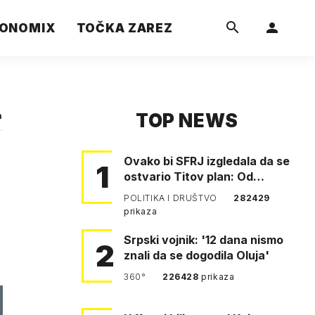
ONOMIX
TOČKA ZAREZ
TOP NEWS
a
Ovako bi SFRJ izgledala da se
1
ostvario Titov plan: Od
Klagenfurta do Istanbula!
POLITIKA I DRUŠTVO
282429
prikaza
Srpski vojnik: '12 dana nismo
2
znali da se dogodila Oluja'
360°
226428
prikaza