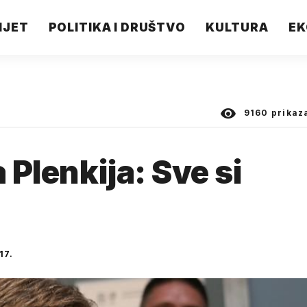
IJET
POLITIKA I DRUŠTVO
KULTURA
EK
9160
prikaz
 Plenkija: Sve si
17.