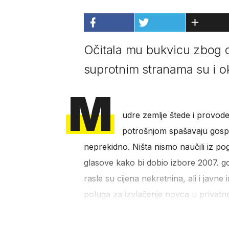
Očitala mu bukvicu zbog o
suprotnim stranama su i 
M
udre zemlje štede i provod
potrošnjom spašavaju gospo
neprekidno. Ništa nismo naučili iz p
glasove kako bi dobio izbore 2007. godi
rasle su cijena nekretnina, ali i javne
poluga za izvlačenje novca u privatn