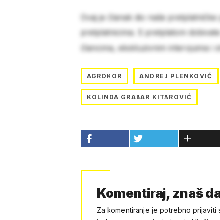
Ovaj je članak dio naše pretplatničke
pretplatnicima. S pretplatom dobivat
člancima, ekskluzivnim intervjuima i 
AGROKOR
ANDREJ PLENKOVIĆ
KOLINDA GRABAR KITAROVIĆ
Komentiraj, znaš da
Za komentiranje je potrebno prijaviti 