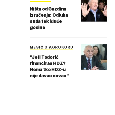
Ništa od Gazdina
izručenja: Odluka
suda tek iduće
godine
MESIĆ O AGROKORU
"Je li Todorić
financirao HDZ?
Nema tko HDZ-u
nije davao novac"