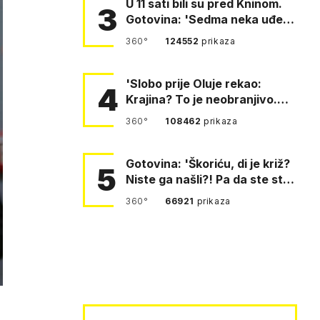
U 11 sati bili su pred Kninom.
3
Gotovina: 'Sedma neka uđe,
4. gardijska neka g…
360°
124552
prikaza
'Slobo prije Oluje rekao:
4
Krajina? To je neobranjivo.
Tuđmana zvao Krivousti'
360°
108462
prikaza
Gotovina: 'Škoriću, di je križ?
5
Niste ga našli?! Pa da ste stali
i pitali fratr…
360°
66921
prikaza