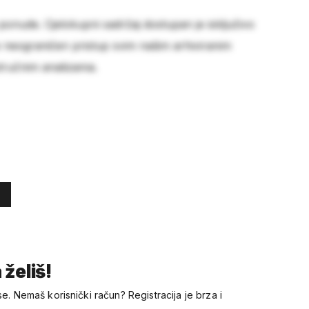
 ponude. Cjelokupni sadržaj dostupan je isključivo
e neograničen pristup svim našim arhiviranim
stručnim analizama.
 želiš!
se. Nemaš korisnički račun? Registracija je brza i