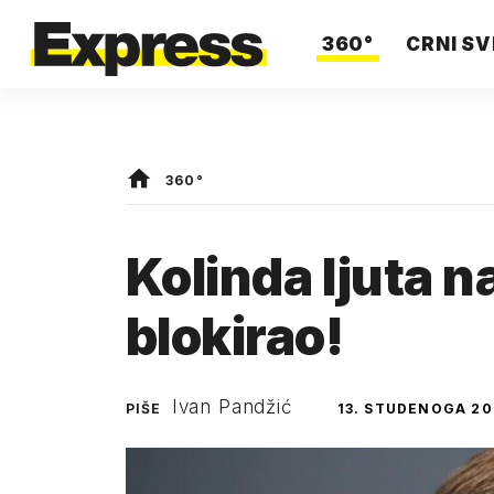
360°
CRNI SV
360°
Kolinda ljuta na
blokirao!
Ivan Pandžić
PIŠE
13. STUDENOGA 20