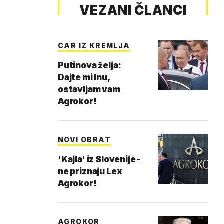
VEZANI ČLANCI
CAR IZ KREMLJA
Putinova želja:
Dajte mi Inu,
ostavljam vam
Agrokor!
NOVI OBRAT
'Kajla' iz Slovenije -
ne priznaju Lex
Agrokor!
AGROKOR