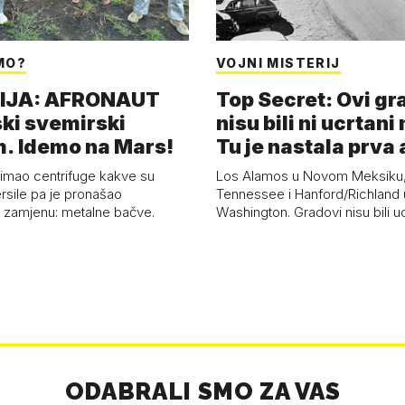
MO?
VOJNI MISTERIJ
IJA: AFRONAUT
Top Secret: Ovi gr
ki svemirski
nisu bili ni ucrtani 
. Idemo na Mars!
Tu je nastala prv
 imao centrifuge kakve su
Los Alamos u Novom Meksiku,
ersile pa je pronašao
Tennessee i Hanford/Richland 
u zamjenu: metalne bačve.
Washington. Gradovi nisu bili u