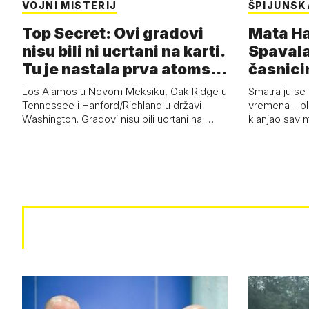
VOJNI MISTERIJ
ŠPIJUNSK
Top Secret: Ovi gradovi
Mata Har
nisu bili ni ucrtani na karti.
Spavala
Tu je nastala prva atoms…
časnici
Los Alamos u Novom Meksiku, Oak Ridge u
Smatra ju se
Tennessee i Hanford/Richland u državi
vremena - pl
Washington. Gradovi nisu bili ucrtani na …
klanjao sav m