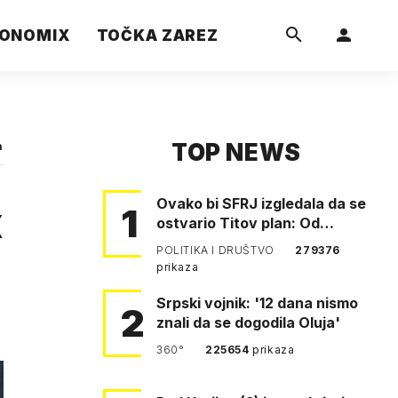
ONOMIX
TOČKA ZAREZ
TOP NEWS
a
Ovako bi SFRJ izgledala da se
x
1
ostvario Titov plan: Od
Klagenfurta do Istanbula!
POLITIKA I DRUŠTVO
279376
prikaza
Srpski vojnik: '12 dana nismo
2
znali da se dogodila Oluja'
360°
225654
prikaza