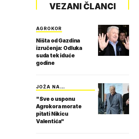
VEZANI ČLANCI
AGROKOR
Ništa od Gazdina
izručenja: Odluka
suda tek iduće
godine
JOŽA NA
POVJERENSTVU
"Sve o usponu
Agrokora morate
pitati Nikicu
Valentića"