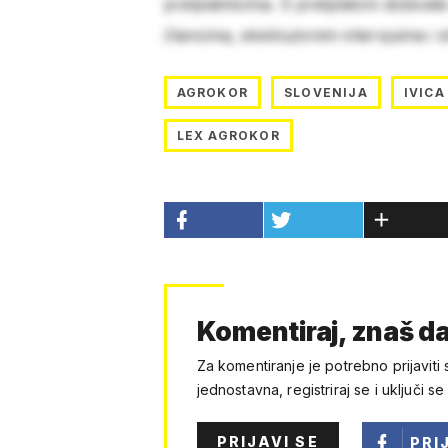
pretplatnicima. S pretplatom dobivat
člancima, ekskluzivnim intervjuima i 
AGROKOR
SLOVENIJA
IVICA
LEX AGROKOR
Komentiraj, znaš da
Za komentiranje je potrebno prijaviti 
jednostavna, registriraj se i uključi se
PRIJAVI SE
PRI