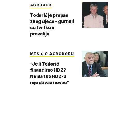
AGROKOR
Todorić je propao
zbog djece - gurnuli
su tvrtku u
provaliju
MESIĆ O AGROKORU
"Je li Todorić
financirao HDZ?
Nema tko HDZ-u
nije davao novac"