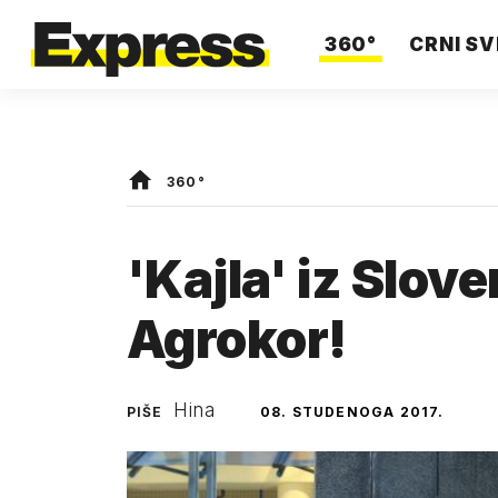
360°
CRNI SV
360°
'Kajla' iz Slove
Agrokor!
Hina
PIŠE
08. STUDENOGA 2017.