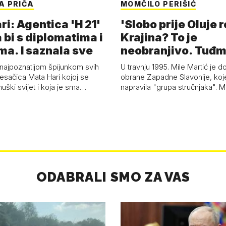
A PRIČA
MOMČILO PERIŠIĆ
i: Agentica 'H 21'
'Slobo prije Oluje 
 bi s diplomatima i
Krajina? To je
ma. I saznala sve
neobranjivo. Tuđ
zvao Krivousti'
 najpoznatijom špijunkom svih
U travnju 1995. Mile Martić je d
esačica Mata Hari kojoj se
obrane Zapadne Slavonije, koj
uški svijet i koja je sma…
napravila "grupa stručnjaka". M