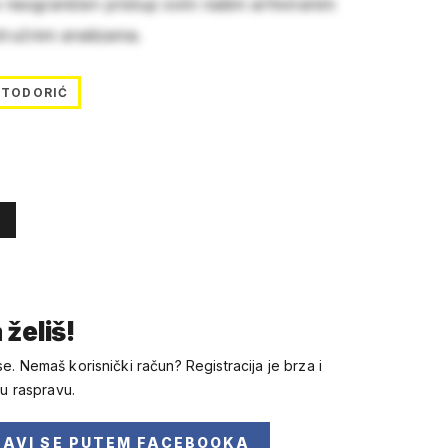
e neograničen pristup svim našim arhiviranim
stručnim analizama.
 TODORIĆ
 želiš!
se. Nemaš korisnički račun? Registracija je brza i
 u raspravu.
JAVI SE
PUTEM FACEBOOKA