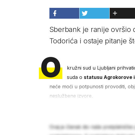
Sberbank je ranije ovršio 
Todorića i ostaje pitanje 
O
kružni sud u Ljubljani prihvat
suda o
statusu Agrokorove 
neće moći u potpunosti provoditi, obja
neslužbene izvore.
Ovaj je članak dio naše pretplatničke