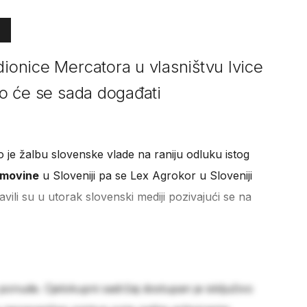
dionice Mercatora u vlasništvu Ivice
što će se sada događati
io je žalbu slovenske vlade na raniju odluku istog
imovine
u Sloveniji pa se Lex Agrokor u Sloveniji
vili su u utorak slovenski mediji pozivajući se na
 ponude. Cjelokupni sadržaj dostupan je isključivo