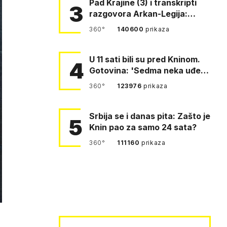
Pad Krajine (3) i transkripti
3
razgovora Arkan-Legija:
'Čujem, prelazite ustašam…
360°
140600
prikaza
U 11 sati bili su pred Kninom.
4
Gotovina: 'Sedma neka uđe,
4. gardijska neka g…
360°
123976
prikaza
Srbija se i danas pita: Zašto je
5
Knin pao za samo 24 sata?
360°
111160
prikaza