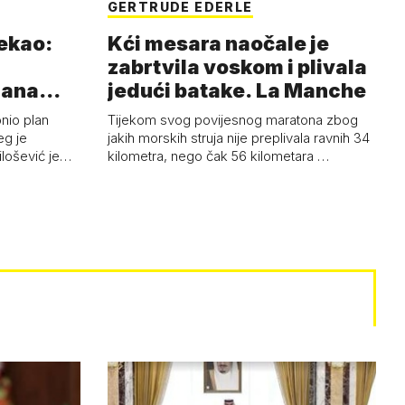
GERTRUDE EDERLE
rekao:
Kći mesara naočale je
zabrtvila voskom i plivala
mana
jedući batake. La Manche
onio plan
Tijekom svog povijesnog maratona zbog
eg je
jakih morskih struja nije preplivala ravnih 34
ilošević je…
kilometra, nego čak 56 kilometara …