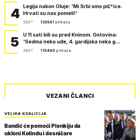
Legija nakon Oluje: 'Mi Srbi smo pič*ice.
4
Hrvati su nas pomeli!'
360°
133541
prikaza
U 11 sati bili su pred Kninom. Gotovina:
5
'Sedma neka uđe, 4. gardijska neka g…
360°
115440
prikaza
VEZANI ČLANCI
VELIKA KOALICIJA
Bandić će pomoći Plenkiju da
ukloni Kolindu i desničare