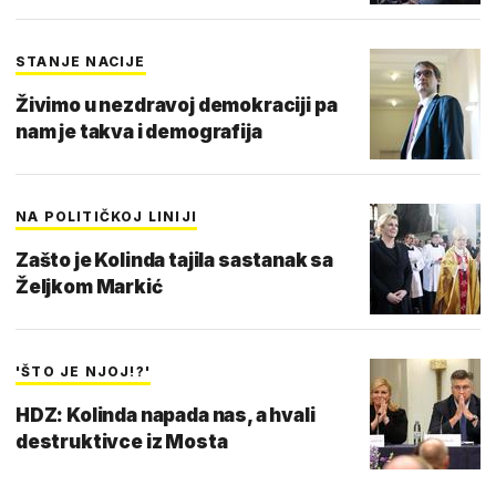
STANJE NACIJE
Živimo u nezdravoj demokraciji pa
nam je takva i demografija
NA POLITIČKOJ LINIJI
Zašto je Kolinda tajila sastanak sa
Željkom Markić
'ŠTO JE NJOJ!?'
HDZ: Kolinda napada nas, a hvali
destruktivce iz Mosta