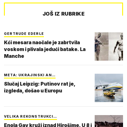
JOŠ IZ RUBRIKE
GERTRUDE EDERLE
Kći mesara naočale je zabrtvila
voskom i plivala jedući batake. La
Manche
META: UKRAJINSKI AN…
Slučaj Leipzig: Putinov rat je,
izgleda, došao u Europu
VELIKA REKONSTRUKCI…
Enola Gay kruži iznad Hirošime. U 8 i