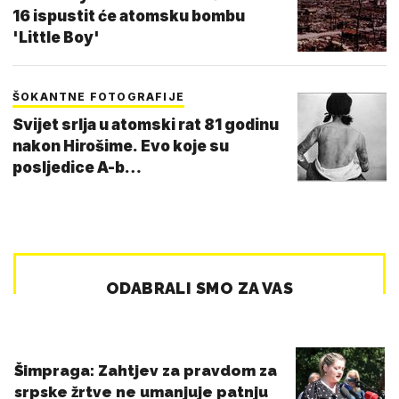
16 ispustit će atomsku bombu
'Little Boy'
ŠOKANTNE FOTOGRAFIJE
Svijet srlja u atomski rat 81 godinu
nakon Hirošime. Evo koje su
posljedice A-b…