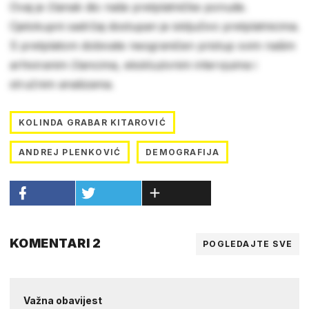
Ovaj je članak dio naše pretplatničke ponude.
Cjelokupni sadržaj dostupan je isključivo pretplatnicima.
S pretplatom dobivate neograničen pristup svim našim
arhiviranim člancima, ekskluzivnim intervjuima i
stručnim analizama.
KOLINDA GRABAR KITAROVIĆ
ANDREJ PLENKOVIĆ
DEMOGRAFIJA
KOMENTARI 2
POGLEDAJTE SVE
Važna obavijest