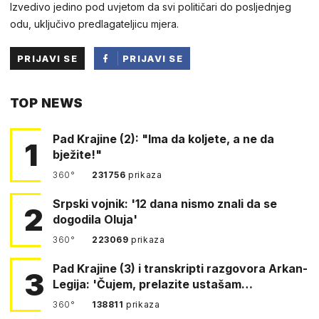
Izvedivo jedino pod uvjetom da svi političari do posljednjeg
odu, uključivo predlagateljicu mjera.
PRIJAVI SE
PRIJAVI SE
PUTEM
TOP NEWS
FACEBOOKA
Pad Krajine (2): "Ima da koljete, a ne da
1
bježite!"
360°
231756
prikaza
Srpski vojnik: '12 dana nismo znali da se
2
dogodila Oluja'
360°
223069
prikaza
Pad Krajine (3) i transkripti razgovora Arkan-
3
Legija: 'Čujem, prelazite ustašam…
360°
138811
prikaza