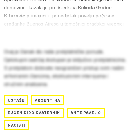
domovine, kazala je predsjednica
Kolinda Grabar-
Kitarović
primajući u ponedjeljak povelju počasne
građanke Buenos Airesa u tamošnjoj gradskoj vijećnici.
Ovaj je članak dio naše pretplatničke ponude.
Cjelokupni sadržaj dostupan je isključivo pretplatnicima.
S pretplatom dobivate neograničen pristup svim našim
arhiviranim člancima, ekskluzivnim intervjuima i
stručnim analizama.
USTAŠE
ARGENTINA
EUGEN DIDO KVATERNIK
ANTE PAVELIĆ
NACISTI