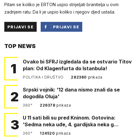
Pitam se koliko je ERTON uspio strijeljati branitelja u ovm
zadnjem ratu. Da li je uspio koliko i njegov djed ustaša.
PRIJAVI SE
PRIJAVI SE
PUTEM
TOP NEWS
FACEBOOKA
Ovako bi SFRJ izgledala da se ostvario Titov
1
plan: Od Klagenfurta do Istanbula!
POLITIKA I DRUŠTVO
282360
prikaza
Srpski vojnik: '12 dana nismo znali da se
2
dogodila Oluja'
360°
226378
prikaza
U 11 sati bili su pred Kninom. Gotovina:
3
'Sedma neka uđe, 4. gardijska neka g…
360°
124520
prikaza