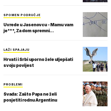
SPOMEN PODRUČJE
Uvrede u Jasenovcu - Mamu vam
je***, Za dom spremni...
LAŽI SPAJAJU
Hrvati i Srbi uporno žele uljepšati
svoju povijest
PROBLEMI
Svađa: Zašto Papa ne želi
posjetiti rodnu Argentinu