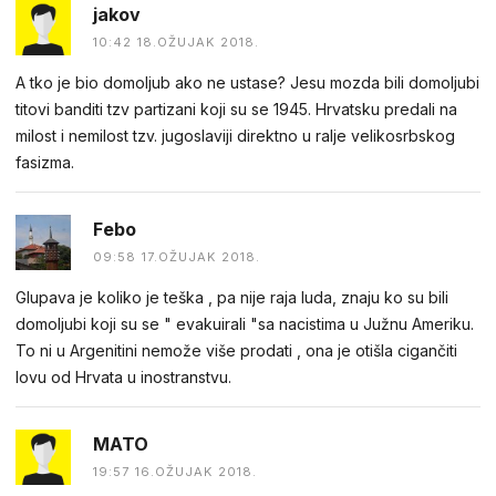
jakov
10:42 18.OŽUJAK 2018.
A tko je bio domoljub ako ne ustase? Jesu mozda bili domoljubi
titovi banditi tzv partizani koji su se 1945. Hrvatsku predali na
milost i nemilost tzv. jugoslaviji direktno u ralje velikosrbskog
fasizma.
Febo
09:58 17.OŽUJAK 2018.
Glupava je koliko je teška , pa nije raja luda, znaju ko su bili
domoljubi koji su se " evakuirali "sa nacistima u Južnu Ameriku.
To ni u Argenitini nemože više prodati , ona je otišla cigančiti
lovu od Hrvata u inostranstvu.
MATO
19:57 16.OŽUJAK 2018.