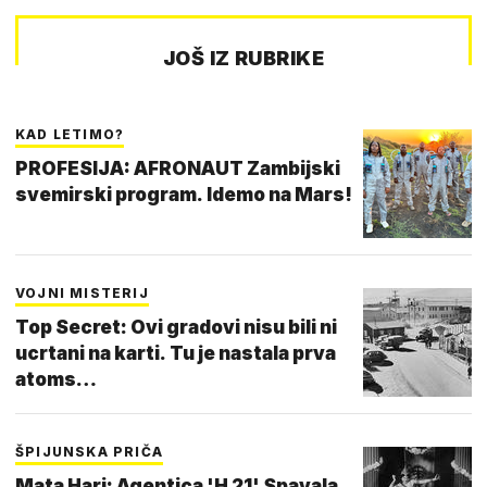
JOŠ IZ RUBRIKE
KAD LETIMO?
PROFESIJA: AFRONAUT Zambijski
svemirski program. Idemo na Mars!
VOJNI MISTERIJ
Top Secret: Ovi gradovi nisu bili ni
ucrtani na karti. Tu je nastala prva
atoms…
ŠPIJUNSKA PRIČA
Mata Hari: Agentica 'H 21' Spavala