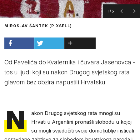
1/5
MIROSLAV ŠANTEK (PIXSELL)
Od Pavelića do Kvaternika i čuvara Jasenovca -
tos u ljudi koji su nakon Drugog svjetskog rata
glavom bez obzira napustili Hrvatsku
N
akon Drugog svjetskog rata mnogi su
Hrvati u Argentini pronašli slobodu u kojoj
su mogli svjedočiti svoje domoljublje i isticati
opravdane zahtjeve za slobodom hrvatskoga naroda i