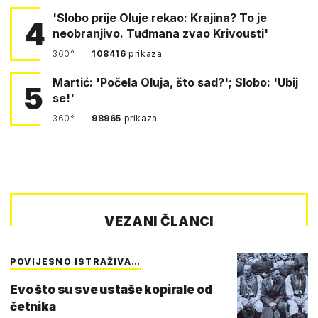
'Slobo prije Oluje rekao: Krajina? To je
4
neobranjivo. Tuđmana zvao Krivousti'
360°
108416
prikaza
Martić: 'Počela Oluja, što sad?'; Slobo: 'Ubij
5
se!'
360°
98965
prikaza
VEZANI ČLANCI
POVIJESNO ISTRAŽIVA…
Evo što su sve ustaše kopirale od
četnika