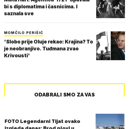
bi s diplomatima i časnicima. I
saznala sve
MOMČILO PERIŠIĆ
'Slobo prije Oluje rekao: Krajina? To
je neobranjivo. Tuđmana zvao
Krivousti'