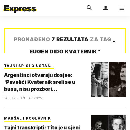
PRONAĐENO
7 REZULTATA
ZA TAG
„
EUGEN DIDO KVATERNIK
”
TAJNI SPISI O USTAŠ…
Argentinci otvaraju dosjee:
'Pavelić i Kvaternik sreli se u
busu, nisu prozbori…
14:30 25. OŽUJAK 2025.
MARŠAL I POGLAVNIK
Tajni transkripti: Tito je u sjeni