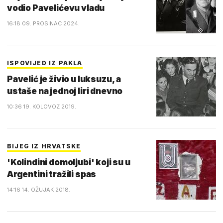
vodio Pavelićevu vladu
16:18 09. PROSINAC 2024.
ISPOVIJED IZ PAKLA
Pavelić je živio u luksuzu, a
ustaše na jednoj liri dnevno
10:36 19. KOLOVOZ 2019.
BIJEG IZ HRVATSKE
'Kolindini domoljubi' koji su u
Argentini tražili spas
14:16 14. OŽUJAK 2018.