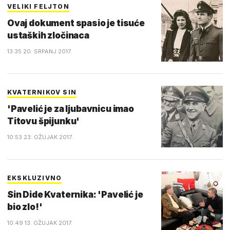
VELIKI FELJTON
Ovaj dokument spasio je tisuće
ustaških zločinaca
13:35 20. SRPANJ 2017.
KVATERNIKOV SIN
'Pavelić je za ljubavnicu imao
Titovu špijunku'
10:53 23. OŽUJAK 2017.
EKSKLUZIVNO
Sin Dide Kvaternika: 'Pavelić je
bio zlo!'
10:49 13. OŽUJAK 2017.