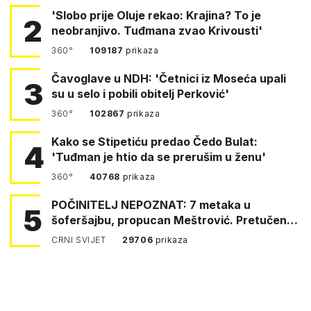
'Slobo prije Oluje rekao: Krajina? To je
2
neobranjivo. Tuđmana zvao Krivousti'
360°
109187
prikaza
Čavoglave u NDH: 'Četnici iz Moseća upali
3
su u selo i pobili obitelj Perković'
360°
102867
prikaza
Kako se Stipetiću predao Čedo Bulat:
4
'Tuđman je htio da se prerušim u ženu'
360°
40768
prikaza
POČINITELJ NEPOZNAT: 7 metaka u
5
šoferšajbu, propucan Meštrović. Pretučen
Pejin
CRNI SVIJET
29706
prikaza