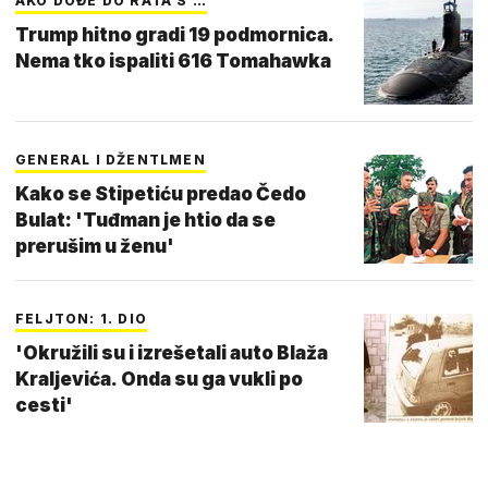
AKO DOĐE DO RATA S …
Trump hitno gradi 19 podmornica.
Nema tko ispaliti 616 Tomahawka
GENERAL I DŽENTLMEN
Kako se Stipetiću predao Čedo
Bulat: 'Tuđman je htio da se
prerušim u ženu'
FELJTON: 1. DIO
'Okružili su i izrešetali auto Blaža
Kraljevića. Onda su ga vukli po
cesti'