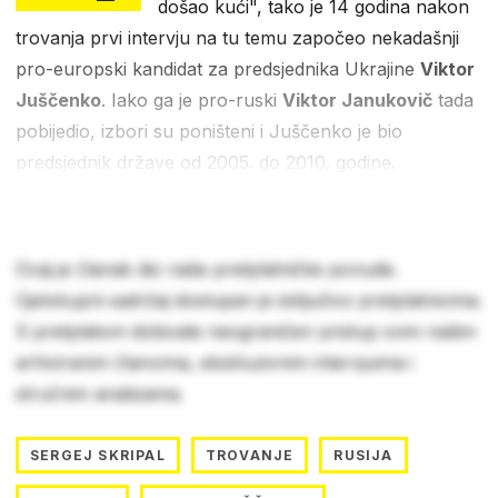
došao kući", tako je 14 godina nakon
trovanja prvi intervju na tu temu započeo nekadašnji
pro-europski kandidat za predsjednika Ukrajine
Viktor
Juščenko
. Iako ga je pro-ruski
Viktor Janukovič
tada
pobijedio, izbori su poništeni i Juščenko je bio
predsjednik države od 2005. do 2010. godine.
Ovaj je članak dio naše pretplatničke ponude.
Cjelokupni sadržaj dostupan je isključivo pretplatnicima.
S pretplatom dobivate neograničen pristup svim našim
arhiviranim člancima, ekskluzivnim intervjuima i
stručnim analizama.
SERGEJ SKRIPAL
TROVANJE
RUSIJA