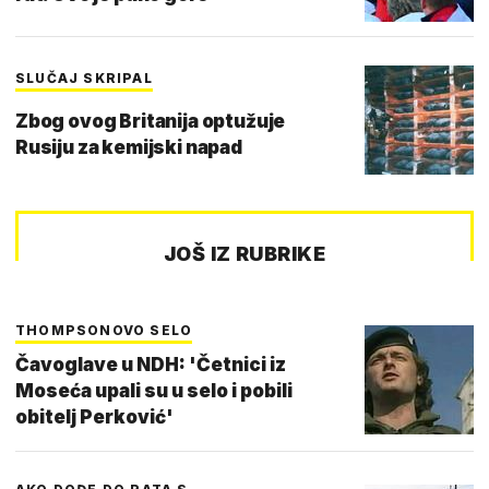
SLUČAJ SKRIPAL
Zbog ovog Britanija optužuje
Rusiju za kemijski napad
JOŠ IZ RUBRIKE
THOMPSONOVO SELO
Čavoglave u NDH: 'Četnici iz
Moseća upali su u selo i pobili
obitelj Perković'