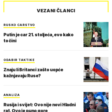
VEZANI ČLANCI
RUSKO CARSTVO
Putin je car 21. stoljeća, evo kako
to čini
ODABIR TAKTIKE
Znaju li Britanci zašto uopće
kažnjavaju Ruse?
ANALIZA
Rusija i svijet: Ovo nije novi Hladni
rat. Ovo je puno gore