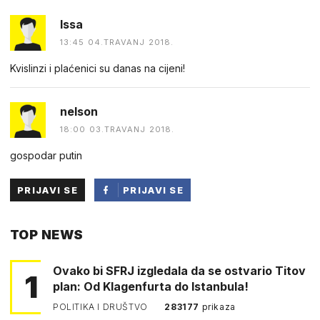
Issa
13:45 04.TRAVANJ 2018.
Kvislinzi i plaćenici su danas na cijeni!
nelson
18:00 03.TRAVANJ 2018.
gospodar putin
PRIJAVI SE
PRIJAVI SE
PUTEM
TOP NEWS
FACEBOOKA
Ovako bi SFRJ izgledala da se ostvario Titov
1
plan: Od Klagenfurta do Istanbula!
POLITIKA I DRUŠTVO
283177
prikaza