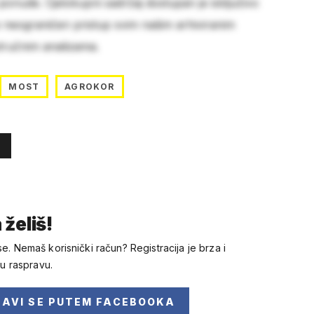
 ponude. Cjelokupni sadržaj dostupan je isključivo
e neograničen pristup svim našim arhiviranim
stručnim analizama.
MOST
AGROKOR
 želiš!
se. Nemaš korisnički račun? Registracija je brza i
 u raspravu.
JAVI SE
PUTEM FACEBOOKA