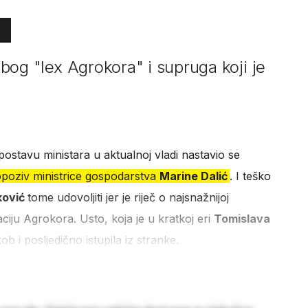
 zbog "lex Agrokora" i supruga koji je
ostavu ministara u aktualnoj vladi nastavio se
 opoziv ministrice gospodarstva
Marine Dalić
. I teško
ković
tome udovoljiti jer je riječ o najsnažnijoj
naciju Agrokora. Usto, koja je u kratkoj eri
Tomislava
ob i posljedično istupila iz stranke.