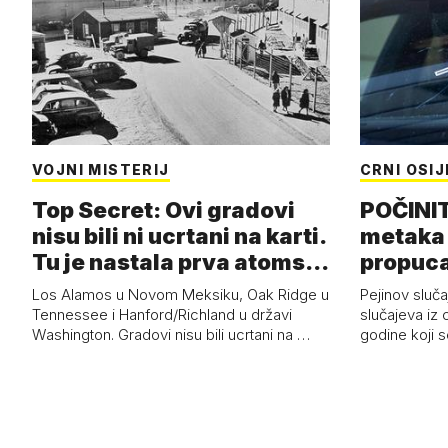
VOJNI MISTERIJ
CRNI OSI
Top Secret: Ovi gradovi
POČINI
nisu bili ni ucrtani na karti.
metaka 
Tu je nastala prva atoms…
propuca
Pretuče
Los Alamos u Novom Meksiku, Oak Ridge u
Pejinov sluča
Tennessee i Hanford/Richland u državi
slučajeva iz 
Washington. Gradovi nisu bili ucrtani na …
godine koji 