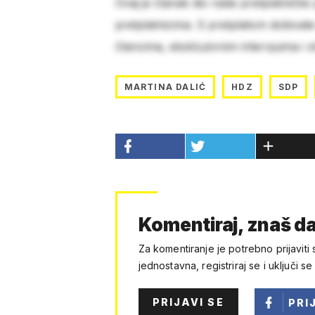
Ovaj je članak dio naše pretplatničke
pretplatnicima. S pretplatom dobivat
člancima, ekskluzivnim intervjuima i 
MARTINA DALIĆ
HDZ
SDP
Komentiraj, znaš da
Za komentiranje je potrebno prijaviti 
jednostavna, registriraj se i uključi se
PRIJAVI SE
PRI