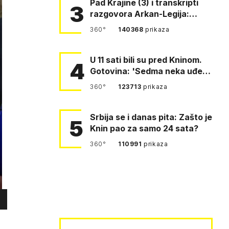
Pad Krajine (3) i transkripti
3
razgovora Arkan-Legija:
'Čujem, prelazite ustašam…
360°
140368
prikaza
U 11 sati bili su pred Kninom.
4
Gotovina: 'Sedma neka uđe,
4. gardijska neka g…
360°
123713
prikaza
Srbija se i danas pita: Zašto je
5
Knin pao za samo 24 sata?
360°
110991
prikaza