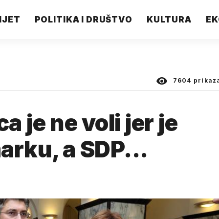
IJET
POLITIKA I DRUŠTVO
KULTURA
EK
7604
prikaz
a je ne voli jer je
arku, a SDP...