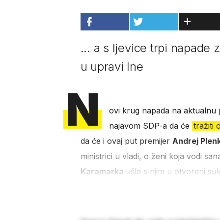
... a s ljevice trpi napade
u upravi Ine
N
ovi krug napada na aktualnu p
najavom SDP-a da će
tražiti
da će i ovaj put premijer
Andrej Plen
ministrici u vladi, o ženi koja vodi sa
Karamarka
ušla s njim u otvoreni suk