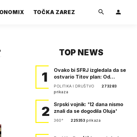
ONOMIX
TOČKA ZAREZ
TOP NEWS
a
Ovako bi SFRJ izgledala da se
1
ostvario Titov plan: Od
Klagenfurta do Istanbula!
POLITIKA I DRUŠTVO
273283
prikaza
Srpski vojnik: '12 dana nismo
2
znali da se dogodila Oluja'
360°
225353
prikaza