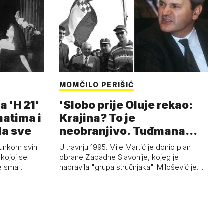
MOMČILO PERIŠIĆ
a 'H 21'
'Slobo prije Oluje rekao:
matima i
Krajina? To je
la sve
neobranjivo. Tuđmana
zvao Krivousti'
junkom svih
U travnju 1995. Mile Martić je donio plan
kojoj se
obrane Zapadne Slavonije, kojeg je
 je sma…
napravila "grupa stručnjaka". Milošević je…