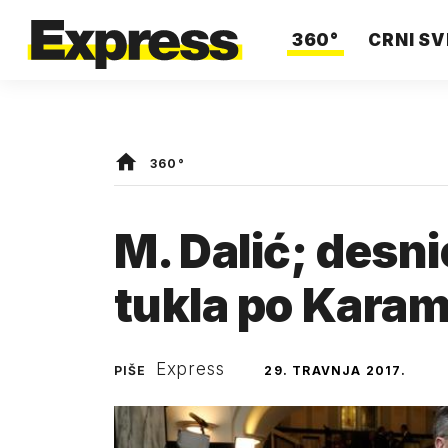
360°
CRNI SV
360°
M. Dalić; desnic
tukla po Karam
Express
PIŠE
29. TRAVNJA 2017.