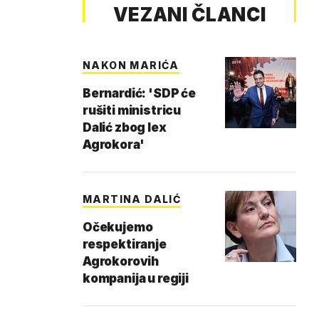
VEZANI ČLANCI
NAKON MARIĆA
Bernardić: 'SDP će
rušiti ministricu
Dalić zbog lex
Agrokora'
MARTINA DALIĆ
Očekujemo
respektiranje
Agrokorovih
kompanija u regiji