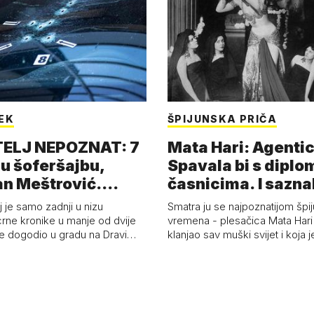
JEK
ŠPIJUNSKA PRIČA
TELJ NEPOZNAT: 7
Mata Hari: Agentic
u šoferšajbu,
Spavala bi s diplo
n Meštrović.
časnicima. I sazna
n Pejin
j je samo zadnji u nizu
Smatra ju se najpoznatijom špi
crne kronike u manje od dvije
vremena - plesačica Mata Hari 
se dogodio u gradu na Dravi…
klanjao sav muški svijet i koja