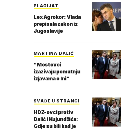
PLAGIJAT
Lex Agrokor: Vlada
prepisala zakon iz
Jugoslavije
MARTINA DALIĆ
"Mostovci
izazivaju pomutnju
izjavama o Ini"
SVAĐE U STRANCI
HDZ-ovci protiv
Dalić i Kujundžića:
Gdje su bili kad je