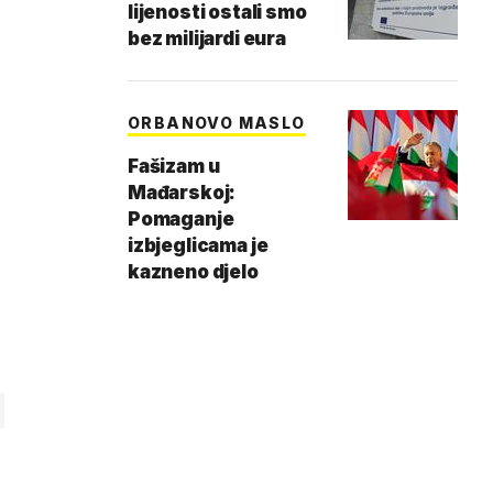
lijenosti ostali smo
bez milijardi eura
ORBANOVO MASLO
Fašizam u
Mađarskoj:
Pomaganje
izbjeglicama je
kazneno djelo