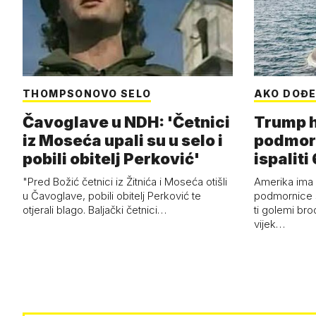
THOMPSONOVO SELO
AKO DOĐE
Čavoglave u NDH: 'Četnici
Trump h
iz Moseća upali su u selo i
podmor
pobili obitelj Perković'
ispalit
"Pred Božić četnici iz Žitnića i Moseća otišli
Amerika ima 
u Čavoglave, pobili obitelj Perković te
podmornice 
otjerali blago. Baljački četnici…
ti golemi bro
vijek…