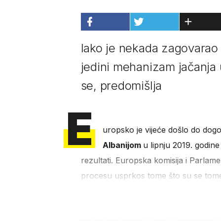
Iako je nekada zagovarao 
jedini mehanizam jačanja 
se, predomišlja
E
uropsko je vijeće došlo do dog
Albanijom
u lipnju 2019. godine
rezultati. Europska komisija i Parlamen
procesu usprkos tome što su se tome