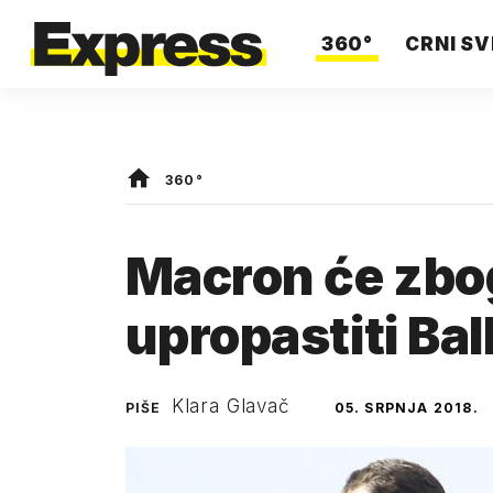
360°
CRNI SV
360°
Macron će zbog
upropastiti Ba
Klara Glavač
PIŠE
05. SRPNJA 2018.