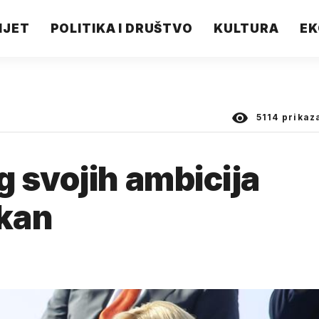
IJET
POLITIKA I DRUŠTVO
KULTURA
EK
5114
prikaz
 svojih ambicija
lkan