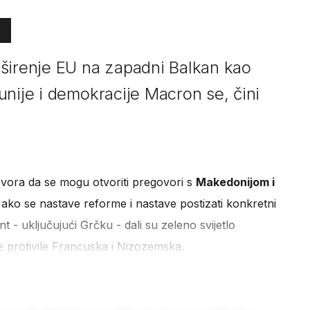
širenje EU na zapadni Balkan kao
unije i demokracije Macron se, čini
ovora da se mogu otvoriti pregovori s
Makedonijom i
 ako se nastave reforme i nastave postizati konkretni
t - uključujući Grčku - dali su zeleno svijetlo
 protivile Francuska i Nizozemska.