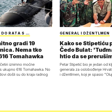
 DO RATA S …
GENERAL I DŽENTLMEN
itno gradi 19
Kako se Stipetiću
nica. Nema tko
Čedo Bulat: 'Tuđm
i 616 Tomahawka
htio da se preruši
ženu'
četiri iznimno moćne
Petar Stipetić bio je jedan od kl
s ukupno 616 Tomahawka. No
generala za oslobođenje Hrvat
dovi došli su do kraja radnog
i džentlmen, koji je spasio "Ol