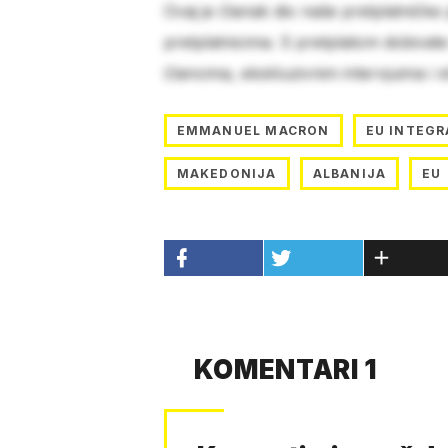
Ovaj je članak dio naše pretplatničke
pretplatnicima. S pretplatom dobivat
člancima, ekskluzivnim intervjuima i 
EMMANUEL MACRON
EU INTEGR
MAKEDONIJA
ALBANIJA
EU
KOMENTARI 1