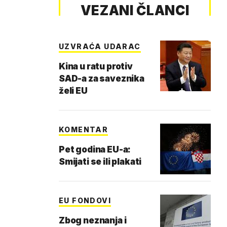
VEZANI ČLANCI
UZVRAĆA UDARAC
Kina u ratu protiv
SAD-a za saveznika
želi EU
KOMENTAR
Pet godina EU-a:
Smijati se ili plakati
EU FONDOVI
Zbog neznanja i