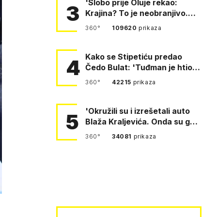
'Slobo prije Oluje rekao:
3
Krajina? To je neobranjivo.
Tuđmana zvao Krivousti'
360°
109620
prikaza
Kako se Stipetiću predao
4
Čedo Bulat: 'Tuđman je htio
da se prerušim u ženu'
360°
42215
prikaza
'Okružili su i izrešetali auto
5
Blaža Kraljevića. Onda su ga
vukli po cesti'
360°
34081
prikaza