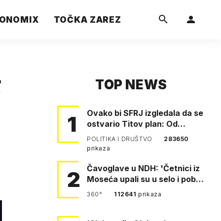
ONOMIX
TOČKA ZAREZ
TOP NEWS
a
Ovako bi SFRJ izgledala da se
1
ostvario Titov plan: Od
Klagenfurta do Istanbula!
POLITIKA I DRUŠTVO
283650
prikaza
Čavoglave u NDH: 'Četnici iz
2
Moseća upali su u selo i pobili
obitelj Perković'
360°
112641
prikaza