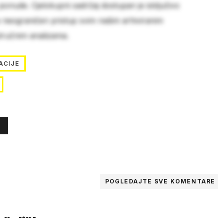
 ponude. Cjelokupni sadržaj dostupan je isključivo
e neograničen pristup svim našim arhiviranim
stručnim analizama.
ACIJE
POGLEDAJTE SVE
KOMENTARE