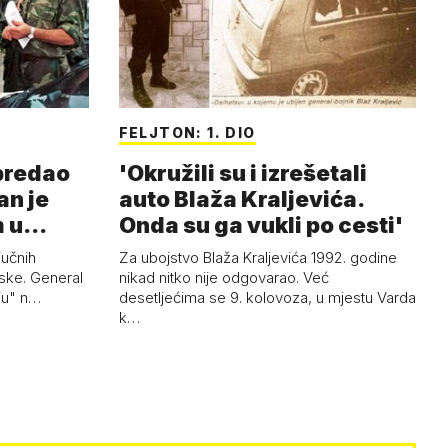
FELJTON: 1. DIO
 predao
'Okružili su i izrešetali
an je
auto Blaža Kraljevića.
m u
Onda su ga vukli po cesti'
jučnih
Za ubojstvo Blaža Kraljevića 1992. godine
ske. General
nikad nitko nije odgovarao. Već
uju" n…
desetljećima se 9. kolovoza, u mjestu Varda
k…