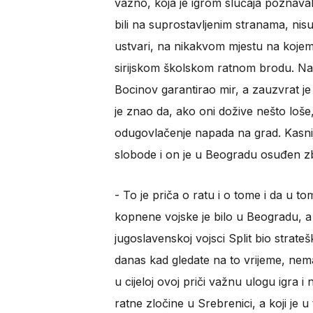
važno, koja je igrom slučaja poznaval
bili na suprostavljenim stranama, ni
ustvari, na nikakvom mjestu na kojem b
sirijskom školskom ratnom brodu. Na
Bocinov garantirao mir, a zauzvrat je t
je znao da, ako oni dožive nešto loš
odugovlačenje napada na grad. Kasnij
slobode i on je u Beogradu osuđen zbo
- To je priča o ratu i o tome i da u to
kopnene vojske je bilo u Beogradu, a 
jugoslavenskoj vojsci Split bio strat
danas kad gledate na to vrijeme, nem
u cijeloj ovoj priči važnu ulogu igra i
ratne zločine u Srebrenici, a koji je u