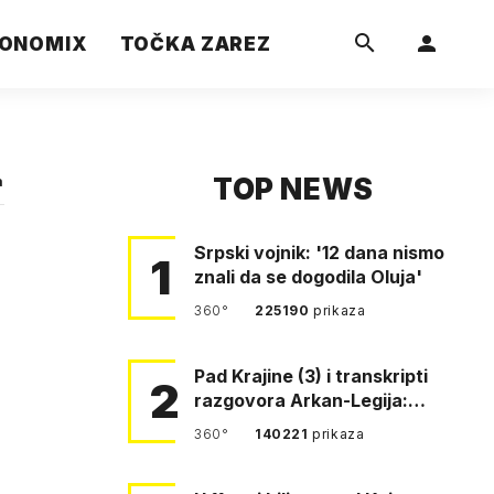
ONOMIX
TOČKA ZAREZ
TOP NEWS
a
Srpski vojnik: '12 dana nismo
1
znali da se dogodila Oluja'
360°
225190
prikaza
Pad Krajine (3) i transkripti
2
razgovora Arkan-Legija:
'Čujem, prelazite ustašam…
360°
140221
prikaza