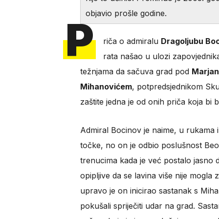
objavio prošle godine.
P
riča o admiralu
Dragoljubu Bo
rata našao u ulozi zapovjedni
težnjama da sačuva grad pod
Marja
Mihanovićem
, potpredsjednikom Skup
zaštite jedna je od onih priča koja bi
Admiral Bocinov je naime, u rukama im
točke, no on je odbio poslušnost Beog
trenucima kada je već postalo jasno da
opipljive da se lavina više nije mogla
upravo je on inicirao sastanak s Miha
pokušali spriječiti udar na grad. Sast