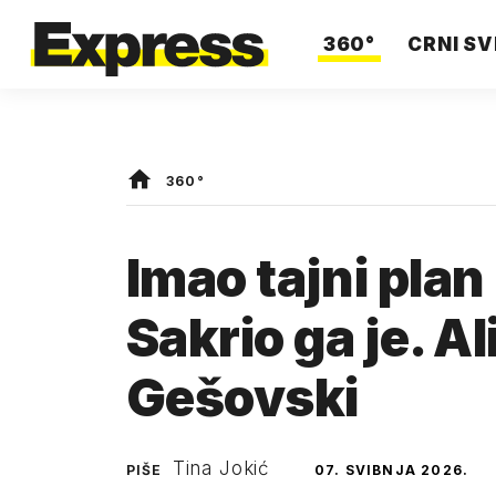
360°
CRNI SV
360°
Imao tajni plan
Sakrio ga je. A
Gešovski
Tina Jokić
PIŠE
07. SVIBNJA 2026.