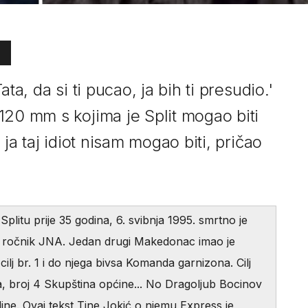
ta, da si ti pucao, ja bih ti presudio.'
120 mm s kojima je Split mogao biti
 ja taj idiot nisam mogao biti, pričao
litu prije 35 godina, 6. svibnja 1995. smrtno je
i ročnik JNA. Jedan drugi Makedonac imao je
ilj br. 1 i do njega bivsa Komanda garnizona. Cilj
šta, broj 4 Skupština općine... No Dragoljub Bocinov
dine. Ovaj tekst Tine Jokić o njemu Express je