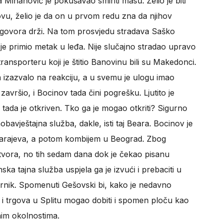
ihanović je pokušavao smiriti masu. Želio je biti
novu, želio je da on u prvom redu zna da njihov
dogovora drži. Na tom prosvjedu stradava Saško
 je primio metak u leđa. Nije slučajno stradao upravo
ansporteru koji je štitio Banovinu bili su Makedonci.
 izazvalo na reakciju, a u svemu je ulogu imao
vršio, i Bocinov tada čini pogrešku. Ljutito je
tada je otkriven. Tko ga je mogao otkriti? Sigurno
aobavještajna služba, dakle, isti taj Beara. Bocinov je
Sarajeva, a potom kombijem u Beograd. Zbog
atvora, no tih sedam dana dok je čekao pisanu
 tajna služba uspjela ga je izvući i prebaciti u
nik. Spomenuti Gešovski bi, kako je nedavno
a i trgova u Splitu mogao dobiti i spomen ploču kao
nim okolnostima.