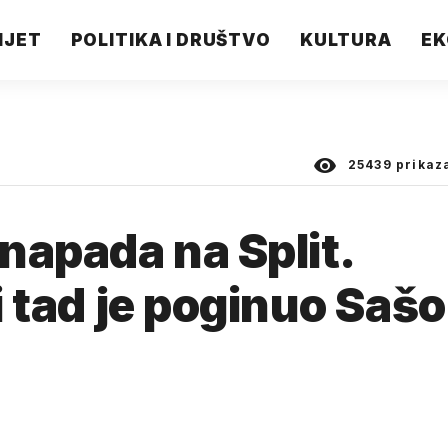
IJET
POLITIKA I DRUŠTVO
KULTURA
EK
25439
prikaz
 napada na Split.
li tad je poginuo Sašo