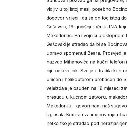
Šundova i pozvao ga na pregovore, a M
vidljiv u toj istoj masi, posebno Boci
dogovor vrijedi i da se on tog istog 
Gešovski, 19-godišnji ročnik JNA koji
Makedonac. Pa i vojnici u oklopnom tr
Gešovski je stradao da bi se Bocinova
upravo spomenuti Beara. Prosvjed je za
nazvao Mihanovića na kućni telefon i 
nije neki vojnik. Sve je odradila kontr
uhićen i helikopterom prebačen do 
veleizdaje je osuđen na 18 mjeseci z
presudu u kućnom zatvoru, makedonska
Makedoniju – govori nam naš sugovor
izglasala Komisija za imenovanje ulic
netko tko je stradao pod nerazjašnje