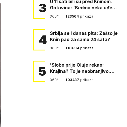
U 11 sati bili su pred Kninom.
3
Gotovina: 'Sedma neka uđe,
4. gardijska neka g…
360°
123564
prikaza
Srbija se i danas pita: Zašto je
4
Knin pao za samo 24 sata?
360°
110894
prikaza
'Slobo prije Oluje rekao:
5
Krajina? To je neobranjivo.
Tuđmana zvao Krivousti'
360°
103437
prikaza