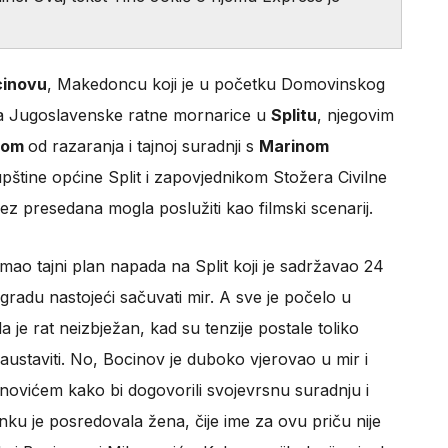
cinovu
, Makedoncu koji je u početku Domovinskog
ka Jugoslavenske ratne mornarice u
Splitu
, njegovim
nom
od razaranja i tajnoj suradnji s
Marinom
štine općine Split i zapovjednikom Stožera Civilne
 bez presedana mogla poslužiti kao filmski scenarij.
ao tajni plan napada na Split koji je sadržavao 24
radu nastojeći sačuvati mir. A sve je počelo u
 je rat neizbježan, kad su tenzije postale toliko
 zaustaviti. No, Bocinov je duboko vjerovao u mir i
novićem kako bi dogovorili svojevrsnu suradnju i
anku je posredovala žena, čije ime za ovu priču nije