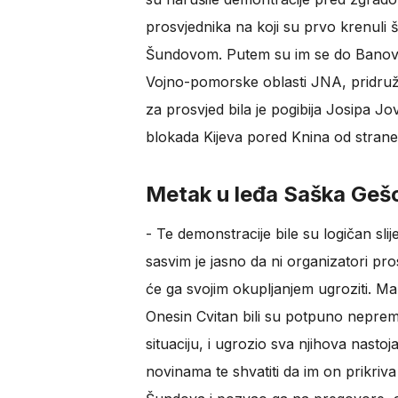
prosvjednika na koji su prvo krenuli
Šundovom. Putem su im se do Banovine
Vojno-pomorske oblasti JNA, pridružili
za prosvjed bila je pogibija Josipa J
blokada Kijeva pored Knina od stran
Metak u leđa Saška Geš
- Te demonstracije bile su logičan sli
sasvim je jasno da ni organizatori pro
će ga svojim okupljanjem ugroziti. Mar
Onesin Cvitan bili su potpuno nepremn
situaciju, i ugrozio sva njihova nastoja
novinama te shvatiti da im on prikriva