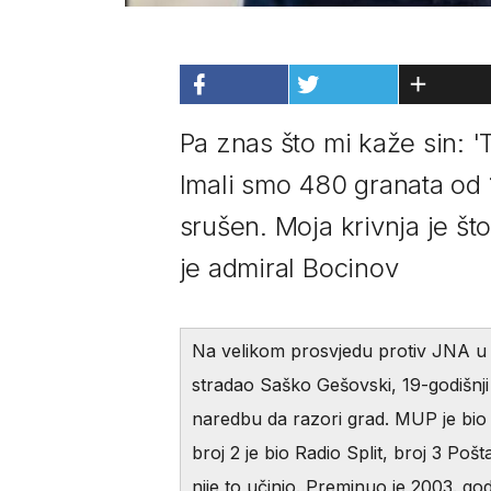
Pa znas što mi kaže sin: 'Ta
Imali smo 480 granata od 
srušen. Moja krivnja je što
je admiral Bocinov
Na velikom prosvjedu protiv JNA u Sp
stradao Saško Gešovski, 19-godišnj
naredbu da razori grad. MUP je bio c
broj 2 je bio Radio Split, broj 3 Po
nije to učinio. Preminuo je 2003. go