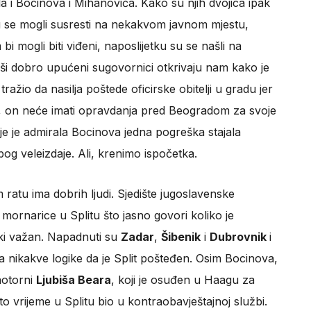
a i Bocinova i Mihanovića. Kako su njih dvojica ipak
su se mogli susresti na nekakvom javnom mjestu,
i mogli biti viđeni, naposlijetku su se našli na
ši dobro upućeni sugovornici otkrivaju nam kako je
ražio da nasilja poštede oficirske obitelji u gradu jer
e, on neće imati opravdanja pred Beogradom za svoje
e je admirala Bocinova jedna pogreška stajala
g veleizdaje. Ali, krenimo ispočetka.
m ratu ima dobrih ljudi. Sjedište jugoslavenske
mornarice u Splitu što jasno govori koliko je
eški važan. Napadnuti su
Zadar
,
Šibenik
i
Dubrovnik
i
a nikakve logike da je Split pošteđen. Osim Bocinova,
 notorni
Ljubiša Beara
, koji je osuđen u Haagu za
 to vrijeme u Splitu bio u kontraobavještajnoj službi.