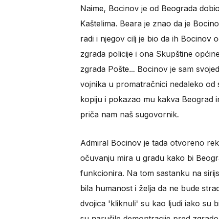
Naime, Bocinov je od Beograda dobio p
Kaštelima. Beara je znao da je Bocin
radi i njegov cilj je bio da ih Bocinov
zgrada policije i ona Skupštine opći
zgrada Pošte... Bocinov je sam svoje
vojnika u promatračnici nedaleko od
kopiju i pokazao mu kakva Beograd ima
priča nam naš sugovornik.
Admiral Bocinov je tada otvoreno reka
očuvanju mira u gradu kako bi Beogr
funkcionira. Na tom sastanku na sirijs
bila humanost i želja da ne bude str
dvojica 'kliknuli' su kao ljudi iako su 
su narušile demontracije pred zgrado