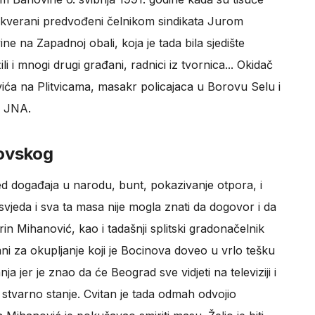
 škverani predvođeni čelnikom sindikata Jurom
 na Zapadnoj obali, koja je tada bila sjedište
 i mnogi drugi građani, radnici iz tvornica... Okidač
ovića na Plitvicama, masakr policajaca u Borovu Selu i
e JNA.
ovskog
jed događaja u narodu, bunt, pokazivanje otpora, i
svjeda i sva ta masa nije mogla znati da dogovor i da
in Mihanović, kao i tadašnji splitski gradonačelnik
i za okupljanje koji je Bocinova doveo u vrlo tešku
nja jer je znao da će Beograd sve vidjeti na televiziji i
 stvarno stanje. Cvitan je tada odmah odvojio