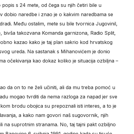
opis s 24 mete, od čega su njih četiri bile u
ov dobio naredbe i znao je o kakvim naredbama se
 odradi. Među ostalim, mete su bile tvornica Jugovinil,
ne, bivša takozvana Komanda garnizona, Radio Split,
dobno kazao kako je taj plan sakrio kod hrvatskog
 svog ureda. Na sastanak s Mihanovićem je donio
 očekivanja kao dokaz koliko je situacija ozbiljna –
o da on to ne želi učiniti, ali da mu treba pomoć u
adu mogao tvrditi da nema razloga za napad jer sve
kom brodu obojica su prepoznali isti interes, a to je
adavanja, a kako nam govori naš sugovornik, njih
bili na suprotnim stranama. No, taj tajni pakt ozbiljno
m Banovine 6. svibnja 1991. godine kada su tisuće