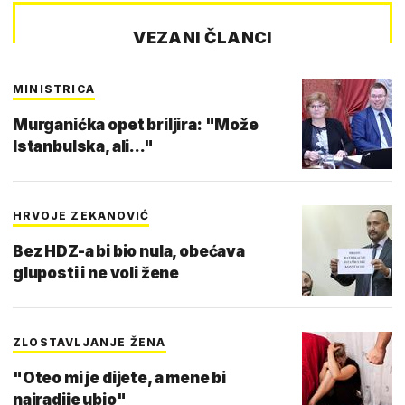
VEZANI ČLANCI
MINISTRICA
Murganićka opet briljira: "Može
Istanbulska, ali..."
HRVOJE ZEKANOVIĆ
Bez HDZ-a bi bio nula, obećava
gluposti i ne voli žene
ZLOSTAVLJANJE ŽENA
"Oteo mi je dijete, a mene bi
najradije ubio"