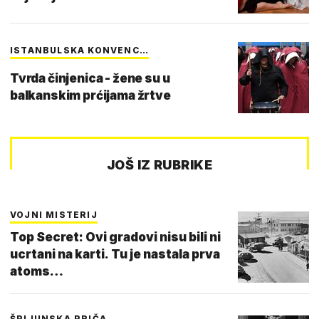
ISTANBULSKA KONVENC…
Tvrda činjenica - žene su u
balkanskim prćijama žrtve
JOŠ IZ RUBRIKE
VOJNI MISTERIJ
Top Secret: Ovi gradovi nisu bili ni
ucrtani na karti. Tu je nastala prva
atoms…
ŠPIJUNSKA PRIČA