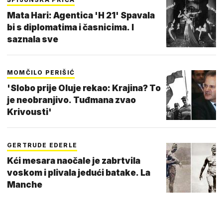
Mata Hari: Agentica 'H 21' Spavala
bi s diplomatima i časnicima. I
saznala sve
MOMČILO PERIŠIĆ
'Slobo prije Oluje rekao: Krajina? To
je neobranjivo. Tuđmana zvao
Krivousti'
GERTRUDE EDERLE
Kći mesara naočale je zabrtvila
voskom i plivala jedući batake. La
Manche