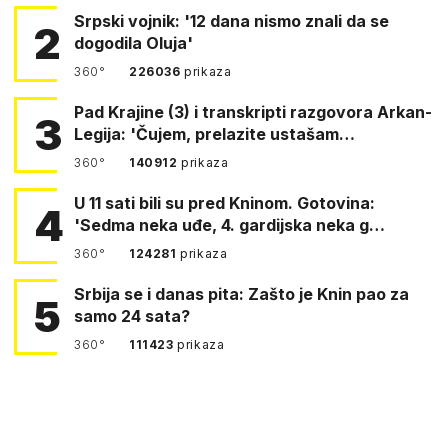
Srpski vojnik: '12 dana nismo znali da se
2
dogodila Oluja'
360°
226036
prikaza
Pad Krajine (3) i transkripti razgovora Arkan-
3
Legija: 'Čujem, prelazite ustašam…
360°
140912
prikaza
U 11 sati bili su pred Kninom. Gotovina:
4
'Sedma neka uđe, 4. gardijska neka g…
360°
124281
prikaza
Srbija se i danas pita: Zašto je Knin pao za
5
samo 24 sata?
360°
111423
prikaza