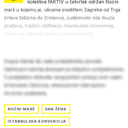
kolektiva fAKTIV u četvrtak održan Noćni
marš u kojemu je, ulicama središtem Zagreba od Trga
žrtava fašizma do Zrinjevca, sudjelovalo više tisuća
građana, tražeći ratifikaciju Istanbulske konvencije,
pravo na pobačaj i rodnu ravnopravnost.
Ovaj je članak dio naše pretplatničke ponude.
Cjelokupni sadržaj dostupan je isključivo pretplatnicima.
S pretplatom dobivate neograničen pristup svim našim
arhiviranim člancima, ekskluzivnim intervjuima i
stručnim analizama.
NOĆNI MARŠ
DAN ŽENA
ISTANBULSKA KONVENCIJA