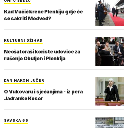
ONI U SEDLU
Kad Vučić krene Plenkiju gdje će
se sakriti Medved?
KULTURNI DŽIHAD
Neošatoraši koriste udovice za
rušenje Obuljen i Plenkija
DAN NAKON JUČER
O Vukovaru i sjećanjima - iz pera
Jadranke Kosor
SAVSKA 66