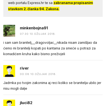
web portalu Express.hr te sa
zabranama propisanim
stavkom 2. članka 94. Zakona.
minkenbojna91
07:30 10.OŽUJAK 2018.
i sam sam branitelj,,,,dragovoljac,,,nikada nisam zamišljao da
ćemo mi branitelji kopati po kantama za smeće u potrazi za
komadićem kruha kako bismo preživjeli
river
00:08 10.OŽUJAK 2018.
Jadrnka po tvojim zakonima aj reci koliko se branitelja ubilo jer
nisu mogli dalje
jluci82