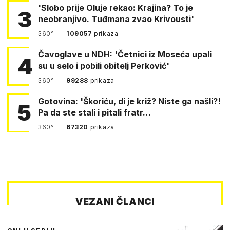
'Slobo prije Oluje rekao: Krajina? To je
3
neobranjivo. Tuđmana zvao Krivousti'
360°
109057
prikaza
Čavoglave u NDH: 'Četnici iz Moseća upali
4
su u selo i pobili obitelj Perković'
360°
99288
prikaza
Gotovina: 'Škoriću, di je križ? Niste ga našli?!
5
Pa da ste stali i pitali fratr…
360°
67320
prikaza
VEZANI ČLANCI