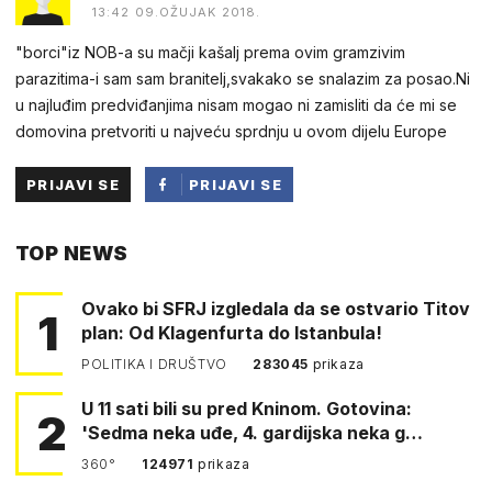
13:42 09.OŽUJAK 2018.
"borci"iz NOB-a su mačji kašalj prema ovim gramzivim
parazitima-i sam sam branitelj,svakako se snalazim za posao.Ni
u najluđim predviđanjima nisam mogao ni zamisliti da će mi se
domovina pretvoriti u najveću sprdnju u ovom dijelu Europe
PRIJAVI SE
PRIJAVI SE
PUTEM
TOP NEWS
FACEBOOKA
Ovako bi SFRJ izgledala da se ostvario Titov
1
plan: Od Klagenfurta do Istanbula!
POLITIKA I DRUŠTVO
283045
prikaza
U 11 sati bili su pred Kninom. Gotovina:
2
'Sedma neka uđe, 4. gardijska neka g…
360°
124971
prikaza