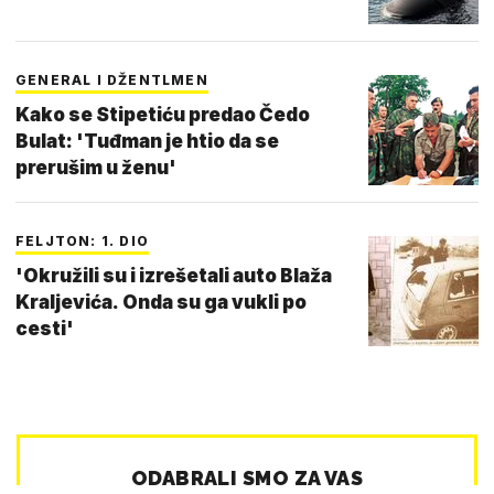
GENERAL I DŽENTLMEN
Kako se Stipetiću predao Čedo
Bulat: 'Tuđman je htio da se
prerušim u ženu'
FELJTON: 1. DIO
'Okružili su i izrešetali auto Blaža
Kraljevića. Onda su ga vukli po
cesti'