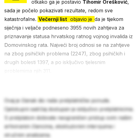
otkako ga je postavio
Tihomir Orešković
,
sada je počelo pokazivati rezultate, redom sve
katastrofalne.
Večernji list
objavio je
da je tijekom
siječnja i veljače podneseno 3955 novih zahtjeva za
priznavanje statusa hrvatskog ratnog vojnog invalida iz
Domovinskog rata. Najveći broj odnosi se na zahtjeve
na zbog psihičkih problema (2247), zbog psihičkih i
drugih bolesti 1397, a po isključivo tjelesnim
problemima njih 311.
Ovaj je članak dio naše pretplatničke ponude.
Cjelokupni sadržaj dostupan je isključivo pretplatnicima.
S pretplatom dobivate neograničen pristup svim našim
arhiviranim člancima, ekskluzivnim intervjuima i
stručnim analizama.