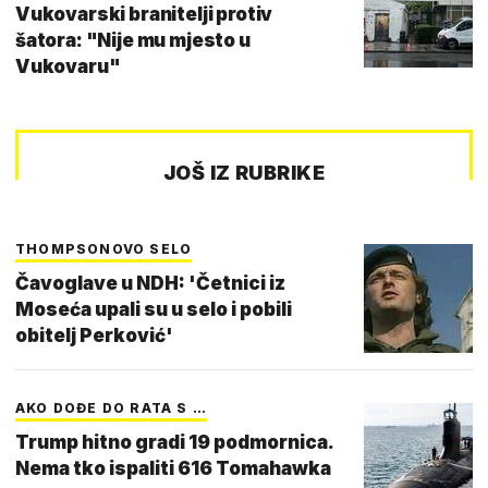
Vukovarski branitelji protiv
šatora: "Nije mu mjesto u
Vukovaru"
JOŠ IZ RUBRIKE
THOMPSONOVO SELO
Čavoglave u NDH: 'Četnici iz
Moseća upali su u selo i pobili
obitelj Perković'
AKO DOĐE DO RATA S …
Trump hitno gradi 19 podmornica.
Nema tko ispaliti 616 Tomahawka