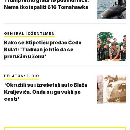
Trump hitno gradi 19 podmornica.
Nema tko ispaliti 616 Tomahawka
GENERAL I DŽENTLMEN
Kako se Stipetiću predao Čedo
Bulat: 'Tuđman je htio da se
prerušim u ženu'
FELJTON: 1. DIO
'Okružili su i izrešetali auto Blaža
Kraljevića. Onda su ga vukli po
cesti'