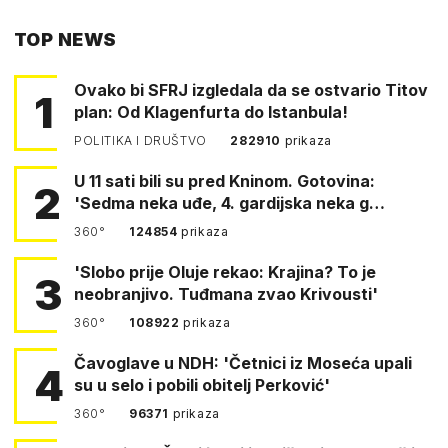
PUTEM
TOP NEWS
FACEBOOKA
Ovako bi SFRJ izgledala da se ostvario Titov
1
plan: Od Klagenfurta do Istanbula!
POLITIKA I DRUŠTVO
282910
prikaza
U 11 sati bili su pred Kninom. Gotovina:
2
'Sedma neka uđe, 4. gardijska neka g…
360°
124854
prikaza
'Slobo prije Oluje rekao: Krajina? To je
3
neobranjivo. Tuđmana zvao Krivousti'
360°
108922
prikaza
Čavoglave u NDH: 'Četnici iz Moseća upali
4
su u selo i pobili obitelj Perković'
360°
96371
prikaza