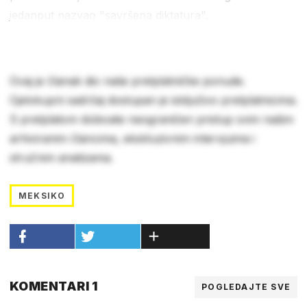
jedanput nazvao "savršena diktatura".
Ovaj je članak dio naše pretplatničke ponude.
Cjelokupni sadržaj dostupan je isključivo pretplatnicima.
S pretplatom dobivate neograničen pristup svim našim
arhiviranim člancima, ekskluzivnim intervjuima i
stručnim analizama.
MEKSIKO
KOMENTARI 1
POGLEDAJTE SVE