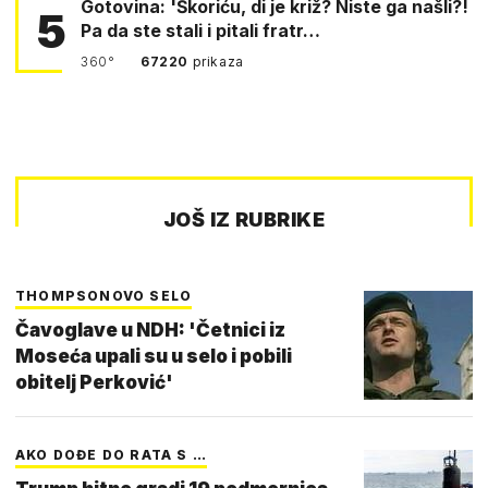
Gotovina: 'Škoriću, di je križ? Niste ga našli?!
5
Pa da ste stali i pitali fratr…
360°
67220
prikaza
JOŠ IZ RUBRIKE
THOMPSONOVO SELO
Čavoglave u NDH: 'Četnici iz
Moseća upali su u selo i pobili
obitelj Perković'
AKO DOĐE DO RATA S …