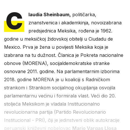
C
laudia Sheinbaum,
političarka,
znanstvenica i akademkinja, novoizabrana
predsjednica Meksika, rođena je 1962.
godine u meksičkoj židovskoj obitelji u Ciudadu de
Mexico. Prva je žena u povijesti Meksika koja je
izabrana na tu dužnost. Članica je Pokreta nacionalne
obnove (MORENA), socijaldemokratske stranke
osnovane 2011. godine. Na parlamentarnim izborima
2018. godine MORENA je u koaliciji s Radničkom
strankom i Strankom socijalnog okupljanja osvojila
parlamentarnu većinu i formirala vlast. Veći dio 20.
stoljeća Meksikom je vladala Institucionalno
revolucionarna partija (Partido Revolucionario
Institucional - PRI), čiji je jedinstveni oblik autokracije
peruanski književni nobelovac
Mario Vargas Llosa