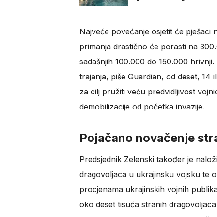
Najveće povećanje osjetit će pješaci 
primanja drastično će porasti na 300.
sadašnjih 100.000 do 150.000 hrivnji.
trajanja, piše Guardian, od deset, 14
za cilj pružiti veću predvidljivost vo
demobilizacije od početka invazije.
Pojačano novačenje str
Predsjednik Zelenski također je nalož
dragovoljaca u ukrajinsku vojsku te o
procjenama ukrajinskih vojnih publikac
oko deset tisuća stranih dragovoljaca 