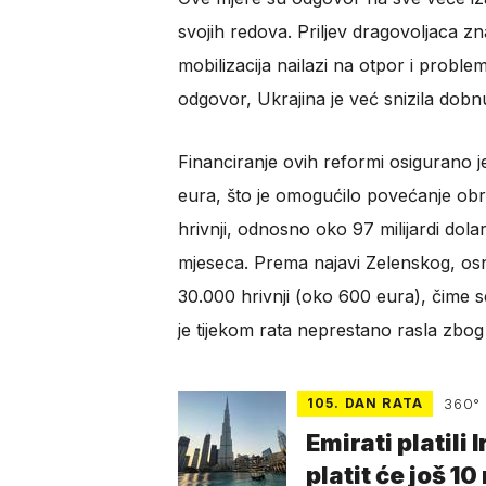
svojih redova. Priljev dragovoljaca zn
mobilizacija nailazi na otpor i probl
odgovor, Ukrajina je već snizila dobn
Financiranje ovih reformi osigurano j
eura, što je omogućilo povećanje ob
hrivnji, odnosno oko 97 milijardi dolar
mjeseca. Prema najavi Zelenskog, osno
30.000 hrivnji (oko 600 eura), čime se
je tijekom rata neprestano rasla zbo
105. DAN RATA
360°
Emirati platili 
platit će još 10