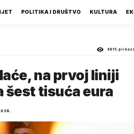
IJET
POLITIKA I DRUŠTVO
KULTURA
EK
4615
prikaz
aće, na prvoj liniji
a šest tisuća eura
2026.