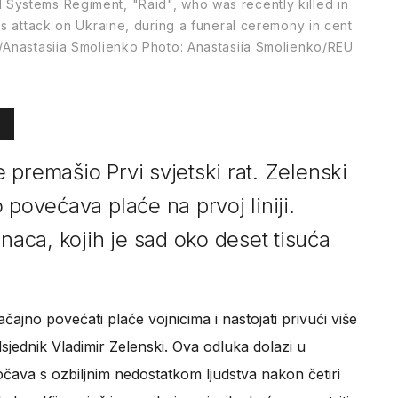
Systems Regiment, "Raid", who was recently killed in
's attack on Ukraine, during a funeral ceremony in cent
S/Anastasiia Smolienko Photo: Anastasiia Smolienko/REU
je premašio Prvi svjetski rat. Zelenski
 povećava plaće na prvoj liniji.
anaca, kojih je sad oko deset tisuća
ačajno povećati plaće vojnicima i nastojati privući više
dsjednik Vladimir Zelenski. Ova odluka dolazi u
čava s ozbiljnim nedostatkom ljudstva nakon četiri