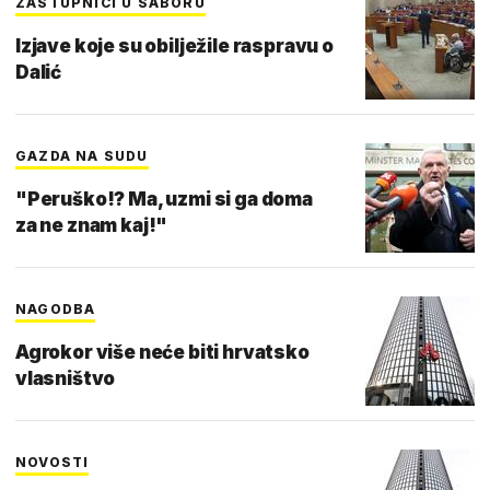
ZASTUPNICI U SABORU
Izjave koje su obilježile raspravu o
Dalić
GAZDA NA SUDU
"Peruško!? Ma, uzmi si ga doma
za ne znam kaj!"
NAGODBA
Agrokor više neće biti hrvatsko
vlasništvo
NOVOSTI