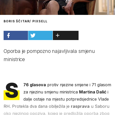
BORIS ŠČITAR/ PIXSELL
Oporba je pompozno najavljivala smjenu
ministrice
S
76 glasova
protiv njezine smjene i 71 glasom
za njezinu smjenu ministrica
Martina Dalić
i
dalje ostaje na mjestu potpredsjednice Vlade
RH. Protekla dva dana obilježila je
rasprava
u Saboru
oko njezinog opoziva, kojeg je predložila oporba zbog