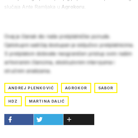
slučaja Ante Ramljaka u
Agrokoru
.
Ovaj je članak dio naše pretplatničke ponude.
Cjelokupni sadržaj dostupan je isključivo pretplatnicima.
S pretplatom dobivate neograničen pristup svim našim
arhiviranim člancima, ekskluzivnim intervjuima i
stručnim analizama.
ANDREJ PLENKOVIĆ
AGROKOR
SABOR
HDZ
MARTINA DALIĆ