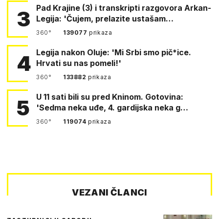
Pad Krajine (3) i transkripti razgovora Arkan-
3
Legija: 'Čujem, prelazite ustašam…
360°
139077
prikaza
Legija nakon Oluje: 'Mi Srbi smo pič*ice.
4
Hrvati su nas pomeli!'
360°
133882
prikaza
U 11 sati bili su pred Kninom. Gotovina:
5
'Sedma neka uđe, 4. gardijska neka g…
360°
119074
prikaza
VEZANI ČLANCI