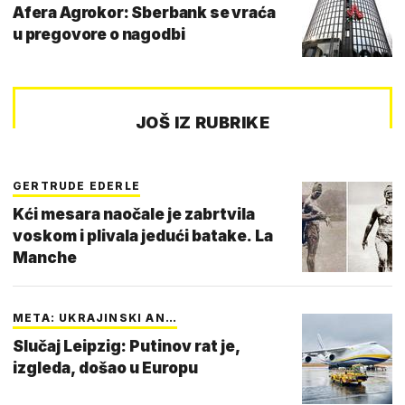
Afera Agrokor: Sberbank se vraća
u pregovore o nagodbi
JOŠ IZ RUBRIKE
GERTRUDE EDERLE
Kći mesara naočale je zabrtvila
voskom i plivala jedući batake. La
Manche
META: UKRAJINSKI AN…
Slučaj Leipzig: Putinov rat je,
izgleda, došao u Europu