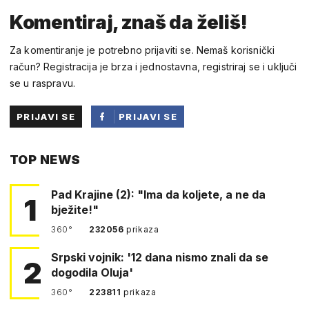
Komentiraj, znaš da želiš!
Za komentiranje je potrebno prijaviti se. Nemaš korisnički
račun? Registracija je brza i jednostavna, registriraj se i uključi
se u raspravu.
PRIJAVI SE
PRIJAVI SE
PUTEM
TOP NEWS
FACEBOOKA
Pad Krajine (2): "Ima da koljete, a ne da
1
bježite!"
360°
232056
prikaza
Srpski vojnik: '12 dana nismo znali da se
2
dogodila Oluja'
360°
223811
prikaza