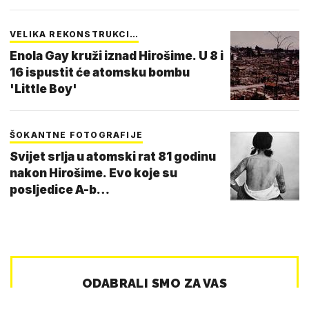
VELIKA REKONSTRUKCI…
Enola Gay kruži iznad Hirošime. U 8 i
16 ispustit će atomsku bombu
'Little Boy'
ŠOKANTNE FOTOGRAFIJE
Svijet srlja u atomski rat 81 godinu
nakon Hirošime. Evo koje su
posljedice A-b…